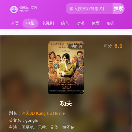
搜索
首页
电影
电视剧
综艺
动漫
体育
短剧
6.0
评分
动作片
功夫
别名：
功夫3D Kung Fu Hustle
英文名：
gongfu
主演：
周星驰
、
元秋
、
元华
、
黄圣依