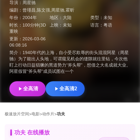
导演：
周星驰
编剧：
曾瑾昌,陈文强,周星驰,霍昕
年份：
2004年
地区：
大陆
类型：
未知
时长：
100分钟(3D
上映：
未知
语言：
粤语
重映
更新：
2026-03-06
06:08:16
简介：
1940年代的上海，自小受尽欺辱的街头混混阿星（周星
驰）为了能出人头地，可谓窥见机会的缝隙就往里钻，今次他
盯上行动日益猖獗的黑道势力“斧头帮”，想借之大名成就大业。
阿星假冒“斧头帮”成员试图在一个
全高清
全高清2
极速放片空间
电影
动作片
功夫
>
>
>
功夫 在线播放