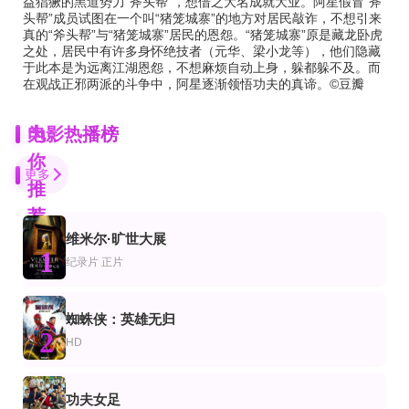
益猖獗的黑道势力“斧头帮”，想借之大名成就大业。阿星假冒“斧
头帮”成员试图在一个叫“猪笼城寨”的地方对居民敲诈，不想引来
真的“斧头帮”与“猪笼城寨”居民的恩怨。“猪笼城寨”原是藏龙卧虎
之处，居民中有许多身怀绝技者（元华、梁小龙等），他们隐藏
于此本是为远离江湖恩怨，不想麻烦自动上身，躲都躲不及。而
在观战正邪两派的斗争中，阿星逐渐领悟功夫的真谛。©豆瓣
为
电影热播榜
你
更多
推
荐
维米尔·旷世大展
HD中字
HD中字
1
片
情片
剧情片
纪录片
正片
欲望熊市2：求婚记
水妖2019
如果我留下
Stephen Guarino,Gerald McCullouch,James Martinez,Jason Stuart,Joe Conti,B
Evan Dumouchel,MacLeod Andrews,Margaret Ying Drake
科洛·莫瑞兹,米瑞·伊诺丝,杰米·布莱克利,乔舒华·莱纳德,丽亚娜·莱伯拉托,斯泰西
HD
HD
HD
蜘蛛侠：英雄无归
片
剧片
剧情片
2
卡萨诺瓦'70
樱兰高校男公关部
勇敢面对黑暗
HD
马塞洛·马斯楚安尼,维尔娜·丽丝,玛丽莎·梅尔
川口春奈,山本裕典,竜星涼,中村昌也,千葉雄大,高木心平,高木万平,大東俊介,篠田
韦尔·普莱斯,杰瑞德·哈里斯,尼古拉斯·汉密尔顿,杰米·哈里斯,托拜厄斯·西格尔,马丁·贾维斯,斯科蒂·迪
HD
HD中字
正片
功夫女足
片
情片
剧情片