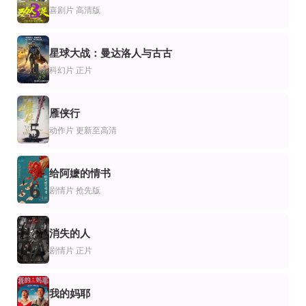
3
安娜·妮可·史密斯：你们不了解我
卷席筒
流砂幻爱
喜剧片
高清版
安娜·妮可·史密斯
马二章,董秀娟,海连池
冈田义德,滨崎步,山口耕史,高田久实,勇静华,草野康太,袴田吉彦,赵方豪,山口美
HD
正片
正片
片
漫电影
情片
星球大战：曼达洛人与古古
ke之日的kekeke
加比·佩蒂托的故事
寒蝉鸣泣之时·扩
4
科幻片
正片
当真亚美,奥平大兼,小宫山莉渚,望月步,中井友望,伊礼姬奈,冈山天音,山田绢绪,板
Skyler Samuels,Evan Hall,Thora Birch
保志总一朗,中原麻衣,雪野五月,金井美香,田村由香里,堀江由衣,松本保典,松井菜
正片
正片
片
情片
爱情片
雁侠行
喜结良缘
预见2019
阿娘2006
5
黄成成,王凯,杨聪惠,钟于龙,小玖,孙举亮
金仁泰,萨布丽娜·斯图尔特,肯·莱尔
宋允儿,李栋旭,李忠秀,金玉彬,郑元中
动作片
更新至高清
给阿嬷的情书
6
剧情片
抢先版
消失的人
7
剧情片
正片
我的妈耶