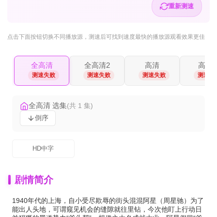
重新测速
点击下面按钮
切换不同播放源
，测速后可找到速度最快的播放源观看效果更佳
全高清
全高清2
高清
高清2
测速失败
测速失败
测速失败
测速失
全高清 选集
(共 1 集)
倒序
HD中字
剧情简介
1940年代的上海，自小受尽欺辱的街头混混阿星（周星驰）为了
能出人头地，可谓窥见机会的缝隙就往里钻，今次他盯上行动日