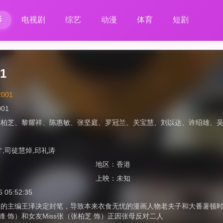
影
电视剧
综艺
动漫
体育
短剧
1
2001
001
张柏芝
、
黎耀祥
、
陈惠敏
、
张坚庭
、
罗冠兰
、
关宝慧
、
刘以达
、
许绍雄
、
才,司徒慧焯,邱礼涛
地区：
香港
上映：
未知
6 05:52:35
画的主编王泽决定封笔，导致本来衣食无忧的漫画人物老夫子和大番薯顿
锋 饰）和女友Miss张（张柏芝 饰）正因张母反对二人