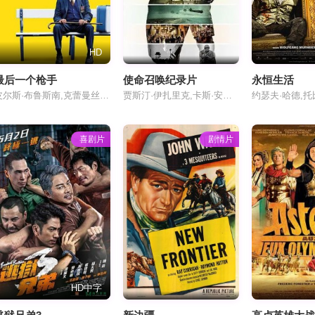
HD
最后一个枪手
使命召唤纪录片
永恒生活
皮尔斯·布鲁斯南,克蕾曼丝·波西,约翰·阿莫斯,尤尔根·普洛斯诺,伊恩·麦克尔希尼,塔拉·林恩·奥尼尔,塞缪尔·博顿利,德斯蒙德·伊斯特伍德,斯特拉·麦克考斯克,克莱尔·拉弗蒂,约瑟夫·隆恩,詹姆斯·基廷,阿丽·怀特,罗茜·麦克莱兰,莱奥·麦克德莫特,玛吉·克罗宁,埃斯琳·萝西,玛丽·毛尔兹,克里斯·麦克库里,帕蒂·杰金斯
贾斯汀·伊扎里克,卡斯·安瓦尔,Chance Glasco,Josh Olin,Mike Rufail
喜剧片
剧情片
HD中字