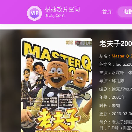
首页
电
老夫子200
喜剧片
别名：
Master Q 
英文名：
laofuzi2
主演：
谢霆锋
、
导演：
邱礼涛
编剧：
徐克,李敏
年份：
2001年
时长：
未知
更新：
2026-03-0
简介：
老夫子漫
日，CID峰（谢霆