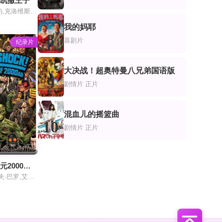
战凯撒王子
热拉尔·德帕迪约,克洛维斯·科尔尼亚克,伯努瓦·波尔沃德,阿兰·德龙,瓦妮莎·海斯勒
我的妈耶
8
喜剧片
纪录片
大决战！超奥特曼八兄弟国语版
9
剧情片
正片
混血儿的摇篮曲
10
剧情片
正片
未来震撼！公元2000年的故事
丹·阿布内特,杰夫·巴罗,艾玛·比比