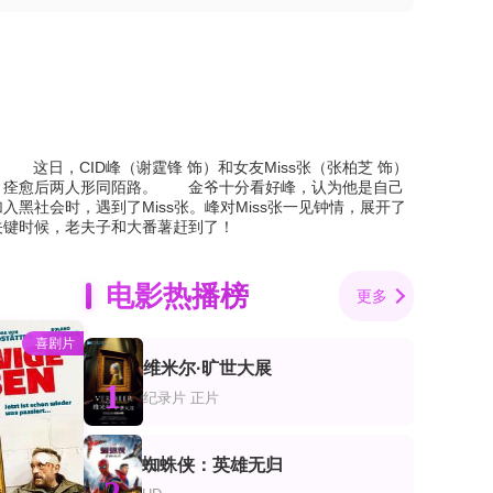
日，CID峰（谢霆锋 饰）和女友Miss张（张柏芝 饰）
忆，痊愈后两人形同陌路。 金爷十分看好峰，认为他是自己
黑社会时，遇到了Miss张。峰对Miss张一见钟情，展开了
关键时候，老夫子和大番薯赶到了！
电影热播榜
更多
喜剧片
维米尔·旷世大展
1
纪录片
正片
蜘蛛侠：英雄无归