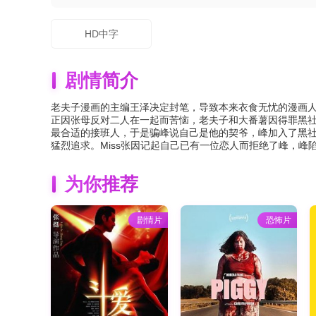
HD中字
剧情简介
老夫子漫画的主编王泽决定封笔，导致本来衣食无忧的漫画人物
正因张母反对二人在一起而苦恼，老夫子和大番薯因得罪黑社
最合适的接班人，于是骗峰说自己是他的契爷，峰加入了黑社会
猛烈追求。Miss张因记起自己已有一位恋人而拒绝了峰，
为你推荐
剧情片
恐怖片