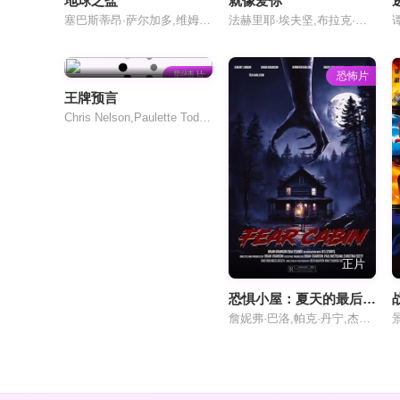
地球之盐
就像爱你
塞巴斯蒂昂·萨尔加多,维姆·文德斯,朱利安·诺里贝罗·萨尔加多,Lélia,Wanick,Salgado
法赫里耶·埃夫坚,布拉克·厄兹奇维特,亚武兹·宾戈尔,Kaya,Akkaya,赛里木·拜拉科塔,Birsen,Dürülü,Samil,Kafkas,Burçin,Isik
剧情片
恐怖片
王牌预言
Chris Nelson,Paulette Todd,Karen Boles
正片
恐惧小屋：夏天的最后一个周末
詹妮弗·巴洛,帕克·丹宁,杰夫·霍尔科姆