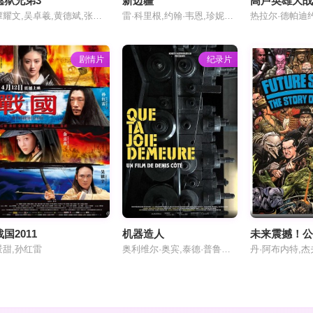
逃狱兄弟3
新边疆
高卢英雄大
谭耀文,吴卓羲,黄德斌,张建声,栢天男,陈豪,张继聪,邹文正,黄祥兴,骆振伟
雷·科里根,约翰·韦恩,珍妮弗·琼斯,雷蒙德·哈顿
剧情片
纪录片
战国2011
机器造人
景甜,孙红雷
奥利维尔·奥宾,泰德·普鲁维瑟,哈米杜·萨瓦多戈,埃米莉·西古因,纪尧姆·特朗布莱