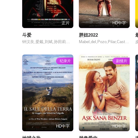
正片
HD中字
斗爱
胖妞2022
钟汉良,爱戴,刘斌,孙田莉子,章婷婷,黎宣,郑逸桐
Mabel,del,Pozo,Pilar,Castro,Claudia,Salas,Carmen,Machi,Laura,Galán
纪录片
剧情片
HD中字
HD中字