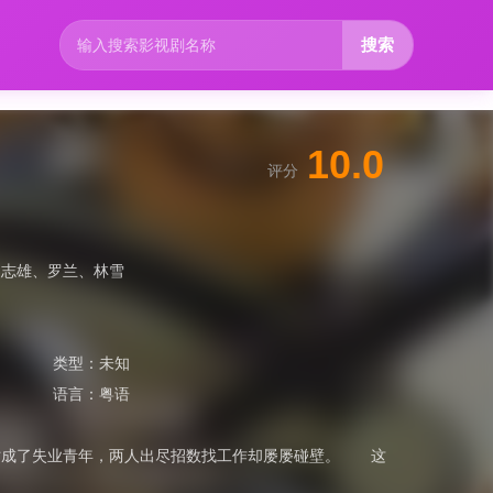
搜索
10.0
评分
吴志雄
、
罗兰
、
林雪
类型：
未知
语言：
粤语
时成了失业青年，两人出尽招数找工作却屡屡碰壁。 这