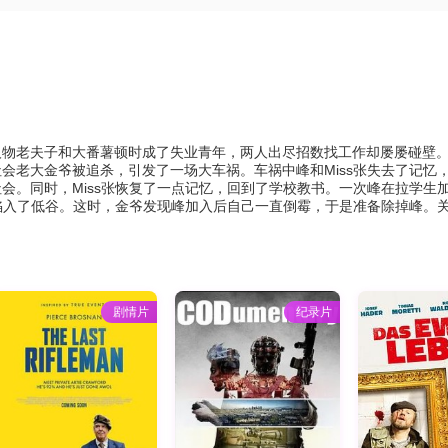
老夫子和大番薯顿时成了失业青年，两人出尽招数找工作却屡屡碰壁。 这
会老大金爷被追杀，引发了一场大车祸。车祸中峰和Miss张失去了记
。同时，Miss张恢复了一点记忆，回到了学校教书。一次峰在拉学生加入
峰陷入了低谷。这时，金爷发现峰加入后自己一直倒霉，于是准备除掉峰。
剧情片
纪录片