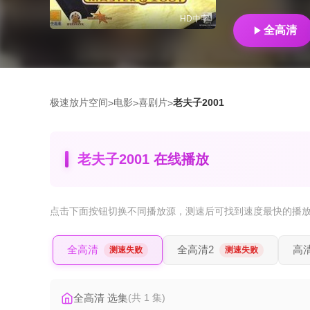
HD中字
全高清
极速放片空间
电影
喜剧片
老夫子2001
>
>
>
老夫子2001 在线播放
点击下面按钮
切换不同播放源
，测速后可找到速度最快的播
全高清
全高清2
高
测速失败
测速失败
全高清 选集
(共 1 集)