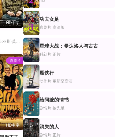
2
HD
功夫女足
HD中字
3
喜剧片
高清版
约瑟夫·哈德,托比亚斯·莫雷蒂,诺拉·冯·瓦尔茨特滕,罗兰德·迪林格,Christopher,Schärf,玛格丽特·提塞尔,约翰内斯·西尔贝施奈德
星球大战：曼达洛人与古古
4
科幻片
正片
喜剧片
雁侠行
5
动作片
更新至高清
给阿嬷的情书
6
剧情片
抢先版
HD中字
消失的人
7
剧情片
正片