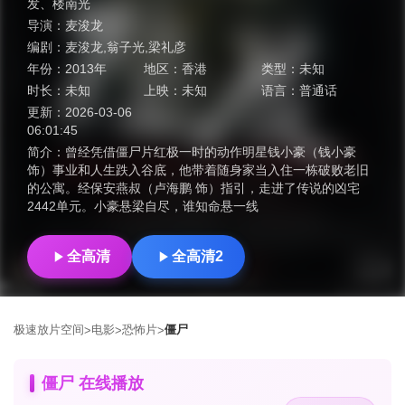
发
、
楼南光
导演：
麦浚龙
编剧：
麦浚龙,翁子光,梁礼彦
年份：
2013年
地区：
香港
类型：
未知
时长：
未知
上映：
未知
语言：
普通话
更新：
2026-03-06
06:01:45
简介：
曾经凭借僵尸片红极一时的动作明星钱小豪（钱小豪
饰）事业和人生跌入谷底，他带着随身家当入住一栋破败老旧
的公寓。经保安燕叔（卢海鹏 饰）指引，走进了传说的凶宅
2442单元。小豪悬梁自尽，谁知命悬一线
全高清
全高清2
极速放片空间
电影
恐怖片
僵尸
>
>
>
僵尸 在线播放