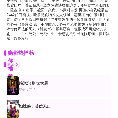
安燕叔（卢海鹏 饰）指引，走进了传说的凶宅2442单元。小豪
悬梁自尽，谁知命悬一线之际遭遇猛鬼缠身，多得隐世道长阿友
（陈友 饰）出手方捡回一条命。小豪对白发 男孩小白及经常在
2442门口窥视并吃祭祀食物的女人杨凤（惠英红 饰）感到好
奇，进而从燕叔口中得知了当年曾发生的一起血腥惨案。同大厦
的冬叔（吴耀汉 饰）不慎跌死，冬叔的老婆梅姨（鲍起静 饰）
求专修邪法的阿九（钟发 饰）帮其还魂，但酿成不可逆转的悲
剧。 生生死死，死死生生，爱恋贪欲引出无限烦恼。僵尸猛
鬼，趁夜横行……
为
电影热播榜
你
更多
推
荐
维米尔·旷世大展
正片
HD中字
1
片
录片
动作片
纪录片
正片
珠光宝气1994
成长的腼腆
哥斯拉大战金刚
袁咏仪,钟丽缇
EricJuhola
亚历山大·斯卡斯加德,米莉·波比·布朗,丽贝卡·豪尔,凯莉·霍特尔,布莱恩·泰里·亨
蜘蛛侠：英雄无归
片
情片
恐怖片
2
穿梭夜激情
拉拢
无需害怕2023
HD