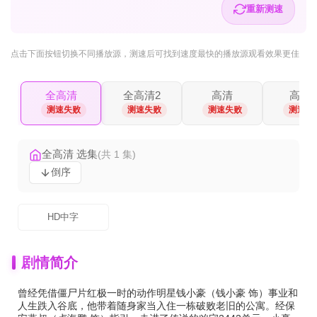
重新测速
点击下面按钮
切换不同播放源
，测速后可找到速度最快的播放源观看效果更佳
全高清
全高清2
高清
高清2
测速失败
测速失败
测速失败
测速失
全高清 选集
(共 1 集)
倒序
HD中字
剧情简介
曾经凭借僵尸片红极一时的动作明星钱小豪（钱小豪 饰）事业和
人生跌入谷底，他带着随身家当入住一栋破败老旧的公寓。经保