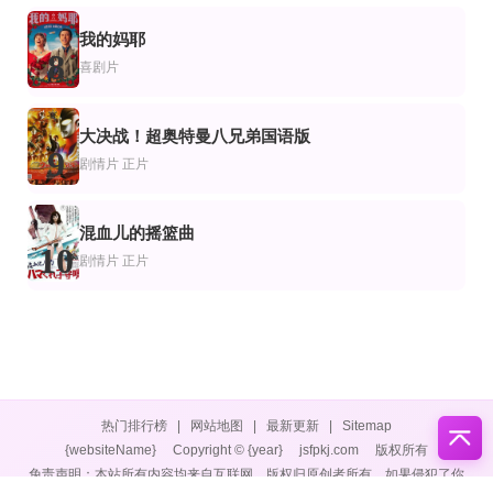
我的妈耶
8
喜剧片
大决战！超奥特曼八兄弟国语版
9
剧情片
正片
混血儿的摇篮曲
10
剧情片
正片
热门排行榜
|
网站地图
|
最新更新
|
Sitemap
{websiteName}
Copyright © {year}
jsfpkj.com
版权所有
免责声明：本站所有内容均来自互联网，版权归原创者所有，如果侵犯了你