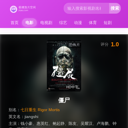
搜索
首页
电影
电视剧
综艺
动漫
体育
短剧
1.0
评分
恐怖片
HD中字
僵尸
别名：
七日重生 Rigor Mortis
英文名：
jiangshi
主演：
钱小豪
、
惠英红
、
鲍起静
、
陈友
、
吴耀汉
、
卢海鹏
、
钟