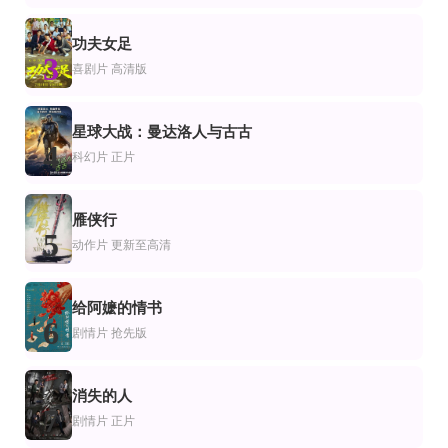
William Berger,Françoise Prévost
Josh Swickard,贾维西亚·莱斯利,托尼·托斯特
泰勒·阿布龙,杰西卡·阿莱恩,梅兹·阿特伍德
HD
正片
HD中字
功夫女足
片
情片
喜剧片
3
假面骑士55520周年天堂重获
朗福勋爵
神偷大师
喜剧片
高清版
半田健人,芳贺优里亚,村上幸平,唐桥充
吉姆·布劳德本特,琳赛·邓肯,萨曼莎·莫顿,亚力克斯·布莱克,安迪·瑟金斯,李·博德曼
张竞达,越心Nami,张杰妍,朱小米
HD
正片
正片
电影
片
剧情片
星球大战：曼达洛人与古古
轨道9
I''s Pure-OVA前篇
Any Bullet Will Do
4
科幻片
正片
克拉拉·拉戈,贝伦·鲁埃达,亚历克斯·冈萨雷斯
野村胜人,伊藤静,中世明日香,后藤邑子,铃木菜穗子,门胁舞以,胜生真沙子,汤屋敦子
Kevin Makely,布鲁斯·戴维森,Jenny Curtis
正片
HD中字
HD
片
情片
动作片
雁侠行
汉普斯特德公园
生无可恋的奥托
惊天大营救2024
5
布莱丹·格里森,西蒙·卡洛,黛博拉·芬德莱,黛安·基顿,阿利斯泰·皮垂,布莱恩·普罗瑟罗
汤姆·汉克斯,玛丽安娜·特雷维尼,瑞秋·凯勒,卡梅隆·布莱顿,曼努埃尔·加西亚-鲁尔福,凯莉·海曼,Lav
托尼·贾,洪浚嘉,姜皓文,陈朵怡,释彦能,彭渤,毛凡
动作片
更新至高清
给阿嬷的情书
6
剧情片
抢先版
消失的人
7
剧情片
正片