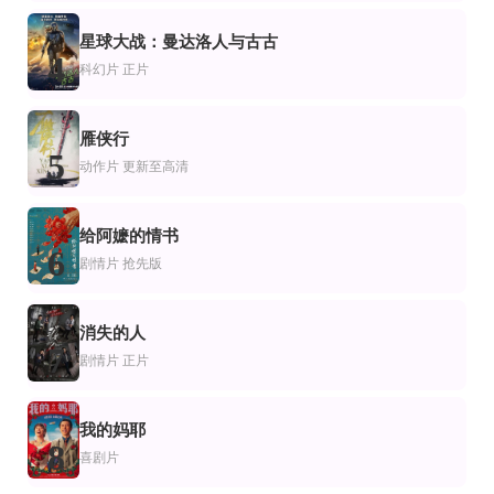
HD
正片
星球大战：曼达洛人与古古
片
情片
剧情片
4
徘徊2010
决不姑息
Any Bullet Will Do
科幻片
正片
杰米·布莱克利,考特尼·霍普,鲁塔·格德敏塔斯,乔什·鲍曼,撒克逊·特雷纳
侯勇,成泰燊
Kevin Makely,布鲁斯·戴维森,Jenny Curtis
正片
正片
电影
片
喜剧片
雁侠行
圣化
灵猫 C.A.T
珠光宝气1994
5
动作片
更新至高清
丹尼尔·别林斯基,蒂芙尼·康威尔,安德鲁·惠勒
冲田浩之,勝生真沙子,阪修,大塚周夫
袁咏仪,钟丽缇
给阿嬷的情书
6
剧情片
抢先版
消失的人
7
剧情片
正片
我的妈耶
8
喜剧片