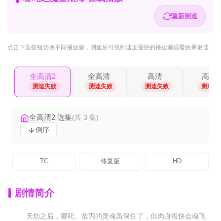
重新测速
点击下面按钮
切换不同播放源
，测速后可找到速度最快的播放源观看效果更佳
全高清2
全高清
高清
高清2
测速失败
测速失败
测速失败
测速失
全高清2 选集
(共 3 集)
倒序
TC
修复版
HD
剧情简介
天劫之后，哪吒、敖丙的灵魂虽保住了，但肉身很快会魂飞