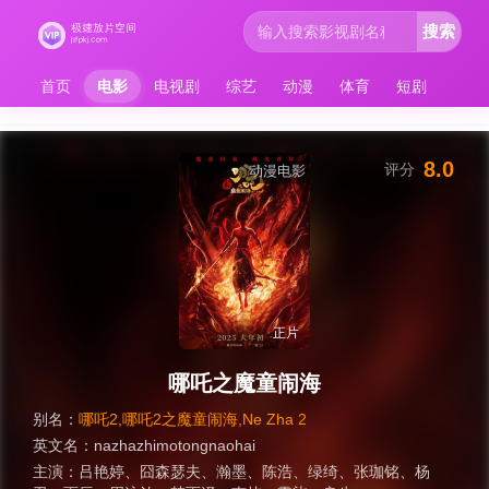
搜索
首页
电影
电视剧
综艺
动漫
体育
短剧
8.0
评分
动漫电影
正片
哪吒之魔童闹海
别名：
哪吒2,哪吒2之魔童闹海,Ne Zha 2
英文名：
nazhazhimotongnaohai
主演：
吕艳婷
、
囧森瑟夫
、
瀚墨
、
陈浩
、
绿绮
、
张珈铭
、
杨