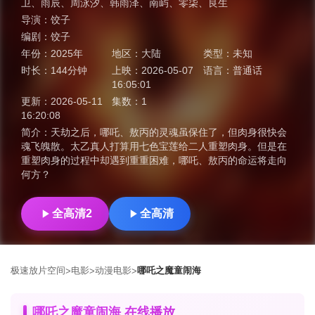
卫
、
雨辰
、
周泳汐
、
韩雨泽
、
南屿
、
零柒
、
良生
导演：
饺子
编剧：
饺子
年份：
2025年
地区：
大陆
类型：
未知
时长：
144分钟
上映：
2026-05-07
语言：
普通话
16:05:01
更新：
2026-05-11
集数：
1
16:20:08
简介：
天劫之后，哪吒、敖丙的灵魂虽保住了，但肉身很快会
魂飞魄散。太乙真人打算用七色宝莲给二人重塑肉身。但是在
重塑肉身的过程中却遇到重重困难，哪吒、敖丙的命运将走向
何方？
全高清2
全高清
极速放片空间
电影
动漫电影
哪吒之魔童闹海
>
>
>
哪吒之魔童闹海 在线播放