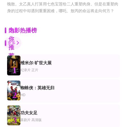
魄散。太乙真人打算用七色宝莲给二人重塑肉身。但是在重塑肉
身的过程中却遇到重重困难，哪吒、敖丙的命运将走向何方？
为
电影热播榜
你
更多
推
荐
维米尔·旷世大展
HD中字
HD
1
电影
片
科幻片
纪录片
正片
哥斯拉大战金刚
亚卡里的奇妙之旅
火星上的最后时日
亚历山大·斯卡斯加德,米莉·波比·布朗,丽贝卡·豪尔,凯莉·霍特尔,布莱恩·泰里·亨利,
迪安娜·安夫特,汉斯·西格尔,帕特里克·巴赫
列维·施瑞博尔,萝玛拉·嘉瑞,伊莱亚斯·科泰斯,奥莉维亚·威廉姆斯,约翰尼·哈里斯
HD中字
HD中字
蜘蛛侠：英雄无归
片
情片
喜剧片
2
逃狱兄弟3
旋转牛郎1994
永恒生活
HD
谭耀文,吴卓羲,黄德斌,张建声,栢天男,陈豪,张继聪,邹文正,黄祥兴,骆振伟
史蒂芬·鲍德温,卢克·贝里
约瑟夫·哈德,托比亚斯·莫雷蒂,诺拉·冯·瓦尔茨特滕,罗兰德·迪林格,Christopher
HD中字
HD
功夫女足
片
剧片
动作片
3
上帝也疯狂
追龙
王牌预言
喜剧片
高清版
马瑞斯·威尔斯,Sandra,Prinsloo,历苏,Louw,Verwey,Michael,Thys
甄子丹,刘德华,姜皓文,郑则仕,刘浩龙,汤镇业,喻亢,胡然,徐冬冬,黄日华,陈惠敏,
Chris Nelson,Paulette Todd,Karen Boles