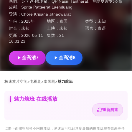
塞侗
、
苏卡达·顾珑希
、
QP Nasiri Tantharat
、
查缇夏索罗尔·彭
皮邦
、
Sprite Patteerat Laemluang
导演：
Chore Krisana Jitnaowarat
年份：
2025年
地区：
泰国
类型：
未知
时长：
未知
上映：
未知
语言：
泰语
更新：
2026-05-11
集数：
21
16:01:23
全高清7
全高清8
极速放片空间
电视剧
泰国剧
魅力航班
>
>
>
魅力航班 在线播放
重新测速
点击下面按钮
切换不同播放源
，测速后可找到速度最快的播放源观看效果更佳