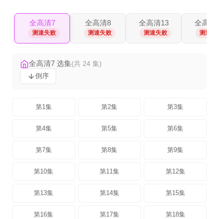
全高清7
全高清8
全高清13
全高清1
测速失败
测速失败
测速失败
测速失
全高清7 选集
(共 24 集)
倒序
第1集
第2集
第3集
第4集
第5集
第6集
第7集
第8集
第9集
第10集
第11集
第12集
第13集
第14集
第15集
第16集
第17集
第18集