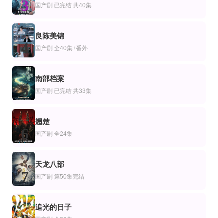
3
我瞒结婚了国语
死心恋爱
狮子王辛巴中文配音
国产剧
已完结 共40集
黄翠如,黄浩然,洪永城,傅嘉莉,陈炜,庄锶敏,郑诗君,乐瞳,李国麟,樊亦敏,黄祥兴,吴岱
薇洛妮卡·恩切圭,拉蒂西亚·多瑞拉,贝尔托·罗梅罗
全集
已完结 共6集
更新至第20集
剧
产剧
国产剧
良陈美锦
史上最强洪荒修为
上海工匠第二季
4
汴京上元局
国产剧
全40集+番外
莫书铭＆苏西＆王业成
吴磊
郭迦南,李奕臻,宋佩泽,于昕仡,苏宇航,宗峰岩,岳冬峰,王子龙,白啸华,郭若涵,艾寒
更新至第43集
全集
全集
剧
产剧
国产剧
南部档案
血染大青山
重燃八零：掏空仇家财富后逆袭
晨晓
5
国产剧
已完结 共33集
严屹宽,赵樱子,谷智鑫
郭建清＆刘雪莹
张睿＆朱城玮
翘楚
6
国产剧
全24集
天龙八部
7
国产剧
第50集完结
追光的日子