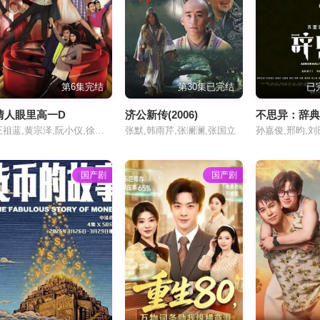
第6集完结
第30集已完结
已
情人眼里高一D
济公新传(2006)
不思异：辞
王祖蓝,黄宗泽,阮小仪,徐子珊,罗敏庄,林子善,艾威,王青,苟芸慧,陈山聪,陈国邦,秦煌,胡蓓蔚,罗天池,马蹄露,陈志荣,范彩儿,陈自瑶,马国明,黎彼得,高钧贤,李颖芝,李亚男,单立文,陈美诗,李丽丽,蒋志光,陈智燊,丁乐锶,沈卓盈,赵希洛,袁伟豪,林利,吕熙,何俊轩,何俊轩 Ho Chun Hin,赵乐贤,郭卓桦,郭卓桦 Cheuk Wah Kowk,姚亦澧,阮儿,宋芝龄
张默,韩雨芹,张澜澜,张国立
孙嘉俊,邢昀,
国产剧
国产剧