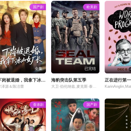
国产剧
欧美剧
全集
已完结
下岗被退婚，我拿下冰山女厂长
海豹突击队第五季
正在进行第
李泽源＆陈洁蕾
大卫·伯伦纳兹,麦克斯·泰瑞奥,小尼尔·布朗,A·J·巴克利,托尼·特拉克斯
香港剧
国产剧