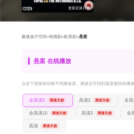
更新至第17集
极速放片空间
电视剧
欧美剧
悬案
>
>
>
悬案 在线播放
点击下面按钮
切换不同播放源
，测速后可找到速度最快的播
全高清2
高清2
全高
测速失败
测速失败
全高清10
高清3
全
测速失败
测速失败
高清
测速失败