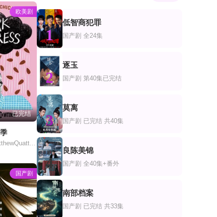
欧美剧
低智商犯罪
1
国产剧
全24集
逐玉
2
国产剧
第40集已完结
莫离
已完结
3
国产剧
已完结 共40集
一季
KarinAnglin,MatthewQuattrocki,西奥·杰曼,MaggieScrantom,AbbyMcEnany,瑟莱斯特派蔻丝,朱丽亚·斯维尼,AlisonGates
良陈美锦
4
国产剧
全40集+番外
国产剧
南部档案
5
国产剧
已完结 共33集