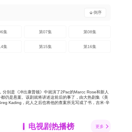
倒序
06集
第07集
第08集
14集
第15集
第16集
选出，分别是《冲出康普顿》中就演了2Pac的Marcc Rose和新人
年被枪杀，至今都仍是悬案。该剧就将讲述这前后的事了，由大热剧集《美
reg Kading，此人之后也将他的查案所见写成了书，吉米·辛
电视剧热播榜
更多