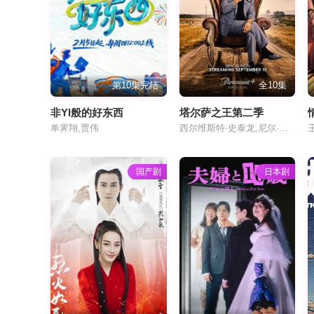
第10集完结
全10集
非YI般的好东西
塔尔萨之王第二季
单霁翔,贾伟
西尔维斯特·史泰龙,尼尔·麦克唐纳,马丁·斯塔尔,杰·威尔,马克斯·凯塞拉,塔蒂亚娜·扎普蒂诺,安娜贝拉·莎拉,文森特·皮亚扎,多米尼克·隆巴多兹,安德丽·萨维奇,加内特·赫德兰,达娜·德拉尼,弗兰克·格里罗,丁瑞奇,里姆·巴斯玛,罗尼·吉恩·贝尔维斯,A·C·彼得森,泰勒·艾略特·伯克,哈特利·布威克,达希尔·康纳利,巴里·柯宾,米根·弗林,麦肯娜·奎格莉·哈灵顿,迈尔斯·穆森登,特拉维斯·昆汀,小安杰尔·罗萨里奥
国产剧
日本剧