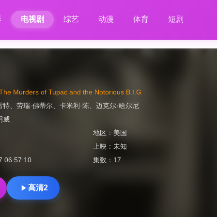
影
电视剧
综艺
动漫
体育
短剧
The Murders of Tupac and the Notorious B.I.G
雷特
、
劳瑞·佛蒂尔
、
卡米利·陈
、
迈克尔·哈尔尼
明威
地区：
美国
上映：
未知
7 06:57:10
集数：
17
高清2