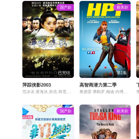
国产剧
欧美剧
第1集
已完结
高智商潜力第二季
萍踪侠影2003
奥德雷·弗勒罗,梅迪·内博,布鲁诺·桑切斯,玛丽·德纳尔诺,贝兰奇尔·麦克尼斯,塞德里克·舍瓦姆,塞普里安·加尔丹,诺埃·范德沃尔德,Christopher Bayemi,克洛蒂尔德·埃斯姆,玛丽·基亚尔,洁德·范吉亚,Elise Berthelier,汤姆·丁勒,Jean-Philippe Lejeune,Philippe Vauchel,塞尔日·弗拉门鲍姆,吕菲斯
范冰冰,黄海冰,孙浩,韩雪,孙菲菲,张嘉益,达式常,申军谊,毛宁,寇占文,孙晨曦,曹培昌,孔琳,许还幻,卓凡,姬他,何琳,徐锦江,马精武,谢宁,王岗,于荣光,释小龙,王德顺,康凯,黄晓明,张国立,沙景昌,吕行,赵小锐,陈凯,李强,王文升,王劲松,郭刚,梁超,张惠中,德力格尔,洋光,张梓烈,郭伟,赵熠伟,耿歌,梁雅琦,陈福生,刘建,张熙,管寿义,王培祎,马佳,杨云溪
国产剧
欧美剧