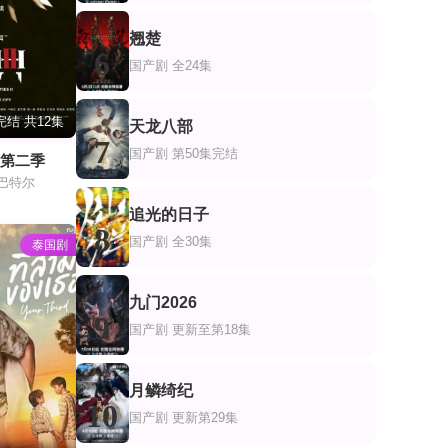
翘楚
6
国产剧
全24集
完结 共12集
天龙八部
7
国产剧
第50集完结
典第二季
刘巴特尔
追光的日子
8
国产剧
全30集
泰国剧
九门2026
9
国产剧
更新至第18集
月鳞绮纪
10
国产剧
更新第29集