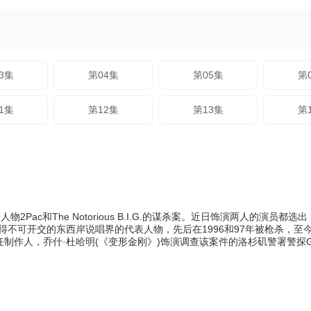
3集
第04集
第05集
第
1集
第12集
第13集
第
物2Pac和The Notorious B.I.G.的谋杀案。近日饰演两人的演员都
I.G.是90年代美国斗得不可开交的东西岸说唱界的代表人物，先后在1996和97
导并担任制作人，乔什·杜哈明(《变形金刚》)饰演调查该案件的洛杉矶警署警探G