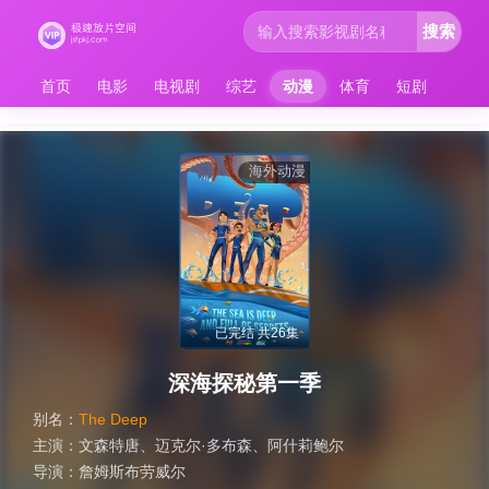
搜索
首页
电影
电视剧
综艺
动漫
体育
短剧
海外动漫
已完结 共26集
深海探秘第一季
别名：
The Deep
主演：
文森特唐
、
迈克尔·多布森
、
阿什莉鲍尔
导演：
詹姆斯布劳威尔