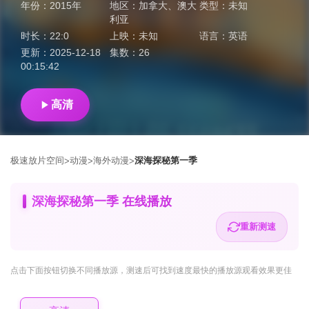
年份：
2015年
地区：
加拿大
、
澳大
类型：
未知
利亚
时长：
22:0
上映：
未知
语言：
英语
更新：
2025-12-18
集数：
26
00:15:42
高清
极速放片空间
动漫
海外动漫
深海探秘第一季
>
>
>
深海探秘第一季 在线播放
重新测速
点击下面按钮
切换不同播放源
，测速后可找到速度最快的播放源观看效果更佳