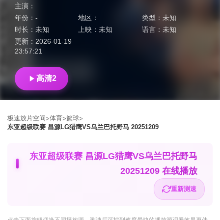
主演：
年份：
-
地区：
类型：
未知
时长：
未知
上映：
未知
语言：
未知
更新：
2026-01-19
23:57:21
高清2
极速放片空间
体育
篮球
>
>
>
东亚超级联赛 昌源LG猎鹰VS乌兰巴托野马 20251209
东亚超级联赛 昌源LG猎鹰VS乌兰巴托野马
20251209 在线播放
重新测速