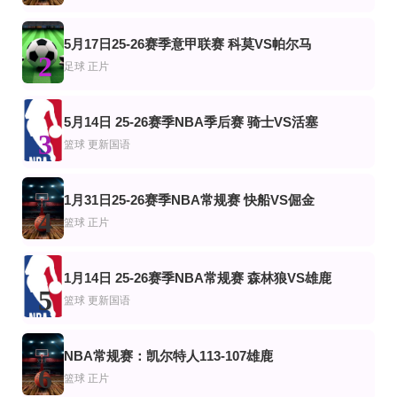
HD
更新至HD
正片
球
网球
足球
5月17日25-26赛季意甲联赛 科莫VS帕尔马
西甲 加的斯vs皇家马德里 (孙雷、贺宇) 20230415
WTA250孟菲斯站女单第二轮： 柳托娃VS乔恩特
8月1日25-26赛季山东齐鲁足球超级联赛 济宁港航VS潍坊队
2
足球
正片
正片
更新至HD
更新至HD
球
网球
网球
8月1日25-26赛季广东省城市足球超级联赛 阳江VS云浮
WTA500华盛顿站女单第二轮：施耐德VS波塔波娃
WTA奥克兰站决赛：王欣瑜VS斯维托丽娜
5月14日 25-26赛季NBA季后赛 骑士VS活塞
正片
正片
正片
3
球
足球
篮球
篮球
更新国语
8月1日25-26赛季粤BA总决赛次回合 东莞VS深圳
8月1日25-26赛季湖北省城市足球联赛 潜江龙虾队VS黄冈祥云队
7月28日25-26赛季浙BA 德清83VS91安吉
更新至HD
更新至HD
更新至HD
诺克
球
足球
1月31日25-26赛季NBA常规赛 快船VS倔金
中超联赛：山东泰山VS河南俱乐部彩陶坊20260726
斯诺克上海大师赛四分之一决赛：吴宜泽VS肖恩·墨菲
CFA中国之队FIFA系列赛：中国VS库拉索20260327
4
篮球
正片
1月14日 25-26赛季NBA常规赛 森林狼VS雄鹿
5
篮球
更新国语
NBA常规赛：凯尔特人113-107雄鹿
6
篮球
正片