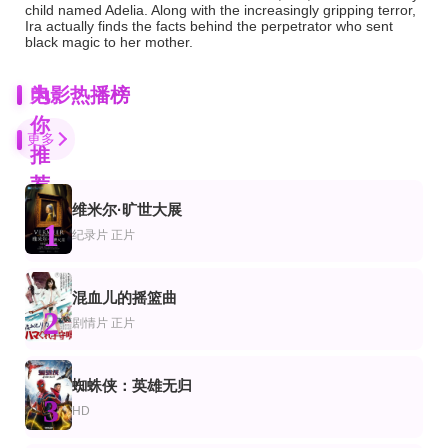
child named Adelia. Along with the increasingly gripping terror,
Ira actually finds the facts behind the perpetrator who sent
black magic to her mother.
为
电影热播榜
你
更多
推
荐
维米尔·旷世大展
正片
HD
HD
1
片
情片
喜剧片
纪录片
正片
胚胎，幼虫，蝴蝶
菲尔
神勇双响炮续集粤语
Maria Apostolakea,Hristos Sougaris,马基斯·帕帕季米特里乌,Yiannis Niarros
艾米莉·莫迪默,格雷戈·金尼尔,布莱德利·惠特福德,泰勒·席林,卢克·威尔逊,杰伊·
元彪,卢冠廷,陆小芬,惠英红
正片
更新HD
混血儿的摇篮曲
片
漫电影
作片
2
九命怪妻9
北方之刺
小叮当：永无兽传奇2014
剧情片
正片
哈鲁克·比尔根纳尔,迪米·阿克贝,艾尔钦·桑古,弗拉德.塔尼斯,Alican Yücesoy,Ihsan Ceylan,Haka
迈克尔·赫斯特,Kali,Kopae,Marshall,Napier
刘玉玲,罗莎里奥·道森,金妮弗·古德温,梅·惠特曼
HD
HD中字
正片
蜘蛛侠：英雄无归
片
情片
喜剧片
3
侠丐传奇
天机
瑞秋·布鲁姆：死神,让我做我的特别事
HD
黄健,张棠,范新,赵秋生,朱加镇,徐少武
兰迪普·弘达,莎哈娜·高斯瓦米,Rati,Agnihotri,Jayant,Kripalani
蕾切尔·布鲁姆