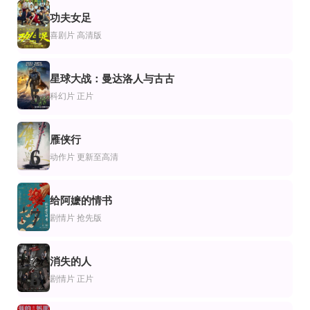
正片
正片
正片
片
情片
爱情片
功夫女足
纯白2021
杰梅尔与蒂姆
4
寻爱四次方
喜剧片
高清版
迈莱特·费拉特,埃斯·切斯米奥卢,伊南·科努克库,Riza Akin,库比莱·通杰尔,Esra Ergün,Sarp Tanis,G
Gia Banks,Mark Chambers,Jeffrey Drew,Michael Franklin,Walter Harris,Alex H
Hilary Boyce,Jordyn Grubisic,Rachel Levin,Sarah Milde
正片
片
录片
剧情片
星球大战：曼达洛人与古古
盖加拉之乱
土地2024
仙人掌杰克
5
科幻片
正片
罗克·赫德森,乌苏拉·西丝,托林·撒切尔,阿琳·达尔,阿诺德·莫斯,丹·奥赫里奇
Freda Huson,Molly Wickham
R·迈克尔·海鸥,萨姆·科泽尔,克里斯·桑顿
雁侠行
6
动作片
更新至高清
给阿嬷的情书
7
剧情片
抢先版
消失的人
8
剧情片
正片