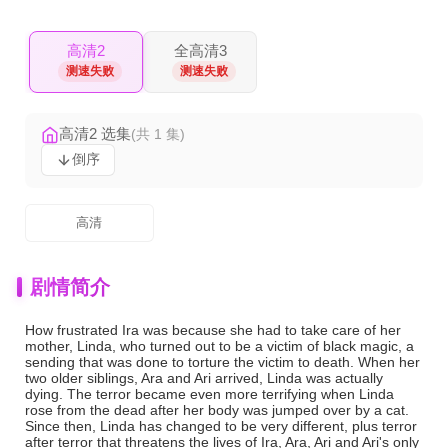
高清2
全高清3
测速失败
测速失败
高清2 选集
(共 1 集)
倒序
高清
剧情简介
How frustrated Ira was because she had to take care of her
mother, Linda, who turned out to be a victim of black magic, a
sending that was done to torture the victim to death. When her
two older siblings, Ara and Ari arrived, Linda was actually
dying. The terror became even more terrifying when Linda
rose from the dead after her body was jumped over by a cat.
Since then, Linda has changed to be very different, plus terror
after terror that threatens the lives of Ira, Ara, Ari and Ari's only