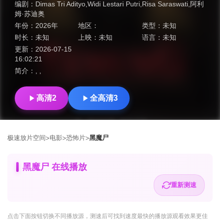
编剧：
Dimas Tri Adityo,Widi Lestari Putri,Risa Saraswati,阿利
姆·苏迪奥
年份：
2026年
地区：
类型：
未知
时长：
未知
上映：
未知
语言：
未知
更新：
2026-07-15
16:02:21
简介：
, ,
高清2
全高清3
极速放片空间
电影
恐怖片
黑魔尸
>
>
>
黑魔尸 在线播放
重新测速
点击下面按钮
切换不同播放源
，测速后可找到速度最快的播放源观看效果更佳