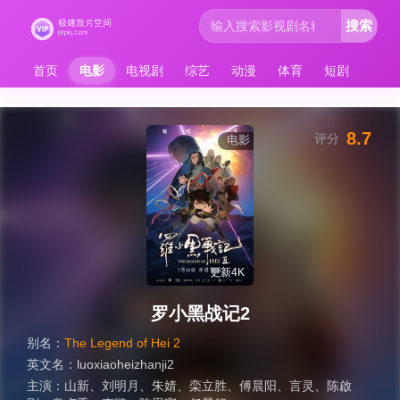
搜索
首页
电影
电视剧
综艺
动漫
体育
短剧
8.7
评分
电影
更新4K
罗小黑战记2
别名：
The Legend of Hei 2
英文名：
luoxiaoheizhanji2
主演：
山新
、
刘明月
、
朱婧
、
栾立胜
、
傅晨阳
、
言灵
、
陈啟