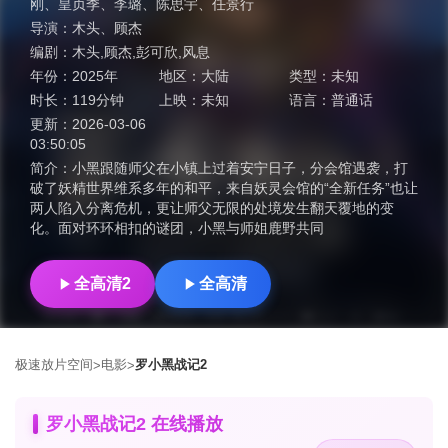
刚
、
皇贞季
、
李璐
、
陈思宇
、
任景行
导演：
木头
、
顾杰
编剧：
木头,顾杰,彭可欣,风息
年份：
2025年
地区：
大陆
类型：
未知
时长：
119分钟
上映：
未知
语言：
普通话
更新：
2026-03-06
03:50:05
简介：
小黑跟随师父在小镇上过着安宁日子，分会馆遇袭，打
破了妖精世界维系多年的和平，来自妖灵会馆的“全新任务”也让
两人陷入分离危机，更让师父无限的处境发生翻天覆地的变
化。面对环环相扣的谜团，小黑与师姐鹿野共同
全高清2
全高清
极速放片空间
电影
罗小黑战记2
>
>
罗小黑战记2 在线播放