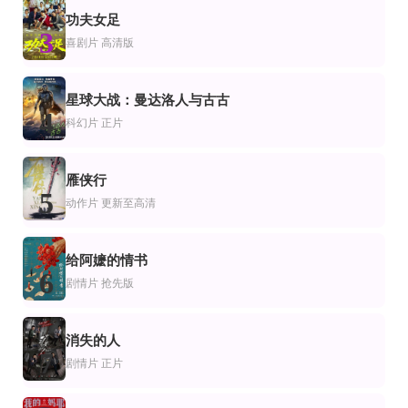
更新至高清
正片
功夫女足
片
漫电影
情片
3
一千灵异夜之血咒
情有千千结
森林王子22003
喜剧片
高清版
林立三,高雄,潘冰嫦,吴廷烨,杨玉梅,骆达华,石中玉,程文意
Janella Salvador,Jameson Blake,Ruby Rodriguez
约翰·古德曼,海利·乔·奥斯蒙
正片
HD中字
正片
片
剧情片
星球大战：曼达洛人与古古
亚当的包裹
毒魔复仇
鬼马天师(国语版)
4
科幻片
正片
安德鲁·罗杰斯,塞雷娜·亨德里克斯,谢伊·丹尼森,蒂姆·莫伦,拉梅尔·艾尔
彼特·丁拉基,雅各布·特伦布莱,伊利亚·伍德,凯文·贝肯,简·利维,梅肯·布莱尔,朱莉娅·
袁日初,袁信义,袁祥仁,朱海玲,任世官
HD
HD
片
作片
剧情片
雁侠行
钢铁少女：究极神兵
沧州绝招
百年爱情
5
亚纱美,明日花绮罗,岩永洋昭,森下悠里,岸明日香,河合龙之介
安亚平,巢萍
莱莎·威尔逊,拉塞尔·奎因,克里斯蒂娜·恩卡纳西翁,唐·迪米特里·约瑟夫,苏珊·科
动作片
更新至高清
给阿嬷的情书
6
剧情片
抢先版
消失的人
7
剧情片
正片