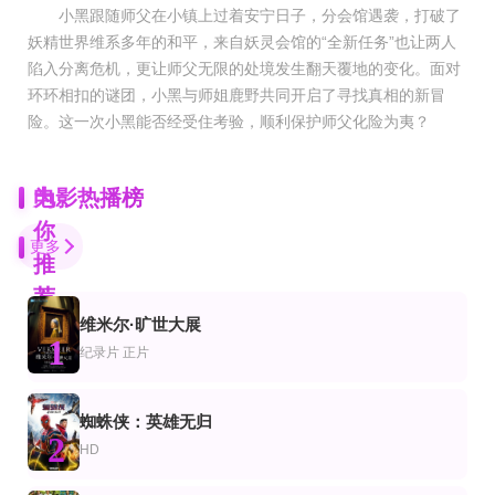
小黑跟随师父在小镇上过着安宁日子，分会馆遇袭，打破了
妖精世界维系多年的和平，来自妖灵会馆的“全新任务”也让两人
陷入分离危机，更让师父无限的处境发生翻天覆地的变化。面对
环环相扣的谜团，小黑与师姐鹿野共同开启了寻找真相的新冒
险。这一次小黑能否经受住考验，顺利保护师父化险为夷？
为
电影热播榜
你
更多
推
荐
维米尔·旷世大展
HD
HD
1
片
漫电影
悚片
纪录片
正片
刚噶
汉福茂
张飞审瓜
迈克尔·高夫,Margo Johns,杰斯·康拉德,克莱尔·戈登,奥斯汀·特雷弗,杰克·沃森
陈庄,范黄友泰,杜诗田
第3集完结
蜘蛛侠：英雄无归
片
情片
剧情片
2
企鹅群里有特务
冰果真人版
泣く子はいねぇが
HD
大卫·田纳特
山崎贤人,广濑爱丽丝,小岛藤子,冈山天音,本乡奏多
仲野太贺,吉冈里帆,山中崇,田村健太郎,古川琴音,板桥骏谷,宽一郎,松浦祐也,高