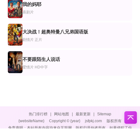
我的妈耶
8
喜剧片
大决战！超奥特曼八兄弟国语版
9
剧情片
正片
不要跟陌生人说话
10
爱情片
HD中字
热门排行榜
|
网站地图
|
最新更新
|
Sitemap
{websiteName}
Copyright © {year}
jsfpkj.com
版权所有
免责声明：本站所有内容均来自互联网，版权归原创者所有，如果侵犯了你
的权益，请通知我们，我们会及时删除侵权内容，谢谢合作。