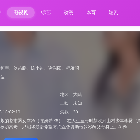
影
电视剧
综艺
动漫
体育
短剧
周柯宇
、
刘芮麟
、
陈小纭
、
谢兴阳
、
程雅昭
俞波
地区：
大陆
上映：
未知
5 16:02:19
集数：
30
叛的都市飒女岑矜（陈妍希 饰），在人生至暗时刻收到山村少年李雾（
法参加高考，只能将最后希望寄托在曾资助他的岑矜父母身上。岑矜