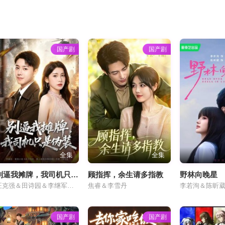
国产剧
国产剧
全集
全集
别逼我摊牌，我司机只是伪装
顾指挥，余生请多指教
野林向晚星
汪克强＆田诗园＆李继军＆卢晟
焦睿＆李雪丹
李若洵＆陈昕
国产剧
国产剧