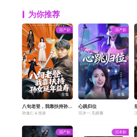
为你推荐
国产剧
国产剧
全集
全集
八旬老登，我靠扶持孙女延年益寿
心跳归位
孙逸仁＆池凌
宗沐一,毛婧馨
国产剧
日本剧