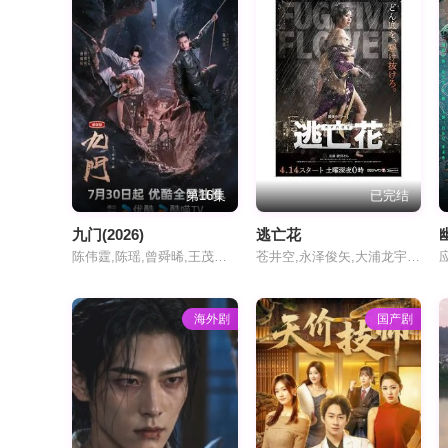
第16集
已完结
九门(2026)
逃亡花
陈伟霆,陈瑶,曾舜晞,王茂蕾,王奕婷,李乃文,释小龙,应灏铭,季肖冰,胡耘豪,徐正溪,章涛,王祖一,刘畅,杨钧丞,杨昊博,陈鸿锦,吴圣麒,林秋楠,扈帷,雷丰瑞
苍井空,永泽俊矢,大浦龙宇一,冨田恵子,生岛勇辉
海外剧
国产剧