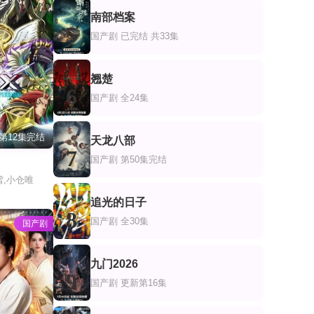
南部档案
5
国产剧
已完结 共33集
翘楚
6
国产剧
全24集
第12集完结
天龙八部
7
国产剧
第50集完结
N
雪,小仓唯
追光的日子
8
国产剧
全30集
国产剧
九门2026
9
国产剧
更新第16集