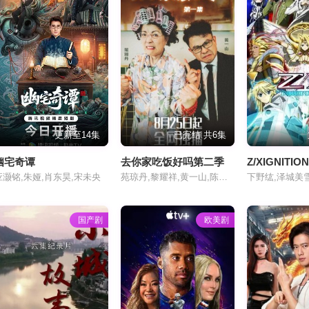
更新至14集
已完结 共6集
幽宅奇谭
去你家吃饭好吗第二季
Z/XIGNITIO
应灏铭,朱娅,肖东昊,宋未央
苑琼丹,黎耀祥,黄一山,陈思斯
下野纮,泽城美
国产剧
欧美剧