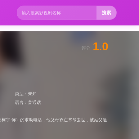
搜索
1.0
评分
类型：
未知
语言：
普通话
周柯宇 饰）的求助电话，他父母双亡爷爷去世，被姑父逼