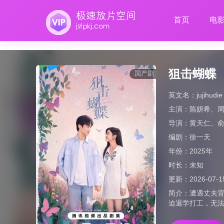
首页
电
狙击蝴蝶
国产剧
英文名：
jujihudie
主演：
陈妍希
、
导演：
黄天仁
、
编剧：
徐一天
年份：
2025年
时长：
未知
更新：
2026-07-1
简介：
遭遇丈夫背
迫退学打工，无