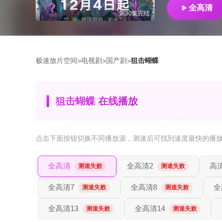
全高清
第30集完结
极速放片空间
电视剧
国产剧
狙击蝴蝶
>
>
>
狙击蝴蝶 在线播放
点击下面按钮
切换不同播放源
，测速后可找到速度最快的播
全高清
全高清2
高
测速失败
测速失败
全高清7
全高清8
全
测速失败
测速失败
全高清13
全高清14
测速失败
测速失败