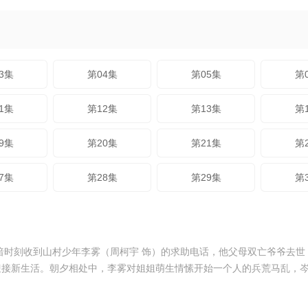
3集
第04集
第05集
第
1集
第12集
第13集
第
9集
第20集
第21集
第
7集
第28集
第29集
第
暗时刻收到山村少年李雾（周柯宇 饰）的求助电话，他父母双亡爷爷去
迎接新生活。朝夕相处中，李雾对姐姐萌生情愫开始一个人的兵荒马乱，