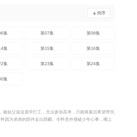
倒序
06集
第07集
第08集
14集
第15集
第16集
22集
第23集
第24集
30集
世，被姑父逼迫退学打工，无法参加高考，只能将最后希望寄托
岑矜因为弟弟的陪伴走出阴霾。岑矜意外撞破少年心事，嘴上