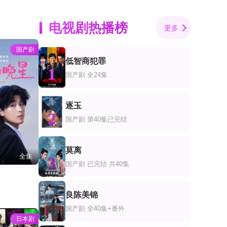
电视剧热播榜
更多
国产剧
低智商犯罪
1
国产剧
全24集
逐玉
2
国产剧
第40集已完结
莫离
全集
3
国产剧
已完结 共40集
葳
良陈美锦
4
国产剧
全40集+番外
日本剧