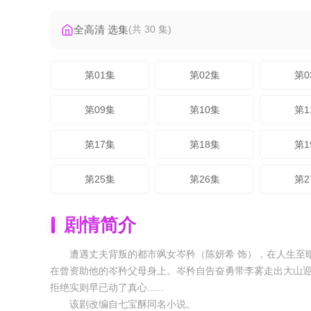
全高清 选集
(共 30 集)
第01集
第02集
第0
第09集
第10集
第1
第17集
第18集
第1
第25集
第26集
第2
剧情简介
遭遇丈夫背叛的都市飒女岑矜（陈妍希 饰），在人生至
在曾资助他的岑矜父母身上。岑矜自告奋勇带李雾走出大山
拒绝实则早已动了真心......
该剧改编自七宝酥同名小说。