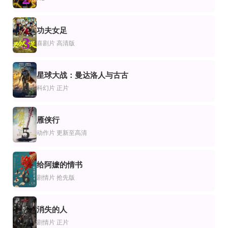
韩栋,罗立群,沈芝弈,杜奕衡,吴春怡,谭琍敏,傲蕾,罗予甜
魏积安,张光北,淳于珊珊,王丽云,刘劲,高志强
克林特·伊斯特伍德,埃里·瓦拉赫,李·范·克里夫,阿尔多·久弗瑞,路易吉·皮斯蒂利
正片
功夫女足
片
情片
剧情片
3
冬季战场
注意间隔
保佑这所房子
喜剧片
高清版
迪伦·兰恩,埃里克·谢弗,伊丽莎白·里瑟
西德尼·詹姆斯,戴安娜·库普兰,彼得·巴特沃斯
HD中字
正片
星球大战：曼达洛人与古古
片
作片
剧情片
4
江湖论剑实录
侠盗绅士
罗莎·莫雷娜
科幻片
正片
郑恺,孙坚,潘之琳,余思潞,午马,罗家英,李健仁,王迅,何沄伟,尹铸胜,杨皓宇,高宝宝,夏
约翰·特拉沃尔塔,卢卡斯·哈斯,Tim Sitarz Tim Sitarz,山姆·阿斯加里,艾米莉·斯金纳,娜
安德斯·帕瑟森,大卫·丹席克,Bárbara Garcia,薇薇安·帕斯曼特
正片
HD
片
情片
剧情片
雁侠行
爱情敏感地带2000
铁达尼邮轮沉浸记
宁静的清晨
5
动作片
更新至高清
谷德昭,吴辰君,叶佩雯,焦媛,连凯,冯家俊
克利夫顿·韦伯,芭芭拉·斯坦威克,瑟尔玛·瑞特,威廉·约翰斯通,布赖恩·艾亨,理查德
欧嘉·柯瑞兰寇,柳演锡,艺智苑
给阿嬷的情书
6
剧情片
抢先版
消失的人
7
剧情片
正片