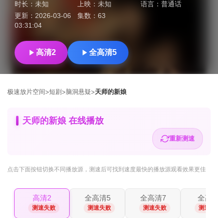
时长：
未知
上映：
未知
语言：
普通话
更新：
2026-03-06
集数：
63
03:31:04
高清2
全高清5
极速放片空间
短剧
脑洞悬疑
天师的新娘
>
>
>
天师的新娘 在线播放
重新测速
点击下面按钮
切换不同播放源
，测速后可找到速度最快的播放源观看效果更佳
高清2
全高清5
全高清7
全高
测速失败
测速失败
测速失败
测速失