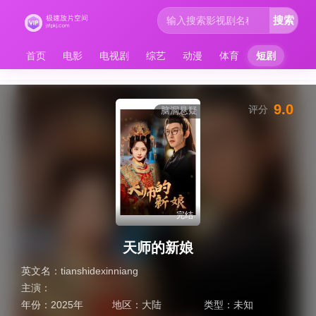
搜索
首页
电影
电视剧
综艺
动漫
体育
短剧
9.0
评分
脑洞悬疑
完结
天师的新娘
英文名：
tianshidexinniang
主演：
年份：
2025年
地区：
大陆
类型：
未知