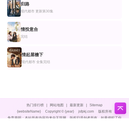
归路
8
现代都市
更新第30集
情投意合
9
完结
情起屋檐下
10
现代都市
全集完结
热门排行榜
|
网站地图
|
最新更新
|
Sitemap
{websiteName}
Copyright © {year}
jsfpkj.com
版权所有
免责声明：本站所有内容均来自互联网，版权归原创者所有，如果侵犯了你
的权益，请通知我们，我们会及时删除侵权内容，谢谢合作。