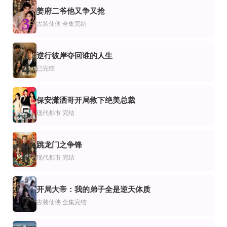
市
要债不能停
喜欢你(2026)
我的仙界食谱随机刷新，客人馋疯了第二季
姜府二爷他又争又抢
3
李子杰,韩佳卉
古装仙侠
全集完结
全集完结
全88集
全集完结
市
都市
代都市
迟到的热恋
庄园保姆，成了全家白月光!
我能听见前任的心声
逆行彼岸夺回谁的人生
翟欣然&高铭屿
4
已完结
正片
全集完结
已完结
都市
频恋爱
迟遇清欢第二季
劫心为牢
厉总离婚请别怂
保安潇洒哥开局救下绝美总裁
5
现代都市
完结
跳龙门之争锋
6
现代都市
完结
开局大帝：我的弟子全是逆天体质
7
古装仙侠
全集完结