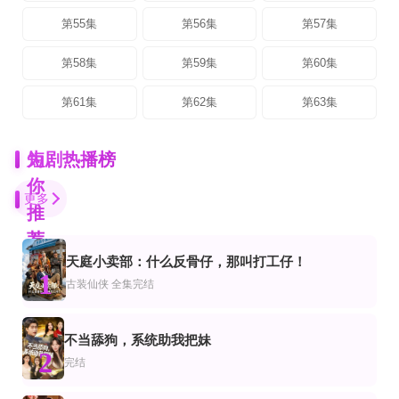
第55集
第56集
第57集
第58集
第59集
第60集
第61集
第62集
第63集
为
短剧热播榜
你
更多
推
荐
天庭小卖部：什么反骨仔，那叫打工仔！
完结
全集完结
全集完结
1
仙侠
装仙侠
古装仙侠
全集完结
七零凝脂美人飒翻了
丧尸来临，开局绑定五个兽夫
小师妹不按套路惊艳三界
程澄,金子璇
第58集
全集完结
第61-83集完结
不当舔狗，系统助我把妹
侠
仙侠
2
从被弃那天，开启满世繁花
檐下桃花诺
徽山侠侣(尘霜浅浅叶未央)
完结
更新全集
全集完结
正片