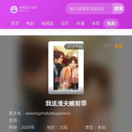
搜索
首页
电影
电视剧
综艺
动漫
体育
短剧
4.0
评分
反转爽剧
第21-30集完结
我送渣夫赎前罪
英文名：
wosongzhafushuqianzui
主演：
年份：
2025年
地区：
大陆
类型：
未知