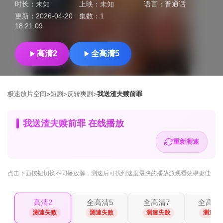
时长：
未知
上映：
未知
语言：
普通话
更新：
2026-04-20
集数：
1
18:21:09
高清2
全高清5
极速放片空间
短剧
反转爽剧
我送渣夫赎前罪
>
>
>
我送渣夫赎前罪 在线播放
重新测速
点击下面按钮
切换不同播放源
，测速后可找到速度最快的播放源观看效果更佳
高清2
全高清5
全高清7
全高清1
测速失败
测速失败
测速失败
测速失