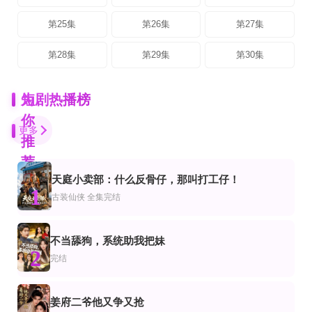
第25集
第26集
第27集
第28集
第29集
第30集
为
短剧热播榜
你
更多
推
荐
天庭小卖部：什么反骨仔，那叫打工仔！
完结
更新全集
全集完结
1
市
爽剧
代都市
古装仙侠
全集完结
不败凌霄花
你是我的荣耀短剧
听见你的声音(2026)
付非凡,崔佳宁
完结
全集
第81-89集完结
不当舔狗，系统助我把妹
市
穿越
转爽剧
2
恰似寒光遇心动
恩重如山
冰山总裁夫人带娃跑
完结
苏和,王楚贤
全集完结
已完结
完结
姜府二爷他又争又抢
市
频恋爱