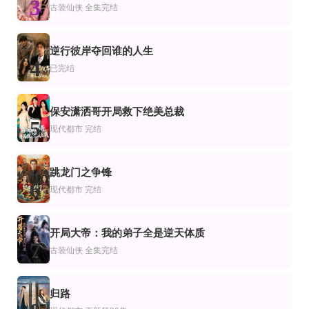
3
御兽：开局绑定究极大圣
爱意沉眠
林老师蓄谋已久
古装仙侠
全集完结
更新全集
全集完结
完结
侠
都市
烬余香
团宠锦鲤喵，您的首席铲屎官来啦！
跟踪狂翻车后反被病娇缠上了
逆行彼岸夺回谁的人生
4
全集完结
全集完结
正片
已完结
越
仙侠
我立足70年代，告别懦弱夫君逆袭暴富
守寡三年，元婴夫君回来了第二季
旧春难赴旧时窗
保安潇洒哥开局救下绝美总裁
5
现代都市
完结
跳龙门之争锋
6
现代都市
完结
开局大帝：我的弟子全是逆天体质
7
古装仙侠
全集完结
归路