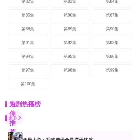
第82集
第83集
第84集
第85集
第86集
第87集
第88集
第89集
第90集
第91集
第92集
第93集
第94集
第95集
第96集
第97集
第98集
第99集
第100集
为
短剧热播榜
你
更多
推
荐
开局大帝：我的弟子全是逆天体质