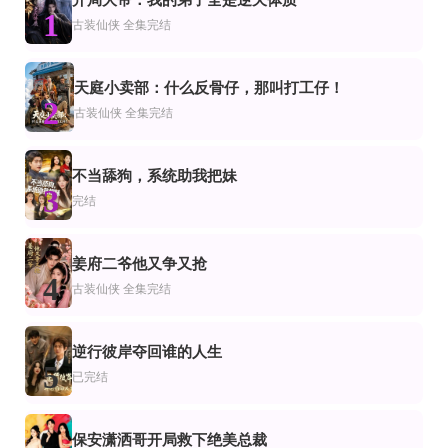
全集
全集
全61集
1
市
都市
转爽剧
古装仙侠
全集完结
玫瑰花的葬礼
这个反派他自带弹幕
青青河边草短剧
全集完结
正片
更新全集
侠
代穿越
天庭小卖部：什么反骨仔，那叫打工仔！
仙界女符师第五季
盲女的专属AI
灵气复苏我有108颗金丹
2
古装仙侠
全集完结
全集完结
完结
全集完结
侠
仙侠
装仙侠
你听心声我吃瓜，换嫁夫妻笑哈哈第二季
京城小福主，万物助我行
闯关游戏：弱者的逆袭
周士超＆朱家妮＆陆希娅＆欧元杰
不当舔狗，系统助我把妹
3
完结
完结
全80集
全集完结
爱
恋爱
爱在烟花绽放时
薄爷合约婚姻请注意
状元负心终困囚一生
李柏璇＆羽翎
姜府二爷他又争又抢
4
完结
完结
已完结
古装仙侠
全集完结
疑
代都市
异人之上我在都市万古长生
重生王爷，溺宠贪财小王妃
重生归来我考上985
唐书亚,李靖也
逆行彼岸夺回谁的人生
5
已完结
保安潇洒哥开局救下绝美总裁