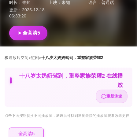
时长：
未知
上映：
未知
语言：
普通话
更新：
2025-12-18
06:33:20
全高清5
极速放片空间
短剧
十八岁太奶奶驾到，重整家族荣耀2
>
>
十八岁太奶奶驾到，重整家族荣耀2 在线播
放
重新测速
点击下面按钮
切换不同播放源
，测速后可找到速度最快的播放源观看效果更佳
全高清5