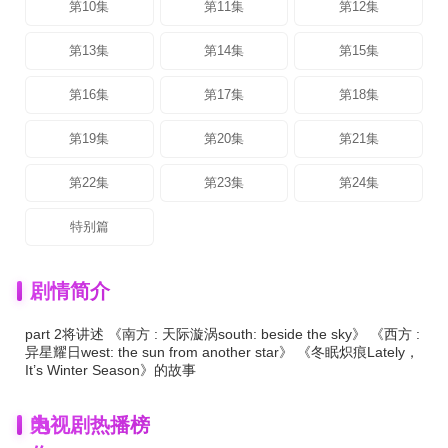
第10集
第11集
第12集
第13集
第14集
第15集
第16集
第17集
第18集
第19集
第20集
第21集
第22集
第23集
第24集
特别篇
剧情简介
part 2将讲述 《南方 : 天际漩涡south: beside the sky》 《西方 :
异星耀日west: the sun from another star》 《冬眠炽痕Lately，
It’s Winter Season》的故事
为
电视剧热播榜