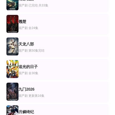
炙热吻痕
怒火之拳
玄门归女破家沉冤
5
国产剧
已完结 共33集
黄子淇＆张乙萌
维尼修斯·内里,里卡多·佩雷拉,比安卡·孔帕拉托
黄婧童＆肖尧
翘楚
6
国产剧
全24集
天龙八部
7
国产剧
第50集完结
追光的日子
8
国产剧
全30集
九门2026
9
国产剧
更新第16集
月鳞绮纪