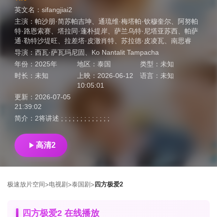
英文名：
sifangjiai2
主演：
帕沙朋·简苏帕吉坤
、
通琉维·梅塔帕·钦穆奎尔
、
阿努帕
特·路恩索赛
、
塔拉同·蓬朴提岸
、
萨兰乌特·尼塔亚苏西
、
帕萨
通·勒特沙堤旺
、
拉差塔·皮澈肖特
、
苏拉德·皮凌瓦
、
南思睿
导演：
西瓦·萨瓦玛尼固
、
Ko Nantalit Tampacha
年份：
2025年
地区：
泰国
类型：
未知
时长：
未知
上映：
2026-06-12
语言：
未知
10:05:01
更新：
2026-07-05
21:39:02
简介：
2将讲述 ; ; ; ; ; ; ; ; ; ; ; ; ;
高清2
极速放片空间
电视剧
泰国剧
四方极爱2
>
>
>
四方极爱2 在线播放