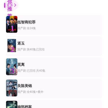
你
更多
推
荐
低智商犯罪
已完结 共17集
第16集
完结
1
剧
产剧
日本剧
国产剧
全24集
谍影追踪
九门(2026)
#家族募集
翁莎功·波拉玛塔功,玛丽·吀琳珥,杰迪帕·迪拉朋帕,阿妮潘·查南普拉纳翁,阿卡那·凌
陈伟霆,陈瑶,曾舜晞,王茂蕾,王奕婷,李乃文,释小龙,应灏铭,季肖冰,胡耘豪,徐正溪,
重冈大毅,木村文乃,仲野太贺,岸井雪乃,佐藤遙灯,宮崎莉里沙,三浦綺羅,金子大地
全集
已完结
更新至01集
逐玉
剧
本剧
香港剧
2
天价技师
雅努斯之镜
日落下的彩虹粤语版
国产剧
第40集已完结
焦雪睿＆周瑾阳
樱井日奈子,白洲迅,盐野瑛久,仁村纱和,森マリア,萩原圣人,国生小百合
梁业,周家怡,吴浣仪,栢天男,夏雨,唐诗咏,郭锋,潘灿良,黃奕晨,陈欣妍,许博文,邱
更新至14集
已完结 共22集
全集
莫离
剧
美剧
国产剧
3
幽宅奇谭
康纳一家第五季
时时念晚
国产剧
已完结 共40集
应灏铭,朱娅,肖东昊,宋未央
约翰·古德曼,罗西妮·巴尔,萨拉·吉尔伯特
石佳＆郑初晨
完结
已完结 共6集
更新至04集
剧
产剧
韩国剧
良陈美锦
巾帼枭雄粤语
去你家吃饭好吗第二季
4
谋杀俱乐部
国产剧
全40集+番外
黎耀祥,邓萃雯,商天娥,吴卓羲,胡定欣,雪妮,岳华,谢雪心,惠英红,李成昌,许碧姬
苑琼丹,黎耀祥,黄一山,陈思斯
李相赫,沈昌珉,崔杋圭
全集
第6集完结
全集
剧
美剧
国产剧
南部档案