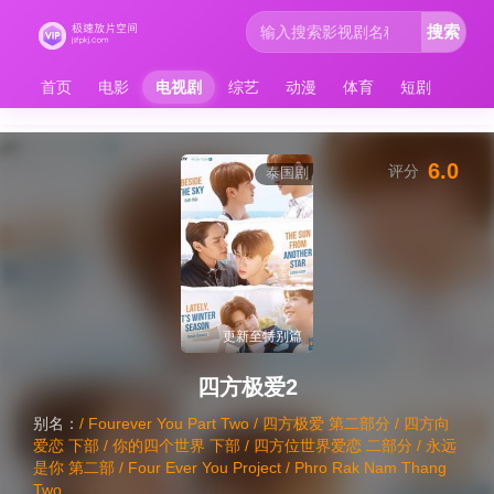
搜索
首页
电影
电视剧
综艺
动漫
体育
短剧
6.0
评分
泰国剧
更新至特别篇
四方极爱2
别名：
/ Fourever You Part Two / 四方极爱 第二部分 / 四方向
爱恋 下部 / 你的四个世界 下部 / 四方位世界爱恋 二部分 / 永远
是你 第二部 / Four Ever You Project / Phro Rak Nam Thang
Two