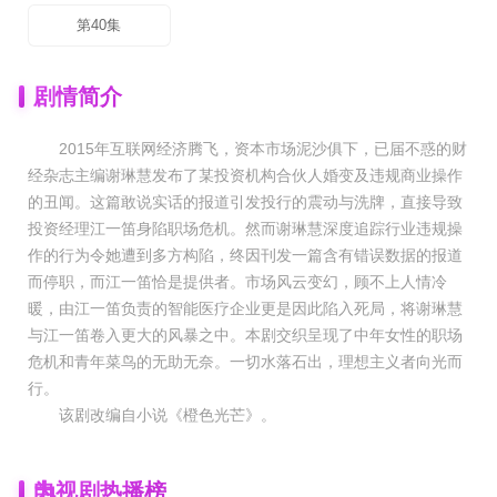
第40集
剧情简介
2015年互联网经济腾飞，资本市场泥沙俱下，已届不惑的财
经杂志主编谢琳慧发布了某投资机构合伙人婚变及违规商业操作
的丑闻。这篇敢说实话的报道引发投行的震动与洗牌，直接导致
投资经理江一笛身陷职场危机。然而谢琳慧深度追踪行业违规操
作的行为令她遭到多方构陷，终因刊发一篇含有错误数据的报道
而停职，而江一笛恰是提供者。市场风云变幻，顾不上人情冷
暖，由江一笛负责的智能医疗企业更是因此陷入死局，将谢琳慧
与江一笛卷入更大的风暴之中。本剧交织呈现了中年女性的职场
危机和青年菜鸟的无助无奈。一切水落石出，理想主义者向光而
行。
该剧改编自小说《橙色光芒》。
为
电视剧热播榜