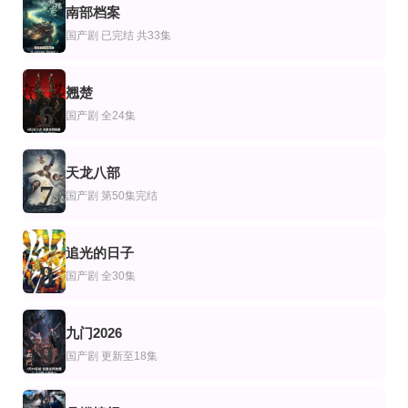
剧
产剧
国产剧
南部档案
父母不是吸血包
白月光归来，我靠心声掀翻全员剧本
窈窕如她
5
国产剧
已完结 共33集
叶红＆曹轩荣
陈瑞丰&徐真
聂博宣＆程琳淼
翘楚
6
国产剧
全24集
天龙八部
7
国产剧
第50集完结
追光的日子
8
国产剧
全30集
九门2026
9
国产剧
更新至18集