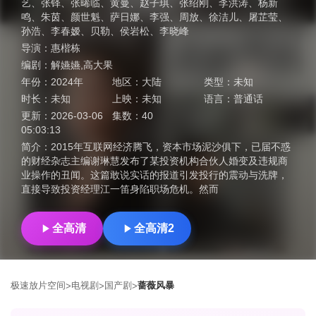
艺
、
张铎
、
张晞临
、
黄曼
、
赵子琪
、
张绍刚
、
李洪涛
、
杨新
鸣
、
朱茵
、
颜世魁
、
萨日娜
、
李强
、
周放
、
徐洁儿
、
屠芷莹
、
孙浩
、
李春嫒
、
贝勒
、
侯岩松
、
李晓峰
导演：
惠楷栋
编剧：
解嬿嬿,高大果
年份：
2024年
地区：
大陆
类型：
未知
时长：
未知
上映：
未知
语言：
普通话
更新：
2026-03-06
集数：
40
05:03:13
简介：
2015年互联网经济腾飞，资本市场泥沙俱下，已届不惑
的财经杂志主编谢琳慧发布了某投资机构合伙人婚变及违规商
业操作的丑闻。这篇敢说实话的报道引发投行的震动与洗牌，
直接导致投资经理江一笛身陷职场危机。然而
全高清
全高清2
极速放片空间
电视剧
国产剧
蔷薇风暴
>
>
>