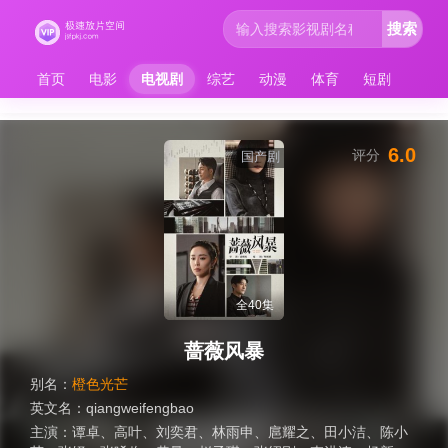
搜索
首页
电影
电视剧
综艺
动漫
体育
短剧
6.0
评分
国产剧
全40集
蔷薇风暴
别名：
橙色光芒
英文名：
qiangweifengbao
主演：
谭卓
、
高叶
、
刘奕君
、
林雨申
、
扈耀之
、
田小洁
、
陈小