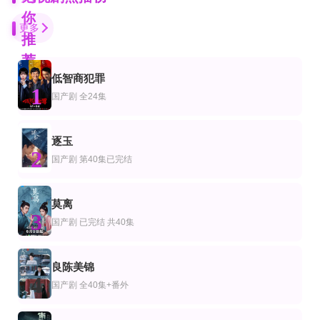
你
更多
推
荐
低智商犯罪
更新至第15集
已完结
已完结 共8集
1
剧
本剧
欧美剧
国产剧
全24集
报告医妃
绝叫
草原上的小木屋2026
王格格,孙晟轩,姚忆欢,孙虎城
尾野真千子,安田显,小西真奈美,片桐仁,前川泰之,小柳友,郭智博,滨津隆之,奥贯薫
卢克·布雷西,瑞安·罗宾斯,克罗斯比·菲茨杰拉德,斯凯沃克·休斯,艾丽丝·哈尔西
逐玉
已完结
全集
第6集完结
2
剧
产剧
欧美剧
国产剧
第40集已完结
主妇的觉醒
高冷未婚妻，竟是顶头上司
精英部队
白旭含,潘小雪,樊驿宁
霍文琦＆夏梦
托莫·希思黎,纪尧姆·谷伊
第10集完结
已完结 共24集
完结
莫离
剧
美剧
国产剧
3
女儿的父亲
陆军野战医院第一季
我的泪珠儿
国产剧
已完结 共40集
马诺洛·卡多纳,西尔维娅·纳瓦罗,埃里克·艾瑟,Azul·Guaita
阿伦·阿尔达,杰米·法尔,洛丽泰·斯威
原华,李小萌,胡亚捷,顾鑫,李鸣
更新至08集
全18集
更新至第3集
良陈美锦
剧
产剧
日本剧
4
我的夏日实习
不知剧情也无妨
ALIUS - 特定事件调查档案
国产剧
全40集+番外
王雅佳,程宇峰,余凯宁,Kaining,Yu,程启蒙,娄馨月,王宇
佐佐木藏之介,中川大志,恒松祐里,长谷川初范,猪塚健太,池田良,松浦祐也,大河内
全集
全集
全集