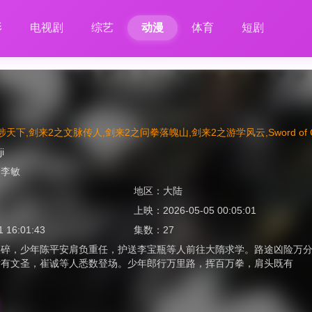
影
电视剧
综艺
动漫
体育
短剧
天下,剑来2之文脉传人,剑来2之问拳落魄山,剑来2之游学风云,Sword of Comin
ji
、
李敏
地区：
大陆
上映：
2026-05-05 00:05:01
1 16:01:43
集数：
27
破碎，少年陈平安肩负重任，护送李宝瓶等人前往大隋求学。路途凶险万
后有文圣，崔诚等人悉数登场。少年郎行万里路，挥百万拳，肩头既有