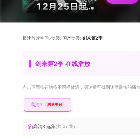
全27集
极速放片空间
动漫
国产动漫
剑来第2季
>
>
>
剑来第2季 在线播放
点击下面按钮
切换不同播放源
，测速后可找到速度最快的播
高清3
测速失败
高清3 选集
(共 27 集)