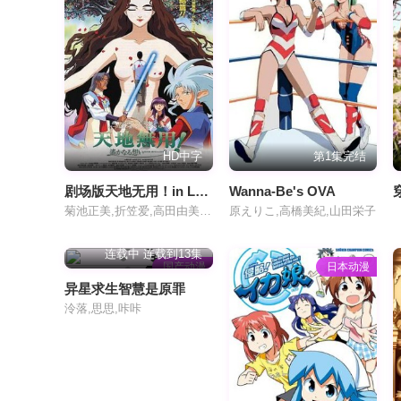
HD中字
第1集完结
剧场版天地无用！in LOVE2：遥远的思念
Wanna-Be's OVA
菊池正美,折笠爱,高田由美,井上喜久子,水谷优子,天野由梨,小林优,横山智佐,小樱悦子,青野武,子安武人
原えりこ,高橋美紀,山田栄子
连载中 连载到13集
国产动漫
日本动漫
异星求生智慧是原罪
泠落,思思,咔咔