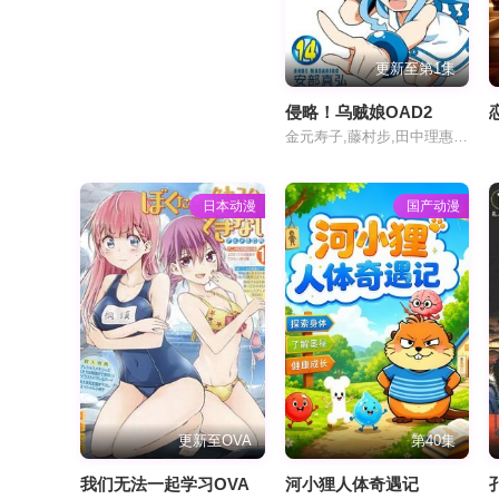
更新至第1集
侵略！乌贼娘OAD2
金元寿子,藤村步,田中理惠,片冈梓,伊藤加奈惠
日本动漫
国产动漫
更新至OVA
第40集
我们无法一起学习OVA
河小狸人体奇遇记