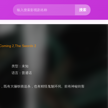
搜索
g 2,The Swords 2
类型：
未知
语言：
普通话
分，既有大骊铁骑追杀，也有精怪鬼魅环伺。前有神秘剑客