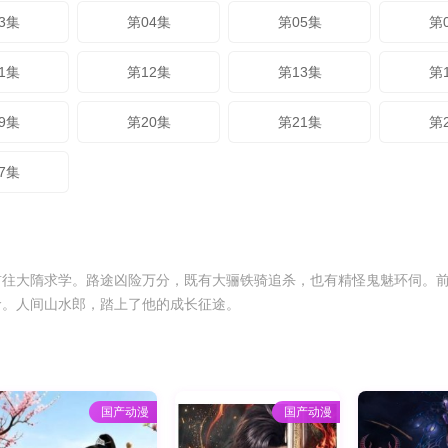
3集
第04集
第05集
第
1集
第12集
第13集
第
9集
第20集
第21集
第
7集
前往大隋求学。路途凶险万分，既有大骊铁骑追杀，也有精怪鬼魅环伺。
命。人间山水郎，踏上了他的成长征途。
国产动漫
国产动漫