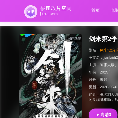
首页
电
剑来第2季
国产动漫
别名：
剑来2之初涉
英文名：
jianlaidi2
主演：
陈张太康
年份：
2025年
时长：
未知
更新：
2026-05-0
简介：
骊珠洞天
阿良现身相助，
高清3