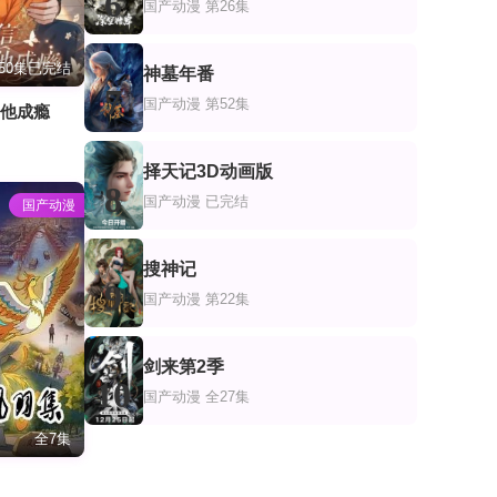
6
国产动漫
第26集
50集已完结
神墓年番
7
国产动漫
第52集
爱他成瘾
择天记3D动画版
8
国产动漫
已完结
国产动漫
搜神记
9
国产动漫
第22集
剑来第2季
10
国产动漫
全27集
全7集