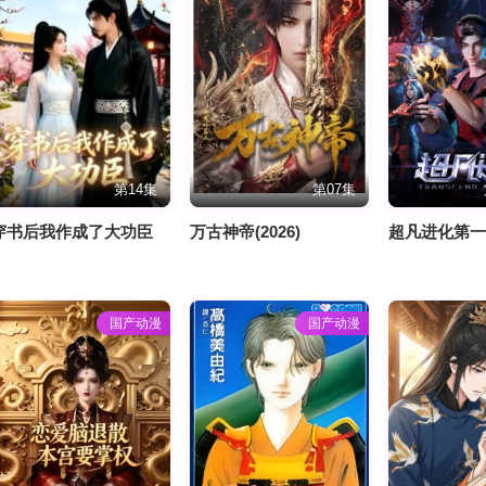
第14集
第07集
穿书后我作成了大功臣
万古神帝(2026)​
超凡进化第
国产动漫
国产动漫