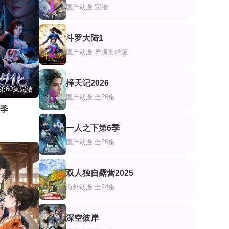
1
国产动漫
完结
斗罗大陆1
2
国产动漫
导演剪辑版
择天记2026
第60集完结
3
国产动漫
全26集
一季
一人之下第6季
4
国产动漫
全26集
双人独自露营2025
5
海外动漫
全24集
深空彼岸