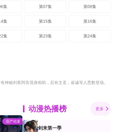
06集
第07集
第08集
14集
第15集
第16集
22集
第23集
第24集
前有神秘剑客阿良现身相助，后有文圣，崔诚等人悉数登场。
动漫热播榜
更多
国产动漫
剑来第一季