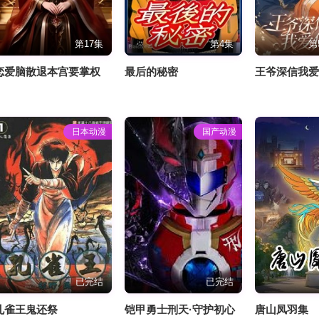
第17集
第4集
第
恋爱脑散退本宫要掌权
最后的秘密
王爷深信我
日本动漫
国产动漫
已完结
已完结
孔雀王鬼还祭
铠甲勇士刑天·守护初心
唐山凤羽集