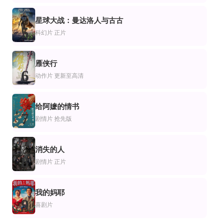
HD中字
HD中字
HD中字
片
怖片
纪录片
星球大战：曼达洛人与古古
市场法则
蜿蜒
狩猎场2015
5
文森特·林顿,克里斯朵夫·罗西尼翁,卡琳·德·米贝克,马修·夏勒,伊夫·罗伊,泽维尔·马
盖娅·威斯,彼得·弗兰森,Romane,Libert,Frédéric,Franchitti,科尔内留·德拉戈米雷斯库,Eva,
Diane Rosenfeld
科幻片
正片
雁侠行
6
动作片
更新至高清
给阿嬷的情书
7
剧情片
抢先版
消失的人
8
剧情片
正片
我的妈耶
9
喜剧片