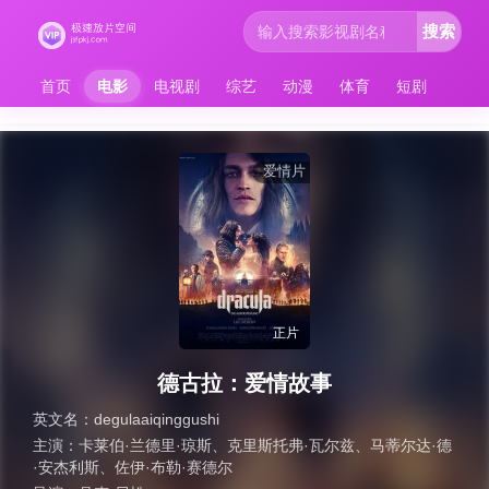
搜索
首页
电影
电视剧
综艺
动漫
体育
短剧
爱情片
正片
德古拉：爱情故事
英文名：
degulaaiqinggushi
主演：
卡莱伯·兰德里·琼斯
、
克里斯托弗·瓦尔兹
、
马蒂尔达·德
·安杰利斯
、
佐伊·布勒·赛德尔