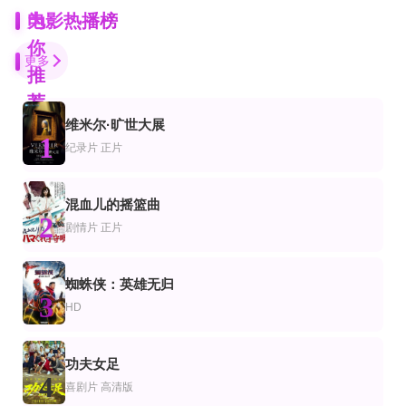
为
电影热播榜
你
更多
推
荐
维米尔·旷世大展
HD中字
HD
HD
1
片
情片
动作片
纪录片
正片
跃马英雄
情色大亨
钢铁少女：究极神兵
加布里埃尔·安瓦尔,迈克尔·舍夫林,克里夫·罗伯逊
安娜·弗莱尔,伊莫琴·普茨,斯蒂芬·弗雷,史蒂夫·库根,马特·卢卡斯,塔姆欣·伊格顿,
亚纱美,明日花绮罗,岩永洋昭,森下悠里,岸明日香,河合龙之介
HD中字
正片
混血儿的摇篮曲
片
情片
剧情片
2
布鲁诺·马尔斯：阿波罗号的 24K Magic 现场表演
哀乐中年
餐桌旁的心：沙里的第二幕
剧情片
正片
布鲁诺·马尔斯
石挥,朱嘉琛,沈扬,李浣青,韩非,崔超明,程之,路珊,莫愁,胡小琴,顾慕如,俞仲英,伊斯
Mishael Morgan,明迪·科恩,Ashley Newbrough,Kathryn Davis
更新至高清
HD
蜘蛛侠：英雄无归
片
悚片
剧情片
3
杀掉那个魔术师
悍女2016
特别通行证
HD
安德烈·伯科夫斯基,帕维尔·切纳廖夫,丹尼拉·亚库谢夫,阿格拉娅·塔拉索娃,西蒙·特列斯库诺夫,阿列克谢·
达科塔·范宁,盖·皮尔斯,基特·哈灵顿
由力,杨婧琳,魏君
HD国语
HD中字
电影
片
动作片
功夫女足
我是条咸鱼
海绵宝宝：营救大冒险2020
赎金风暴
4
喜剧片
高清版
王文思,华科宇
基努·里维斯,汤姆·肯尼,克兰西·布朗,奥卡菲娜,比尔·法格巴克
梅尔·吉布森,蕾妮·罗素,德尔罗伊·林多,加里·西尼斯,莉莉·泰勒,布拉维利·诺尔特