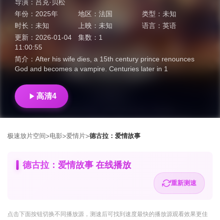
导演：
吕克·贝松
年份：
2025年
地区：
法国
类型：
未知
时长：
未知
上映：
未知
语言：
英语
更新：
2026-01-04
集数：
1
11:00:55
简介：
After his wife dies, a 15th century prince renounces
God and becomes a vampire. Centuries later in 1
高清4
极速放片空间
电影
爱情片
德古拉：爱情故事
>
>
>
德古拉：爱情故事 在线播放
重新测速
点击下面按钮
切换不同播放源
，测速后可找到速度最快的播放源观看效果更佳