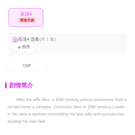
高清4
测速失败
高清4 选集
(共 1 集)
倒序
720P
剧情简介
After his wife dies, a 15th century prince renounces God a
nd becomes a vampire. Centuries later in 19th century Londo
n, he sees a woman resembling his late wife and pursues her,
sealing his own fate.