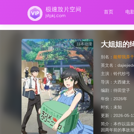
首页
电
大姐姐的
日本动漫
别名：
能帮我弄干
英文名：
dajiejied
主演：
铃代纱弓
导演：
大西健太
编剧：
待田堂子
年份：
2026年
时长：
未知
更新：
2026-05-1
简介：
本作以温
因两年前的事故渐渐