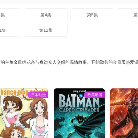
3集
第4集
第5集
第
1集
第12集
主角金目绵花奈与身边众人交织的温情故事。开朗勤劳的金目虽热爱温泉，却
日本动漫
欧美动漫