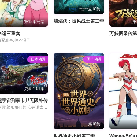
全10集
蝙蝠侠：披风战士第二季
第13集完结
第
命运三重奏
万妖图录传
饭冢雅弓,榎本温子
日本动漫
国产动漫
更新至01集
超宇宙刑事卡邦无限外传
赤羽流河,角心菜,安井谦太郎,松永有纮,有坂心花,安田启人,谷田拉娜,入山杏奈,子安武人
第18集
世界通史小剧第二季
Wanna-Be's