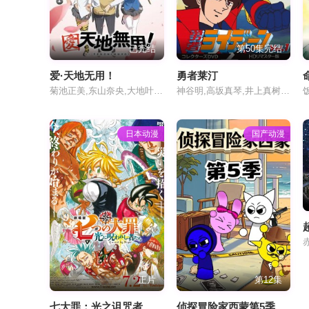
已完结
第50集完结
爱·天地无用！
勇者莱汀
菊池正美,东山奈央,大地叶,优木加奈,市道真央,深田爱衣,佐藤梓,田边留依,川澄绫子,折笠爱,七绪春日,横山智佐,水谷优子,小林优子
神谷明,高坂真琴,井上真树夫,芝田清子,市川治,山下启介,大地琴惠,西川几雄,木原正二郎,宫内幸平,日比野美佐子,村越伊知郎,贵家堂子,丸山裕子,小宫和枝,松金米子,小森敬藏,仁内建之,肝付兼太,泷口顺平,加藤精三,饭塚昭三
日本动漫
国产动漫
正片
第12集
七大罪：光之诅咒者
侦探冒险家西蒙第5季