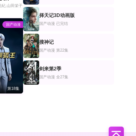
美紀,山田栄子
择天记3D动画版
8
国产动漫
已完结
国产动漫
搜神记
9
国产动漫
第22集
剑来第2季
10
国产动漫
全27集
第18集