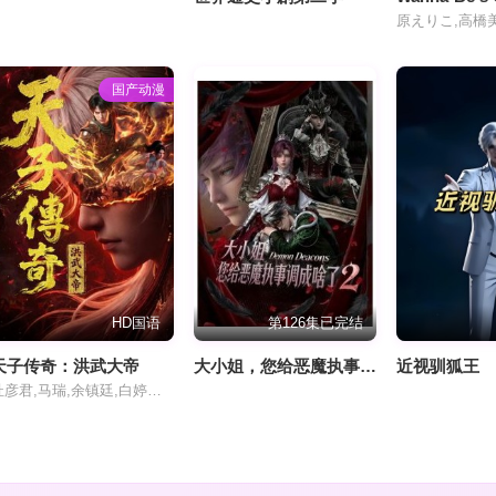
原えりこ,高橋
国产动漫
HD国语
第126集已完结
天子传奇：洪武大帝
大小姐，您给恶魔执事调成啥了2
近视驯狐王
杜彦君,马瑞,余镇廷,白婷婷,梁晶晶,张振源,刘浩,赵钰桐,聂婉茹,李嘉仪,王子沛