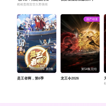
梶裕贵雨宫空久野美咲
国产动漫
第3集
第54集完结
​是王者啊，第6季​
龙王令2026