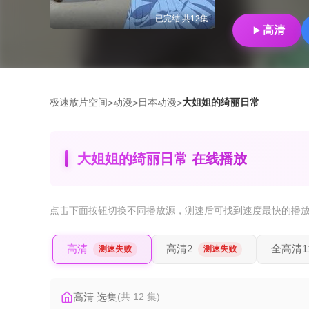
已完结 共12集
高清
极速放片空间
动漫
日本动漫
大姐姐的绮丽日常
>
>
>
大姐姐的绮丽日常 在线播放
点击下面按钮
切换不同播放源
，测速后可找到速度最快的播
高清
高清2
全高清1
测速失败
测速失败
高清 选集
(共 12 集)