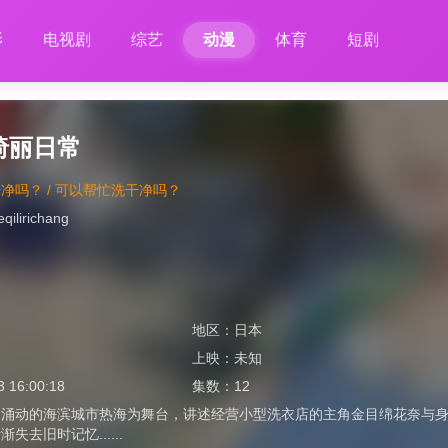
影
电视剧
综艺
动漫
体育
短剧
绮丽日常
净吗？ / 可以帮忙洗干净吗？
eqilirichang
地区：
日本
上映：
未知
3 16:00:18
集数：
12
泉涌动的海滨城市热海为舞台，讲述经营小型洗衣店的主角金目绵花奈与
失去旧时记忆......