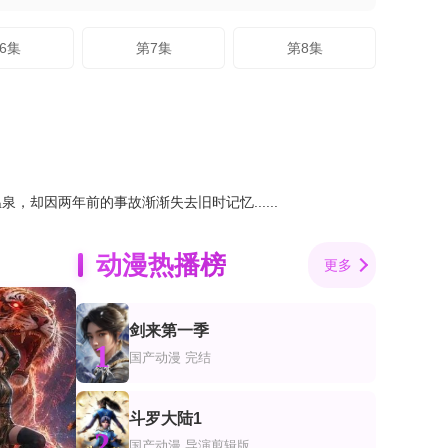
6集
第7集
第8集
因两年前的事故渐渐失去旧时记忆......
动漫热播榜
更多
剑来第一季
1
国产动漫
完结
斗罗大陆1
2
国产动漫
导演剪辑版