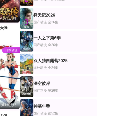
择天记2026
90集已完结
3
国产动漫
全26集
第六季
一人之下第6季
4
国产动漫
全26集
日本动漫
双人独自露营2025
5
海外动漫
全24集
深空彼岸
6
国产动漫
第26集
第1集完结
神墓年番
7
国产动漫
第52集
 OVA