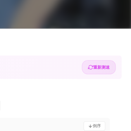
重新测速
倒序