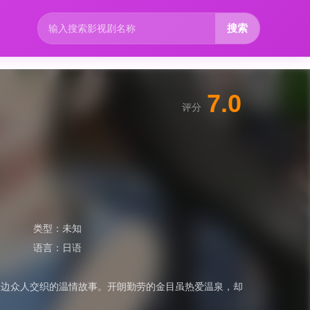
搜索
7.0
评分
类型：
未知
语言：
日语
身边众人交织的温情故事。开朗勤劳的金目虽热爱温泉，却