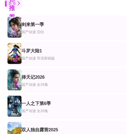
更多
推
荐
剑来第一季
第3集
第45集完结
连载中 连载到19集
1
漫
产动漫
国产动漫
完结
大主宰年番合集篇
万载魔君，一剑逆天命
三角洲：行动代号647
钢蛋,张翠,东风
斗罗大陆1
第16集
HD国语
第11集完结
2
漫
动漫
美动漫
国产动漫
导演剪辑版
平行天帝：系统启世
灵石觉醒
派大星秀第二季(英文版)
孑然,寒霜降,埃文
第1集完结
更新至07集
更新至第12集
择天记2026
漫
动漫
产动漫
3
Wanna-Be's OVA
全民转职：死灵法师，我即是天灾
星卡梦少女5奇迹绽放
国产动漫
全26集
原えりこ,高橋美紀,山田栄子
暂无
第03集已完结
第12集
第2集
一人之下第6季
漫
美动漫
4
喜羊羊与灰太狼之破界山海诀番外篇
欢迎光临流放者食堂
嘉米提-灵源战队​(英文版)
国产动漫
全26集
武内骏辅,橘茉莉花,铃代纱弓,伊濑茉莉也,松田飒水,铃木崚汰,安济知佳
第5集
第173集
已完结
漫
本动漫
双人独自露营2025
最强出涸皇子的暗跃帝位争夺最強出涸
太玄胎珠传
漫威未来复仇者第一季