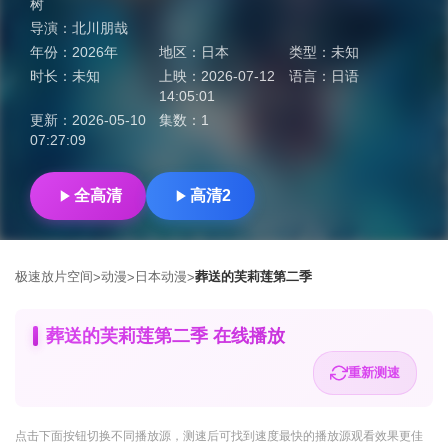
树
导演：
北川朋哉
年份：
2026年
地区：
日本
类型：
未知
时长：
未知
上映：
2026-07-12
语言：
日语
14:05:01
更新：
2026-05-10
集数：
1
07:27:09
全高清
高清2
极速放片空间
动漫
日本动漫
葬送的芙莉莲第二季
>
>
>
葬送的芙莉莲第二季 在线播放
重新测速
点击下面按钮
切换不同播放源
，测速后可找到速度最快的播放源观看效果更佳