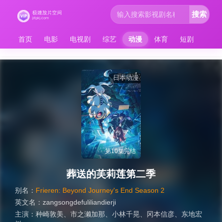
搜索
首页
电影
电视剧
综艺
动漫
体育
短剧
日本动漫
第10集完结
葬送的芙莉莲第二季
别名：
Frieren: Beyond Journey's End Season 2
英文名：
zangsongdefuliliandierji
主演：
种崎敦美
、
市之濑加那
、
小林千晃
、
冈本信彦
、
东地宏