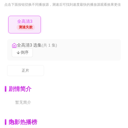
点击下面按钮
切换不同播放源
，测速后可找到速度最快的播放源观看效果更佳
全高清3
测速失败
全高清3 选集
(共 1 集)
倒序
正片
剧情简介
暂无简介
为
电影热播榜