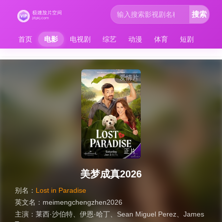
搜索
首页
电影
电视剧
综艺
动漫
体育
短剧
爱情片
正片
美梦成真2026
别名：
Lost in Paradise
英文名：
meimengchengzhen2026
主演：
莱西·沙伯特
、
伊恩·哈丁
、
Sean Miguel Perez
、
James