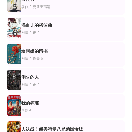
杀婴者
闪电侠4K
蒙上你的眼
5
知英,李起光,严泰雄
埃兹拉·米勒,本·阿弗莱克,迈克尔·基顿,萨莎·卡莱,迈克尔·珊农,玛丽维尔·贝尔杜
桑德拉·布洛克,崔凡特·罗兹,约翰·马尔科维奇,莎拉·保罗森,杰基·韦佛,罗莎·萨拉
动作片
更新至高清
混血儿的摇篮曲
6
剧情片
正片
给阿嬷的情书
7
剧情片
抢先版
消失的人
8
剧情片
正片
我的妈耶
9
喜剧片
大决战！超奥特曼八兄弟国语版