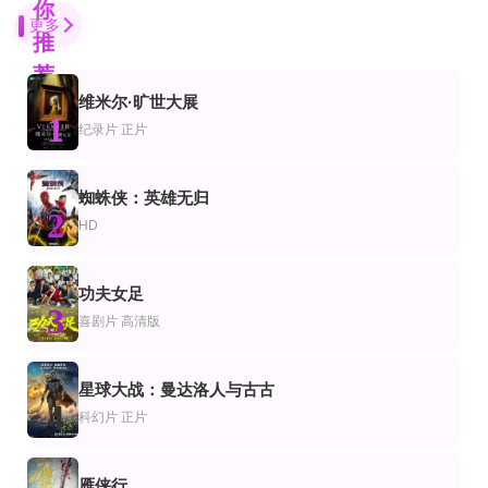
你
更多
推
荐
维米尔·旷世大展
更新至高清
1
片
情片
恐怖片
纪录片
正片
北斗神拳剧场版世纪末救世主传说
真心话大冒险2012
活尸归来1978
大塚周夫,古川登志夫,神谷明,山本百合子,内海贤二
苗圃,文章,黄维德
弗雷德里克·福瑞斯特,安德鲁·杜甘,约翰·P.瑞安,约翰·马利,凯瑟琳·劳埃德
HD中字
蜘蛛侠：英雄无归
片
情片
纪录片
2
棒球小厨师
哪吒之魔童降世
赫尔姆特·牛顿：坏的与美的
HD
罗丝·麦克莱弗,马克·泰勒,雷利·麦克伦登,奥兰多·布朗,泰勒·鲍尔
吕艳婷,囧森瑟夫,瀚墨,陈浩,绿绮,张珈铭,杨卫
凯瑟琳·德纳芙,克劳迪亚·席弗,赫尔穆特·牛顿,夏洛特·兰普林,伊莎贝拉·罗西里尼
正片
HD
功夫女足
片
剧片
纪录片
3
医疗内幕
蛇形刁手
挣扎：生命与失落的艺术
喜剧片
高清版
迈克尔·摩尔,Tucker Albrizzi,Tony Benn
成龙,袁小田,黄正利,石天,陈龙,赵志凌,徐虾
斯坦尼斯拉夫·苏卡斯基
HD中字
HD
片
情片
恐怖片
星球大战：曼达洛人与古古
功夫小兔侠
豹1963
退水之后
4
科幻片
正片
伯特·兰卡斯特,克劳迪娅·卡汀娜,阿兰·德龙,保罗·斯托帕
奥古斯汀·帕德拉,Damián Dreyzik,维多利亚·莫蕾特,维克托里奥·达历山德罗,保拉·布拉斯卡,Pau
更新中字
4K
4K
片
雁侠行