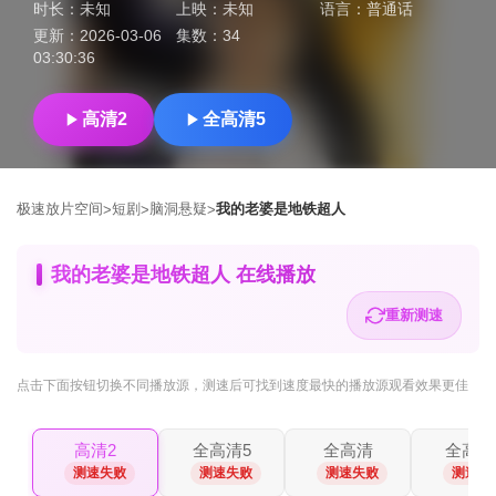
时长：
未知
上映：
未知
语言：
普通话
更新：
2026-03-06
集数：
34
03:30:36
高清2
全高清5
极速放片空间
短剧
脑洞悬疑
我的老婆是地铁超人
>
>
>
我的老婆是地铁超人 在线播放
重新测速
点击下面按钮
切换不同播放源
，测速后可找到速度最快的播放源观看效果更佳
高清2
全高清5
全高清
全高清
测速失败
测速失败
测速失败
测速失