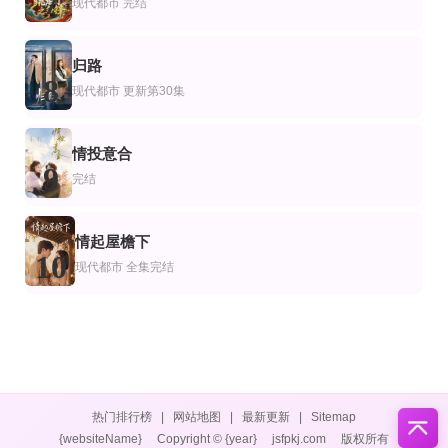
7
现代都市
完结
归路
8
现代都市
更新第30集
情投意合
9
完结
情起屋檐下
10
现代都市
全集完结
热门排行榜
|
网站地图
|
最新更新
|
Sitemap
{websiteName}
Copyright © {year}
jsfpkj.com
版权所有