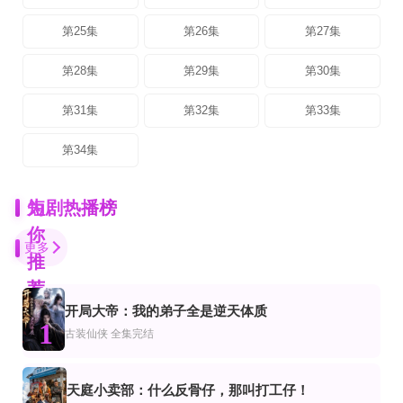
第25集
第26集
第27集
第28集
第29集
第30集
第31集
第32集
第33集
第34集
为
短剧热播榜
你
更多
推
荐
开局大帝：我的弟子全是逆天体质
完结
全集完结
完结
1
代都市
古装仙侠
全集完结
1927，三湾来信
瞎眼剑圣，无眼窥天第二季
房东步步紧逼，我退租你别哭
单思杰,朱小雪
全集完结
已完结
全80集
天庭小卖部：什么反骨仔，那叫打工仔！
都市
频恋爱