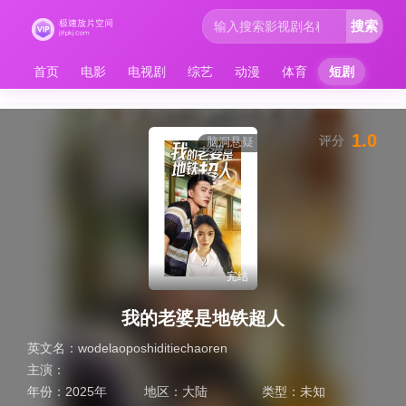
搜索
首页
电影
电视剧
综艺
动漫
体育
短剧
1.0
评分
脑洞悬疑
完结
我的老婆是地铁超人
英文名：
wodelaoposhiditiechaoren
主演：
年份：
2025年
地区：
大陆
类型：
未知