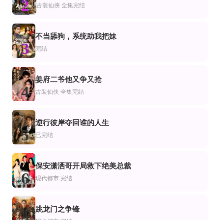
2
后悔了，可我是魔尊重生啊
重生归来我考上985
薄爷合约婚姻请注意
古装仙侠
全集完结
李书滔,谭笑
完结
完结
更新全集
不当舔狗，系统助我把妹
侠
恋爱
装仙侠
3
京城小福主，万物助我行
诱她陷落
怀胎六月，将军夫君的青梅引蛮族屠宫
完结
周士超＆朱家妮＆陆希娅＆欧元杰
完结
全集
全集完结
越
都市
姜府二爷他又争又抢
重生山野，我把山货卖爆了
玫瑰花的葬礼
我家少爷我罩着
4
古装仙侠
全集完结
杨馥羽＆邵郸倾＆江路祺
全集完结
全集完结
完结
侠
仙侠
代都市
逆行彼岸夺回谁的人生
东宫无归处，鞍上有良人
闯关游戏：弱者的逆袭
神瞳觉醒：卖药也能成大佬
5
王嘉皓＆方璇＆沧霆
已完结
保安潇洒哥开局救下绝美总裁
6
现代都市
完结
跳龙门之争锋