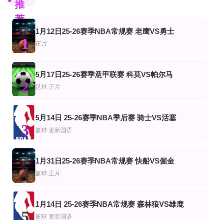
推
荐
1月12日25-26赛季NBA常规赛 老鹰VS勇士
正片
正片
HD
1
球
篮球
足球
正片
7月19日25-26赛季中乙联赛 江西庐山VS广东铭途
7月19日25-26赛季NBA夏季联赛 老鹰VS奇才
意甲联赛 佛罗伦萨VS威尼斯 20240826
更新至HD
更新至HD
正片
球
网球
篮球
5月17日25-26赛季意甲联赛 科莫VS帕尔马
中超联赛：武汉三镇VS深圳新鹏城20260718
WTA雅典站半决赛：陶森VS克雷吉茨科娃
7月18日25-26赛季桂BA 百色市VS挂林市
2
足球
正片
HD
正片
正片
球
足球
足球
12月3日 23-24赛季西甲第15轮 皇家马德里VS格拉纳达
7月18日25-26赛季中超联赛 大连英博海发VS山东泰山
7月20日25-26赛季世界杯决赛 西班牙VS阿根廷
5月14日 25-26赛季NBA季后赛 骑士VS活塞
正片
更新至HD
正片
3
球
网球
足球
篮球
更新国语
7月18日25-26赛季湖北省城市足球联赛 随州炎炎队VS荆门金龙泉队
WTA雅典站四分之一决赛： 克雷吉茨科娃VS郑钦文
7月19日25-26赛季齐鲁超赛 淄博齐稷锐思达VS菏泽队
更新至HD
HD
HD
克
足球
篮球
1月31日25-26赛季NBA常规赛 快船VS倔金
斯诺克英国Qschool职业选拔赛决胜轮：亚伦·博多尔VS斯图尔特·卡
德甲联赛 海登海姆VS科隆 20240518
7月20日 2026NBA夏季联赛 勇士VS灰熊
4
篮球
正片
1月14日 25-26赛季NBA常规赛 森林狼VS雄鹿
5
篮球
更新国语