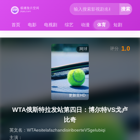
搜索
首页
电影
电视剧
综艺
动漫
体育
短剧
1.0
评分
网球
更新至HD
WTA俄斯特拉发站第四日：博尔特VS戈卢
比奇
英文名：
WTAesitelafazhandisiriboerteVSgelubiqi
主演：