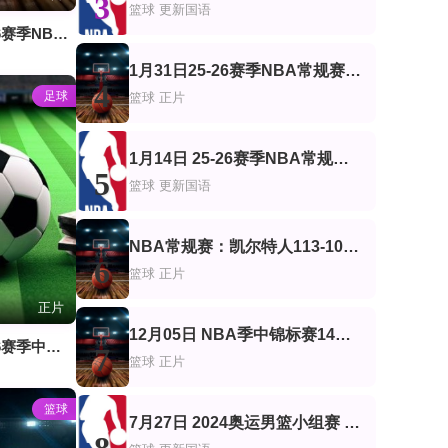
3
篮球
更新国语
7月27日25-26赛季NBA经典赛事 快船VS独行侠
1月31日25-26赛季NBA常规赛 快船VS倔金
4
足球
篮球
正片
1月14日 25-26赛季NBA常规赛 森林狼VS雄鹿
5
篮球
更新国语
NBA常规赛：凯尔特人113-107雄鹿
6
篮球
正片
正片
12月05日 NBA季中锦标赛14决赛 鹈鹕vs国王
7月25日25-26赛季中甲联赛 佛山南狮VS无锡吴钩
7
篮球
正片
篮球
7月27日 2024奥运男篮小组赛 澳大利亚VS西班牙