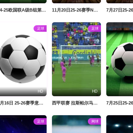
24-25欧国联A级B组第6轮 以色列vs比利时
11月20日25-26赛季NBA常规赛 魔术VS勇士
足球
足球
HD
HD
1月16日 25-26赛季意甲第16轮 科莫VSAC米兰
西甲联赛 拉斯帕尔马斯VS吉罗纳 20241027
足球
网球