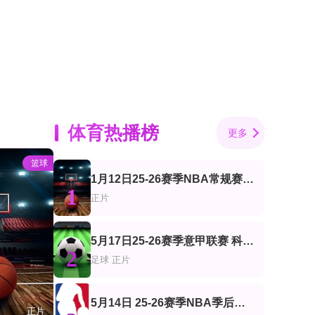
体育热播榜
更多
篮球
1月12日25-26赛季NBA常规赛 老鹰VS勇士
1
正片
5月17日25-26赛季意甲联赛 科莫VS帕尔马
2
足球
正片
5月14日 25-26赛季NBA季后赛 骑士VS活塞
正片