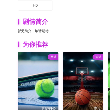
HD
剧情简介
暂无简介，敬请期待
为你推荐
网球
篮球
更新至HD
正片