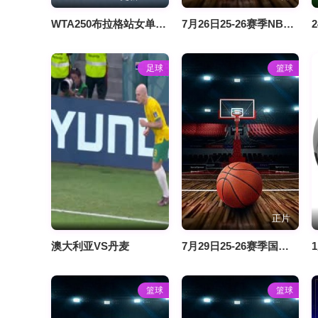
WTA250布拉格站女单四分之一决赛：塔拉鲁迪VS斯尼古尔
7月26日25-26赛季NBA经典赛事 勇士VS马刺
足球
篮球
正片
澳大利亚VS丹麦
7月29日25-26赛季国青男篮热身赛 中国U18男篮VS韩国东国大学
篮球
篮球