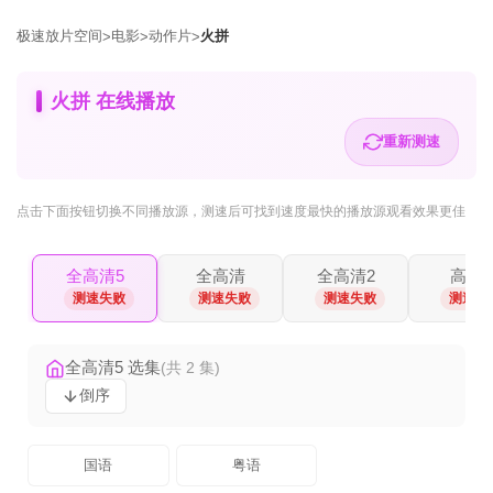
极速放片空间
电影
动作片
火拼
>
>
>
火拼 在线播放
重新测速
点击下面按钮
切换不同播放源
，测速后可找到速度最快的播放源观看效果更佳
全高清5
全高清
全高清2
高清2
测速失败
测速失败
测速失败
测速失
全高清5 选集
(共 2 集)
倒序
国语
粤语