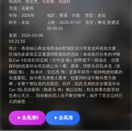
陈国邦
、
张文杰
、
马思惠
、
沈震轩
导演：
吴家伟
年份：
2026年
地区：
香港
、
大陆
类型：
未知
时长：
未知
上映：
2026-07-07
语言：
粤语,普通话
05:05:01
更新：
2026-03-06
03:21:55
简介：
香港核心商业地带油尖旺地区近日突发连环抢劫大案，
区域内多家珠宝店遭遇悍匪团伙的洗劫！奉命执行任务的冲锋
队Car 3在组长郑志斌（方中信 饰）的带领下一路追击，但查
探到的线索却令郑志斌心头一紧。原来，悍匪头目阮卓龙（张
继聪 饰）、阮卓武（安志杰 饰）是多年前另一桩持枪抢劫案的
在逃要犯。如今两兄弟卷土重来，犯案同时还不断向警方挑
衅，令整个警队焦灼且困惑。此外，阮氏兄弟的步步紧逼亦令
Car 3队员张家和（陈家乐 饰）难以自制，郑志斌看在眼里却
也有心无力…..宿命般的四人在不断交锋中，揭开了背后尘封已
久的秘密……
全高清5
全高清