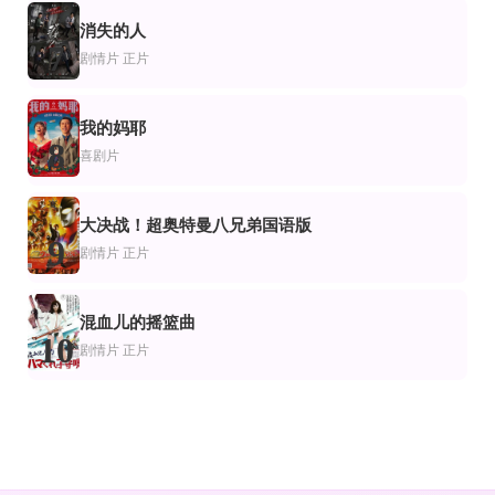
消失的人
7
剧情片
正片
我的妈耶
8
喜剧片
大决战！超奥特曼八兄弟国语版
9
剧情片
正片
混血儿的摇篮曲
10
剧情片
正片