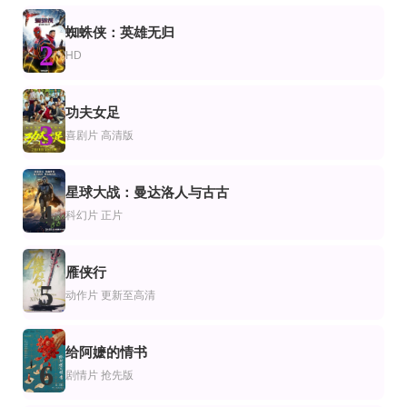
Noah Kaye Bentley,Brennley Brown,扎克·卡利森,尼古拉斯·坎图,Skai Jack
Rukmini,Vasanth,Vikranth,维德尤特·贾姆瓦尔,Shabeer,Kallarakkal,Biju,Menon
祖峰,秦海璐,周政杰,冯雷,邵兵,何熙维,衣云鹤
HD
HD
蜘蛛侠：英雄无归
片
作片
科幻片
2
金装鬼打鬼
入主客房
HD
年度最佳学生2012
林正英,楼南光,陈颖芝,陈会毅,金少龙,金十二,谢伟杰,何沛东
圭多·卡普里诺,卡米拉·菲利皮,爱德华多·佩谢,Romeo Pellegrini
里希·卡普尔,瓦伦·达万
正片
第5集完结
HD国语
功夫女足
片
录片
爱情片
3
无垢的证人
与谭弗朗斯一起回家
雁鸣湖之恋
喜剧片
高清版
唐泽寿明,当真亚美
田振崴,爱新觉罗·启星
HD高清
HD中字
星球大战：曼达洛人与古古
片
恐怖片
4
构想完美
三笑
天主之岛
科幻片
正片
梅格·吉普森,约翰·罗斯曼,詹妮弗·安妮斯顿,奥林匹娅·杜卡基斯,杰·摩尔,凯文·贝肯
凌波,李菁,井淼,魏平澳,陈燕燕
尼亚·佩雷斯,Dean,Kostlich,Patrick,Wade
正片
HD
HD
片
录片
喜剧片
雁侠行
熊山冒险
机关枪凯利的粉色人生
后来发生了什么
5
动作片
更新至高清
Anna,Chlumsky,Christina,Ricci
机关枪凯利
梅格·瑞恩,大卫·杜楚尼,哈尔·利格特
给阿嬷的情书
6
剧情片
抢先版