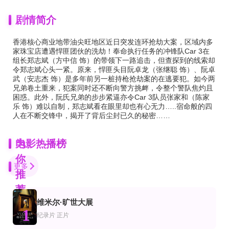
剧情简介
香港核心商业地带油尖旺地区近日突发连环抢劫大案，区域内多
家珠宝店遭遇悍匪团伙的洗劫！奉命执行任务的冲锋队Car 3在
组长郑志斌（方中信 饰）的带领下一路追击，但查探到的线索却
令郑志斌心头一紧。原来，悍匪头目阮卓龙（张继聪 饰）、阮卓
武（安志杰 饰）是多年前另一桩持枪抢劫案的在逃要犯。如今两
兄弟卷土重来，犯案同时还不断向警方挑衅，令整个警队焦灼且
困惑。此外，阮氏兄弟的步步紧逼亦令Car 3队员张家和（陈家
乐 饰）难以自制，郑志斌看在眼里却也有心无力…..宿命般的四
人在不断交锋中，揭开了背后尘封已久的秘密……
为
电影热播榜
你
更多
推
荐
维米尔·旷世大展
HD
更新HD
更新HD
1
影
作片
剧情片
纪录片
正片
龙族：救援骑士迷曲龙的秘密
停火2025
老枪2025