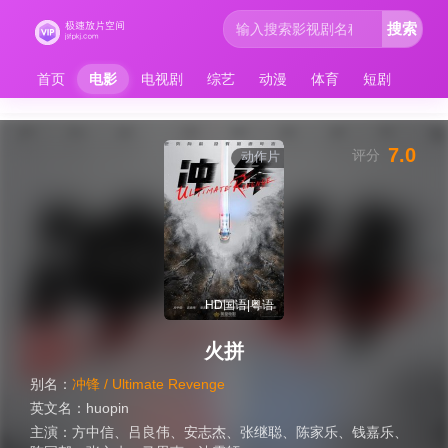
搜索
首页
电影
电视剧
综艺
动漫
体育
短剧
7.0
评分
动作片
HD国语|粤语
火拼
别名：
冲锋 / Ultimate Revenge
英文名：
huopin
主演：
方中信
、
吕良伟
、
安志杰
、
张继聪
、
陈家乐
、
钱嘉乐
、