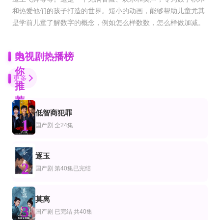
和热爱他们的孩子打造的世界。短小的动画，能够帮助儿童尤其
是学前儿童了解数字的概念，例如怎么样数数，怎么样做加减。
为
电视剧热播榜
你
更多
推
荐
低智商犯罪
全集
全集
全24集
1
剧
产剧
国产剧
国产剧
全24集
含辛十八载，我的婆家全是假的
重生七零，守护我的小心肝妻子
了不起的女侠
张耀尹＆伍京隽
翟兆星＆宋宇欣
王泽轩,王路晴,蔡正杰,董星辰,孙彩纶
完结
全集
全集
逐玉
剧
产剧
国产剧
2
07届第一季
异世界生存指南
我在九零年代开启修仙人生
国产剧
第40集已完结
艾米莉·布朗宁,Megan Smart,凯特琳·斯塔西,Claire Lovering,Emma Horn,Steph Tisd
韩旭＆吕杺瑶＆魏尊＆夏清＆金林
宋骏＆吕怡萱
第1集
已完结 共6集
已完结 共20集
莫离
剧
外剧
韩国剧
3
指尖浪漫第二季
骗徒
花郎2016
国产剧
已完结 共40集
查亚帕克·敦普雷永,皮德·蒙塔布姆·苏蒙瓦朗库尔,玛西敦·皮木颂克朗,莱昂·布罗科
克莱斯托·赖特宁,卡拉尼奎波,安娜·兰贝
高雅拉,朴叙俊,金智秀,朴炯植,崔珉豪