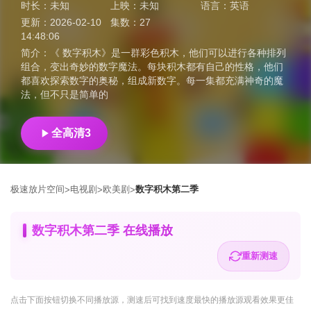
时长：
未知
上映：
未知
语言：
英语
更新：
2026-02-10
集数：
27
14:48:06
简介：
《 数字积木》是一群彩色积木，他们可以进行各种排列
组合，变出奇妙的数字魔法。每块积木都有自己的性格，他们
都喜欢探索数字的奥秘，组成新数字。每一集都充满神奇的魔
法，但不只是简单的
全高清3
极速放片空间
电视剧
欧美剧
数字积木第二季
>
>
>
数字积木第二季 在线播放
重新测速
点击下面按钮
切换不同播放源
，测速后可找到速度最快的播放源观看效果更佳