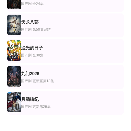
6
国产剧
全24集
天龙八部
7
国产剧
第50集完结
追光的日子
8
国产剧
全30集
九门2026
9
国产剧
更新至第18集
月鳞绮纪
10
国产剧
更新第29集