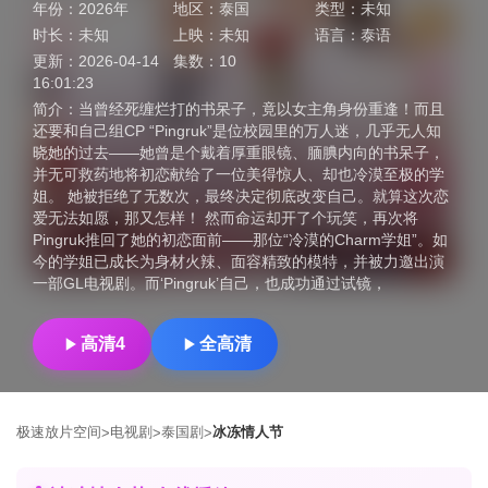
年份：
2026年
地区：
泰国
类型：
未知
时长：
未知
上映：
未知
语言：
泰语
更新：
2026-04-14
集数：
10
16:01:23
简介：
当曾经死缠烂打的书呆子，竟以女主角身份重逢！而且
还要和自己组CP “Pingruk”是位校园里的万人迷，几乎无人知
晓她的过去——她曾是个戴着厚重眼镜、腼腆内向的书呆子，
并无可救药地将初恋献给了一位美得惊人、却也冷漠至极的学
姐。 她被拒绝了无数次，最终决定彻底改变自己。就算这次恋
爱无法如愿，那又怎样！ 然而命运却开了个玩笑，再次将
Pingruk推回了她的初恋面前——那位“冷漠的Charm学姐”。如
今的学姐已成长为身材火辣、面容精致的模特，并被力邀出演
一部GL电视剧。而‘Pingruk’自己，也成功通过试镜，
高清4
全高清
极速放片空间
电视剧
泰国剧
冰冻情人节
>
>
>