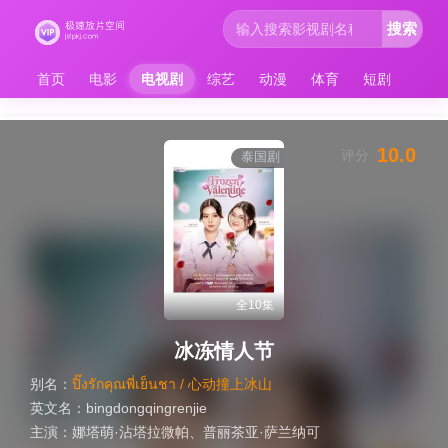
搜索
首页
电影
电视剧
综艺
动漫
体育
短剧
10.0
评分
泰国剧
全10集
冰冻情人节
别名：
ปิ๊งรักคุณพี่เย็นชา / 心动撞上冰山
英文名：
bingdongqingrenjie
主演：
娜塔萌·沾塔拉微帕
、
普丽茶亚·萨兰纳可