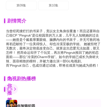
第09集
第10集
剧情简介
当曾经死缠烂打的书呆子，竟以女主角身份重逢！而且还要和自
己组CP “Pingruk”是位校园里的万人迷，几乎无人知晓她的过去
——她曾是个戴着厚重眼镜、腼腆内向的书呆子，并无可救药地
将初恋献给了一位美得惊人、却也冷漠至极的学姐。 她被拒绝了
无数次，最终决定彻底改变自己。就算这次恋爱无法如愿，那又
怎样！ 然而命运却开了个玩笑，再次将Pingruk推回了她的初恋
面前——那位“冷漠的Charm学姐”。如今的学姐已成长为身材火
辣、面容精致的模特，并被力邀出演一部GL电视剧。
而‘Pingruk’自己，也成功通过试镜，即将在戏里与她成为搭档！
为
电视剧热播榜
你
更多
推
荐
低智商犯罪
第12集完结
已完结
全集