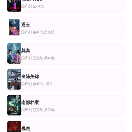
1
剧
产剧
国产剧
国产剧
全24集
爱情二三事第二季
凤在江湖
差班
吉莉安·雅各布斯,保罗·鲁斯特
赵鸿飞,戴娇倩,曹颖
王关彭＆张潇予
第61集完结
完结
更新至02集
逐玉
剧
国剧
日本剧
2
天师钟馗台版
恋爱的季节(2022)
别班第2季
国产剧
第40集已完结
金超群,范鸿轩,杨丽菁,林心如,孙兴,王思懿,贾静雯,岳翎,邱心志,翁虹,恬妞
徐智勋,苏珠妍,金旻奎,姜惠元,尹贤秀,吴裕珍
堺雅人,阿部宽,二阶堂富美,二宫和也,松坂桃李,林遣都,龙星凉,小日向文世
已完结 共45集
全集
更新至第20集
莫离
剧
产剧
香港剧
3
回家的路有多远2017
她在楼道里啃馒头，我不忍了
飞短留长父子兵粤语
国产剧
已完结 共40集
王少雍,孙涛,闫学晶,王颢桦
姚睿＆李子锋
郑嘉颖,陈松伶,黎耀祥,刘丹
已完结
已完结 共12集
全集
剧
本剧
国产剧
良陈美锦
幻海奇情粤语第二部
同一屋檐下第一季
美女老婆别怕，你老公是无敌天师
4
国产剧
全40集+番外
周润发,刘嘉玲,吴孟达,汤镇业,吕良伟,刘江,叶德娴 Deannie Yip
福山雅治,江口洋介,石田壹成
王家霖＆张亚迪
全集
全集
第6集完结
剧
产剧
韩国剧
南部档案
王妃她从妖界来
前女友求接盘，我反手闪婚女神
配对游戏
5
常喆宽＆阿依夏
高鸿垲＆王佳琪
吴振硕,???,李泰亨
国产剧
已完结 共33集
翘楚