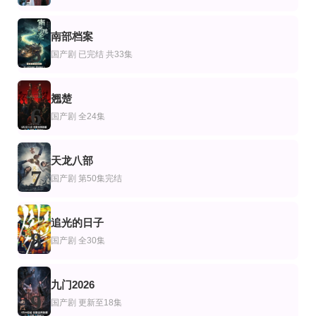
王奕然＆王燕飞
陈贤宇＆杨嘉佳
董劭辉＆张艺霖
已完结 共2集
完结
已完结
剧
产剧
国产剧
南部档案
十字水·一条溪流的朋友圈
风与星光是归途
主妇的觉醒
5
国产剧
已完结 共33集
钱喻
王钧浩,余逸蕾,吉禹梦,董星岩,佟小虎,赵婉鹭山,丁洋,潘元甲
白旭含,潘小雪,樊驿宁
翘楚
6
国产剧
全24集
天龙八部
7
国产剧
第50集完结
追光的日子
8
国产剧
全30集
九门2026
9
国产剧
更新至18集