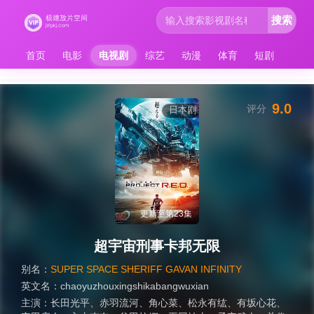
搜索
首页
电影
电视剧
综艺
动漫
体育
短剧
9.0
评分
日本剧
更新至第23集
超宇宙刑事卡邦无限
别名：
SUPER SPACE SHERIFF GAVAN INFINITY
英文名：
chaoyuzhouxingshikabangwuxian
主演：
长田光平
、
赤羽流河
、
角心菜
、
松永有纮
、
有坂心花
、