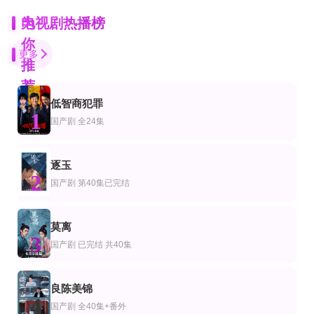
为
电视剧热播榜
你
更多
推
荐
低智商犯罪
更新第12集
全集
全集
1
剧
产剧
国产剧
国产剧
全24集
即使成为大人
父母不是吸血包
余生尽予她
山本美月,栗山千明,滨正悟,麻生祐未
叶红＆曹轩荣
周妍坤＆黑西
更新至03集
逐玉
连载中 连载到4集
已完结 共8集
剧
本剧
欧美剧
2
未婚欺诈我所不知他的真面目
国产剧
第40集已完结
Crossroad救命救急的约定
草原上的小木屋2026
北乃绮,藤原树
今田美樱,矶村勇斗,宽一郎,泉泽祐希
卢克·布雷西,瑞安·罗宾斯,克罗斯比·菲茨杰拉德,斯凯沃克·休斯,艾丽丝·哈尔西
已完结
完结
已完结 共24集
莫离
剧
产剧
欧美剧
3
绝叫
普法栏目剧
陆军野战医院第一季
国产剧
已完结 共40集
尾野真千子,安田显,小西真奈美,片桐仁,前川泰之,小柳友,郭智博,滨津隆之,奥贯薫,
屠化,王筱磊
阿伦·阿尔达,杰米·法尔,洛丽泰·斯威
全集
全集
全集
良陈美锦
剧
产剧
国产剧
4
心有葵花向日倾
你们一群练武的，非惹我一个修仙的
一觉醒来就成了千古一帝
国产剧
全40集+番外