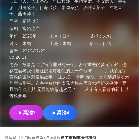
安田启人
、
入山杏奈
、
谷田拉娜
、
平冈祐太
、
子安武人
、
关俊
彦
、
川澄绫子
、
伊藤茂骑
、
米岡孝弘
、
酒井菜菜子
、
神尾直
子
、
藤田洋平
导演：
福泽博文
编剧：
富冈淳广
年份：
2026年
地区：
日本
类型：
未知
时长：
未知
上映：
未知
语言：
日语
更新：
2026-07-20
08:26:11
简介：
故事是〈宇宙并非只有一个。多个重叠的多元宇宙，也
存在着与我们居住的地球相似的另一个地球――。〉以多元宇
宙论的世界观发展故事。 主人公「卡邦·无限」是能够超越次元
的宇宙刑事。在各种各样的次元为舞台里会怎样解决事件？而
且为什么卡邦·无限能够超越次元？……从未有人看过的新卡邦
传说开幕！
高清2
高清4
极速放片空间
电视剧
日本剧
超宇宙刑事卡邦无限
>
>
>