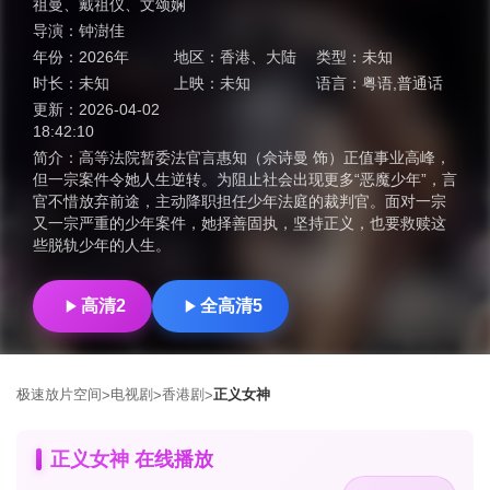
祖曼
、
戴祖仪
、
文颂娴
导演：
钟澍佳
年份：
2026年
地区：
香港
、
大陆
类型：
未知
时长：
未知
上映：
未知
语言：
粤语,普通话
更新：
2026-04-02
18:42:10
简介：
高等法院暂委法官言惠知（佘诗曼 饰）正值事业高峰，
但一宗案件令她人生逆转。为阻止社会出现更多“恶魔少年”，言
官不惜放弃前途，主动降职担任少年法庭的裁判官。面对一宗
又一宗严重的少年案件，她择善固执，坚持正义，也要救赎这
些脱轨少年的人生。
高清2
全高清5
极速放片空间
电视剧
香港剧
正义女神
>
>
>
正义女神 在线播放