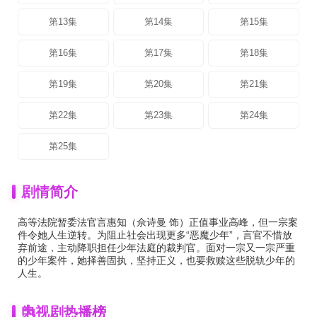
第13集
第14集
第15集
第16集
第17集
第18集
第19集
第20集
第21集
第22集
第23集
第24集
第25集
剧情简介
高等法院暂委法官言惠知（佘诗曼 饰）正值事业高峰，但一宗案
件令她人生逆转。为阻止社会出现更多“恶魔少年”，言官不惜放
弃前途，主动降职担任少年法庭的裁判官。面对一宗又一宗严重
的少年案件，她择善固执，坚持正义，也要救赎这些脱轨少年的
人生。
为
电视剧热播榜