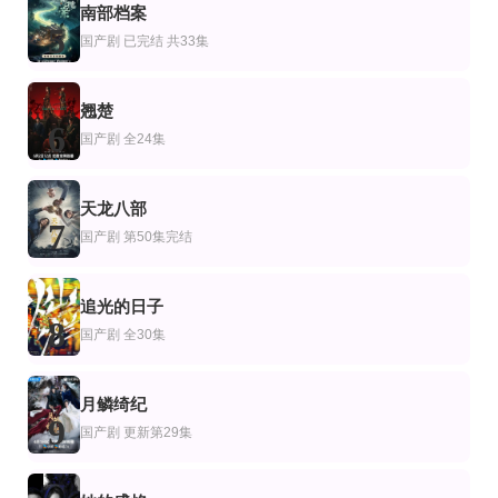
剧
国剧
台湾剧
南部档案
侯门弃子
校园恋爱警报
天道2023
5
国产剧
已完结 共33集
都钊＆周青玦＆江路祺
Yujeen Aeiyapol Lekpittaya,Yugene Yannawat Intarapaen,彭佩奇·班亚库
谢承均,罗彩渝,王湘琪,慧瑜,郑悦心
翘楚
6
国产剧
全24集
天龙八部
7
国产剧
第50集完结
追光的日子
8
国产剧
全30集
月鳞绮纪
9
国产剧
更新第29集