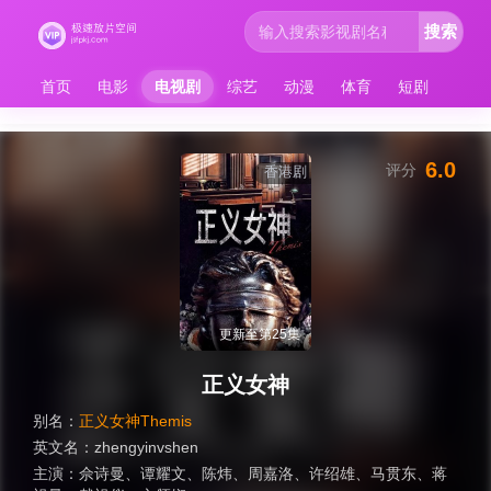
搜索
首页
电影
电视剧
综艺
动漫
体育
短剧
6.0
评分
香港剧
更新至第25集
正义女神
别名：
正义女神Themis
英文名：
zhengyinvshen
主演：
佘诗曼
、
谭耀文
、
陈炜
、
周嘉洛
、
许绍雄
、
马贯东
、
蒋