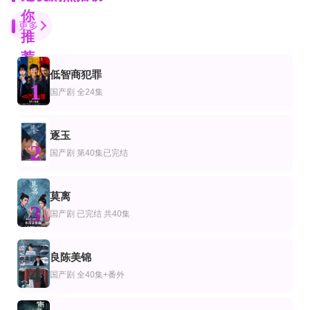
你
更多
推
荐
低智商犯罪
更新至第03集
已完结 共5期
更新至第34集
1
剧
产剧
国产剧
国产剧
全24集
卡普卡普
紫荆花开
欢迎光临
田中雅功,高田彪我,小手伸也,真矢美纪,山中聪,近藤芳正,宍户美和公,山崎树范,松尾
玛格丽特·撒切尔,苏扬,张明敏,哈维尔·佩雷斯·德奎利亚尔,查尔斯王子,吉米·卡特,
黄轩,白百何,朱雨辰,白宇帆,丁嘉丽,杨昆,柴碧云,薛昊婧,岳旸,杨烁,张佳宁,毕彦君
更新至02集
已完结
逐玉
连载中 连载到1集
剧
产剧
日本剧
2
我们的排练
公民良心
国产剧
第40集已完结
大追踪警视厅SSBC强行犯系 第二季
梁洪硕,박성현
奚美娟,杜志国,王新军,刘孜
相叶雅纪,大森南朋,松下奈绪
全集
全集
已完结
莫离
剧
产剧
国产剧
3
跳龙门之争锋
真千金回归后，他们赶走了我这个真财神
公子，我娶定你了2
国产剧
已完结 共40集
李浠雯&张屹杨
曹渊＆刘姝妤
鹤男,邱士纶,文渊,尚璇,周柏煊,钱宇,郑楠汐
已完结 共16集
全集
第1集
良陈美锦
剧
产剧
日本剧
4
胜利即是正义韩版
我有仙田千倍速，谁说老娘不是仙
你的天空～晴转恋
国产剧
全40集+番外
李顺载,明桂南,徐恩秀,尹博,周锡泰
曲笑孝＆罗予南＆江路祺＆傅思童
福田步汰,相原一心,柊太朗,中林登生,中山敬悟,朴暋硕,谷口太一
全集
更新至02集
完结