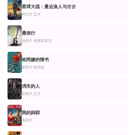
片
情片
剧情片
星球大战：曼达洛人与古古
动物保卫战
奇怪的零食店钱天堂
绿苑春浓
5
BobbiMaxwell,小比尔·奥伯斯特,KjSchrock
罗美兰,李来
罗伯特·米彻姆,黛博拉·蔻儿,加里·格兰特,简·西蒙斯,莫瑞·沃森
科幻片
正片
雁侠行
6
动作片
更新至高清
给阿嬷的情书
7
剧情片
抢先版
消失的人
8
剧情片
正片
我的妈耶
9
喜剧片