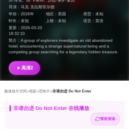
尔·库克
、
凯·卡斯特
、
沙恩·保罗·麦吉
导演：
马克·克拉斯菲尔德
年份：
2026年
地区：
美国
类型：
未知
时长：
未知
上映：
未知
语言：
英语
更新：
2026-03-20
18:32:10
简介：
A group of explorers investigate an old abandoned
hotel, encountering a strange supernatural being and a
competing group searching for a legendary hidden treasure.
高清2
极速放片空间
电影
恐怖片
非请勿进 Do Not Enter
>
>
>
非请勿进 Do Not Enter 在线播放
重新测速