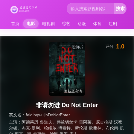
搜索
首页
电影
电视剧
综艺
动漫
体育
短剧
1.0
评分
恐怖片
更新至高清
非请勿进 Do Not Enter
英文名：
feiqingwujinDoNotEnter
主演：
阿德莱恩·鲁道夫
、
弗兰切丝卡·雷阿莱
、
尼古拉斯·汉密
尔顿
、
杰克·曼利
、
哈维尔·博泰特
、
劳伦斯·欧弗林
、
布伦南·凯