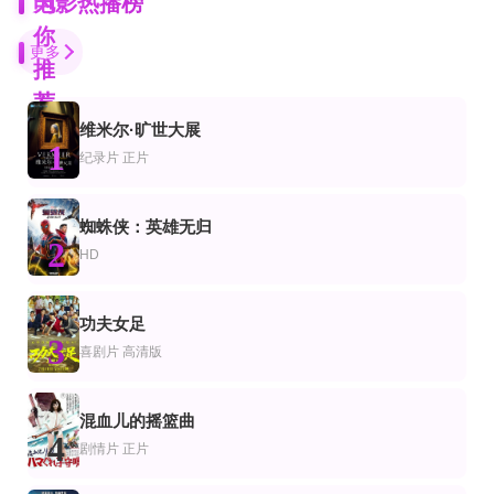
为
电影热播榜
你
更多
推
荐
维米尔·旷世大展
正片
HD
HD
1
片
情片
剧情片
纪录片
正片
错过了，遗憾吗？
小镇幽浮
金环蚀国语
庄达菲,王安宇,白客,敖子逸,赵佳丽,周澄奥,陈昊宇,黄子琪,吴汉坤,孙嘉灵,泰乐
本·金斯利,杰德·奎翁,哈里特·桑塞姆·哈里斯,简·库丁,佐伊·温特斯,安娜·乔治,唐纳
仲代达矢,三国连太郎,宇野重吉,神田隆,加藤嘉,北村和夫,久米明,京町子,神山繁,
HD中字
HD国语
HD中字
蜘蛛侠：英雄无归
片
争片
喜剧片
2
火星大接触
双枪红娘子
牧师的结局
HD
亨特·卡森,凯伦·布莱克,蒂姆斯·伯特姆斯,路易丝·弗莱彻
陈之辉,李为民,王岗岗,谢宁,王程,王品一,文祈,刘姝彤,魏兆雄,邱晨阳
伏拉基米尔·布劳德斯基,扬·利比切克,亚娜·布赖霍娃,Zdena,Skvorecka,Josefa,Pechlatová,H
HD
正片
正片
功夫女足
片
漫电影
情片
3
反收数特遣队粤语
最后孤屋
魔岛迷踪
喜剧片
高清版
李修贤,Brian Ireland,许绍雄,林雪,冯克安
格蕾塔·李,瓦格纳·马拉,西德·爱德华兹,刘易斯·古迪,奥黛丽·安德森,南希·鲍德温,陶妮
ElenaAnaya,MarSodupe,BeaSegura,HugoArbues
HD中字
正片
片
情片
剧情片
混血儿的摇篮曲
古畑任三郎凶手是大使阁下
子弹、獠牙和8点的晚餐
他来自东德
4
剧情片
正片
田村正和,松本白鹦,及川光博,木村多江,八岛智人,津川雅彦
加勒特·施魏格豪瑟,布莱恩·帕特里克·巴特勒,伊娃·罗卡
Martin Sheen,Brigitte Fossey,Sam Neill
正片
正片
正片