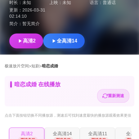
时长：
未知
上映：
未知
语言：
普通话
更新：
2026-03-31
02:14:10
简介：
暂无简介
高清2
全高清14
极速放片空间
短剧
暗恋成婚
>
>
暗恋成婚 在线播放
重新测速
点击下面按钮
切换不同播放源
，测速后可找到速度最快的播放源观看效果更佳
高清2
全高清14
全高清11
全高