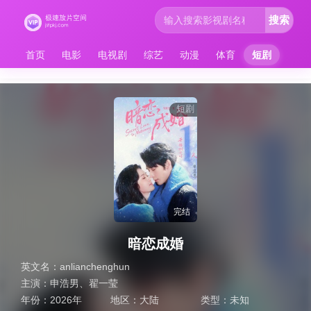
搜索
首页
电影
电视剧
综艺
动漫
体育
短剧
短剧
完结
暗恋成婚
英文名：
anlianchenghun
主演：
申浩男
、
翟一莹
年份：
2026年
地区：
大陆
类型：
未知