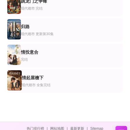
跳龙门之争锋
7
现代都市
完结
归路
8
现代都市
更新第30集
情投意合
9
完结
情起屋檐下
10
现代都市
全集完结
热门排行榜
|
网站地图
|
最新更新
|
Sitemap