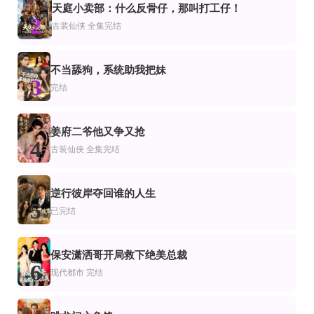
完结
全集完结
完结
天庭小卖部：什么反骨仔，那叫打工仔！
市
都市
频恋爱
2
过年不回家，我和校花赚翻天
沈太太不哭不闹，一手掀了婚桌
爱在谎言里开花
古装仙侠
全集完结
关钰莹＆刘瀚阳
完结
全集完结
全集完结
不当舔狗，系统助我把妹
都市
装仙侠
3
从零开始，我在莞城站稳了
图棍不可妄动
我听心声闯后宫
完结
李星辰,尹喜善
完结
正片
全集完结
市
代都市
姜府二爷他又争又抢
小小会所按摩师，专业鉴宝捡大漏
山河为聘，言灵为媒
坠海失忆后与宿敌相恋
4
古装仙侠
全集完结
胡文飞＆朱梦茹＆卢晟
全集
全集完结
已完结
越
都市
逆行彼岸夺回谁的人生
穿成假千金后我靠卖柠檬水风靡全国
全村笑我修猪圈，暴雪来临我当家
布衣下山，一言断定天下事
5
已完结
保安潇洒哥开局救下绝美总裁
6
现代都市
完结