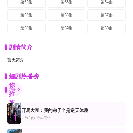
第52集
第53集
第54集
第55集
第56集
第57集
第58集
第59集
第60集
剧情简介
暂无简介
为
短剧热播榜
你
更多
推
荐
开局大帝：我的弟子全是逆天体质
全100集
全集
完结
1
爱
悬疑
代都市
古装仙侠
全集完结
秦爷的小骄纵
玄门归女破家沉冤
红毯上的玩笑
黄婧童＆肖尧