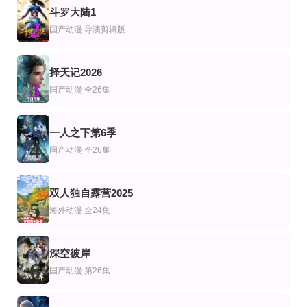
斗罗大陆1
已完结
更新至第09集
连载中 连载到6集
2
漫
动漫
本动漫
国产动漫
导演剪辑版
看脸时代
玄幻：我！天命大反派
班格梦想！梦·三田
沈圭赫,韩信,柳承坤,黄长荣,Jae-heon,Jeong,Ryu,Seung-gone,Shim,Kyu-hyuk,Nam
依晨,Lucky哆,完犊子跳,洁尘,蓝九,MBF_阿文,天使唱唱,莱恩,容止,苏又,喃潮,郁
仲町阿拉蕾,宫永野乃花,峰月律,藤都子,千石由乃
择天记2026
第17集
更新至09集
第60集完结
3
漫
动漫
国产动漫
全26集
恋爱脑散退本宫要掌权
云月大陆
魔物娘的同居日常小剧场
第48集
连载中 连载到3集
更新至06集
漫
一人之下第6季
少年踏风起
斗球女弹子
太古神尊
4
国产动漫
全26集
筱原侑,关根明良,前田佳织里,大地叶,中山真奈花
第90集已完结
第20集完结
连载中 连载到4集
漫
美动漫
双人独自露营2025
万妖图录传第六季
探险活宝：支线任务
遭到流放的转生重骑士凭借游戏知识大开无双
5
萨沙·奈特,约翰·迪·马吉欧,汤姆·肯尼,海登·瓦尔希,奥利维亚·奥尔森,杨泫贞
海外动漫
全24集
阿部菜摘子,若山诗音,大冢刚央
深空彼岸
6
国产动漫
第26集