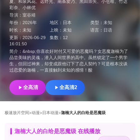
夏
、
和泉风花
、
远野光
、
南条爱乃
、
黑田崇矢
、
小仓唯
、
竹达
彩奈
、
小林优
导演：
室谷靖
年份：
2026年
地区：
日本
类型：
未知
时长：
未知
上映：
未知
语言：
日语
更新：
2026-06-29
集数：
12
16:01:50
简介：
&nbsp;你喜欢好对付又可爱的恶魔吗？女恶魔迦楠为了
品尝美味的灵魂，潜入人间世界的高中。虽然锁定了一个男学
生，但回过神来，却变成跟他订下了恋人契约？可是根本没谈
过恋爱的迦楠，一直接触到未知的感情！酸
全高清
全高清2
极速放片空间
动漫
日本动漫
迦楠大人的白给是恶魔级
>
>
>
迦楠大人的白给是恶魔级 在线播放