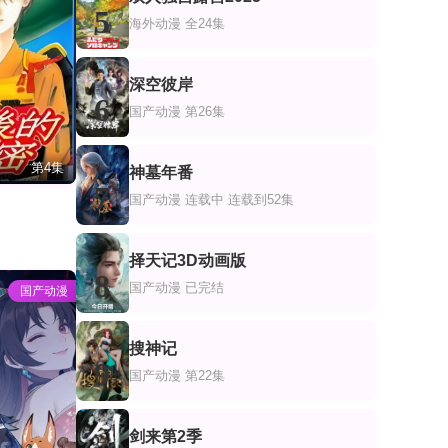
5
海外动漫
全24集
深空彼岸
6
国产动漫
第26集
第4集
神墓年番
7
国产动漫
连载中 连载到52集
择天记3D动画版
8
国产动漫
已完结
国产动漫
搜神记
9
国产动漫
第22集
剑来第2季