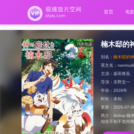
首页
电
楠木邸的
日本动漫
别名：
楠木邸的神明庭院
英文名：
nanmudi
主演：
坂田将吾
导演：
关野圭一
年份：
2026年
时长：
未知
更新：
2026-07-0
简介：
&nbsp
却在不知不觉间将