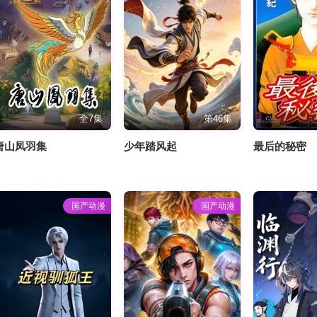
全7集
第46集
唐山凤羽集
少年踏风起
最后的秘密
国产动漫
国产动漫