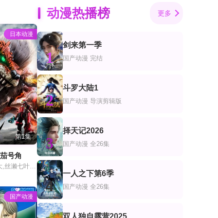
动漫热播榜
更多
日本动漫
剑来第一季
1
国产动漫
完结
斗罗大陆1
2
国产动漫
导演剪辑版
择天记2026
第1集
3
国产动漫
全26集
米茄号角
楢原圣,国上将大,丝濑七叶,田鹤翔吾,小西咏斗,光宗薰,桜庭大翔,三浦舞华,加藤清史郎,长田光平,潘惠美
一人之下第6季
4
国产动漫
全26集
国产动漫
双人独自露营2025