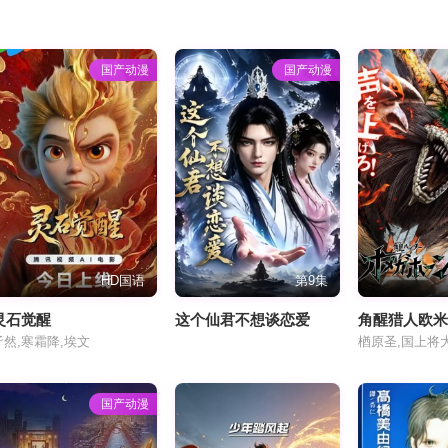
国产动漫
国产动漫
HD国语
第9集
灵石觉醒
这个仙君不想谈恋爱
角醒猎人欧
孑然,寒霜降,埃文
国产动漫