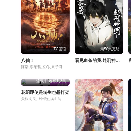
TC国语
第50集完结
八仙！
看见血条的我.处刑神明!第二季
陈浩,李绍哲,立冬,果子哥哥,董天弋,喻鹏力,黄豫硕,张运气,邓先森,曹知善,囧森瑟夫,零柒,韩雨泽,张天宇,张稷,良生
连载中 连载到3集
日本动漫
花织即使是转生也想打架
关根明良,上田瞳,福山润,星希成奏,德井青空