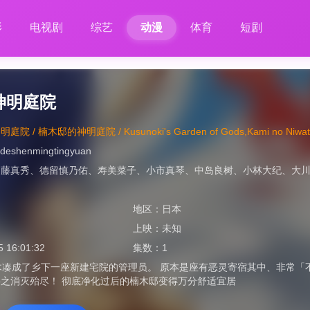
影
电视剧
综艺
动漫
体育
短剧
神明庭院
 / 楠木邸的神明庭院 / Kusunoki's Garden of Gods,Kami no Niwatsuk
deshenmingtingyuan
、
藤真秀
、
德留慎乃佑
、
寿美菜子
、
小市真琴
、
中岛良树
、
小林大纪
、
大
地区：
日本
上映：
未知
5 16:01:32
集数：
1
;楠木凑成了乡下一座新建宅院的管理员。 原本是座有恶灵寄宿其中、非常
之消灭殆尽！ 彻底净化过后的楠木邸变得万分舒适宜居