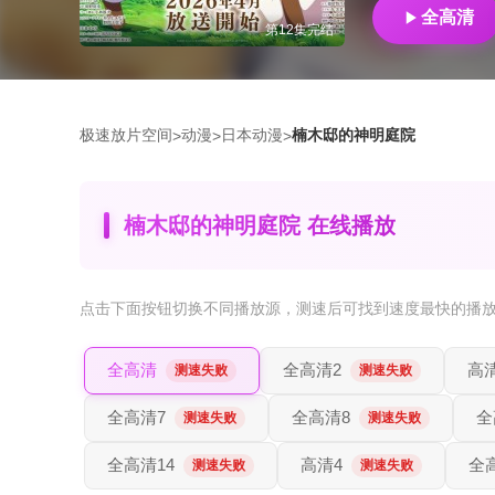
全高清
第12集完结
极速放片空间
动漫
日本动漫
楠木邸的神明庭院
>
>
>
楠木邸的神明庭院 在线播放
点击下面按钮
切换不同播放源
，测速后可找到速度最快的播
全高清
全高清2
高
测速失败
测速失败
全高清7
全高清8
全
测速失败
测速失败
全高清14
高清4
全
测速失败
测速失败