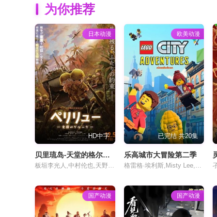
为你推荐
日本动漫
欧美动漫
HD中字
已完结 共20集
贝里琉岛-天堂的格尔尼卡-
乐高城市大冒险第二季
板垣李光人,中村伦也,天野宏郷,藤井雄太,茂木たかまさ,三上瑛士
格雷格·埃利斯,Misty Lee,詹姆斯·阿诺德·泰勒,Joe Zieja
国产动漫
国产动漫