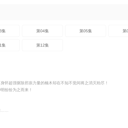
3集
第04集
第05集
第
1集
第12集
而身怀超强驱除邪祟力量的楠木却在不知不觉间将之消灭殆尽！
神明纷纷为之而来！
访……