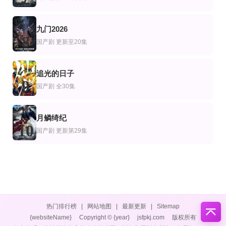
九门2026
8
国产剧
更新至20集
追光的日子
9
国产剧
全30集
月鳞绮纪
10
国产剧
更新第29集
热门排行榜
|
网站地图
|
最新更新
|
Sitemap
{websiteName}
Copyright © {year}
jsfpkj.com
版权所有