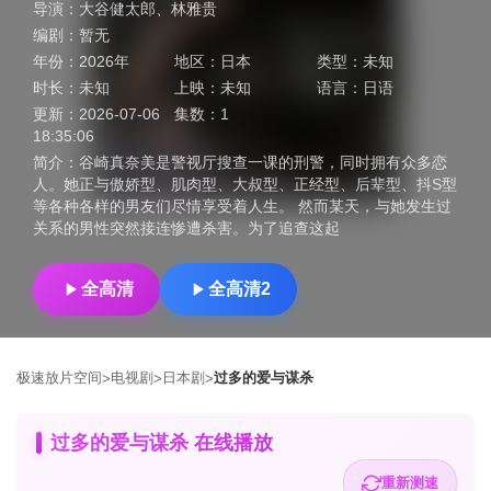
导演：
大谷健太郎
、
林雅贵
编剧：
暂无
年份：
2026年
地区：
日本
类型：
未知
时长：
未知
上映：
未知
语言：
日语
更新：
2026-07-06
集数：
1
18:35:06
简介：
谷崎真奈美是警视厅搜查一课的刑警，同时拥有众多恋
人。她正与傲娇型、肌肉型、大叔型、正经型、后辈型、抖S型
等各种各样的男友们尽情享受着人生。 然而某天，与她发生过
关系的男性突然接连惨遭杀害。为了追查这起
全高清
全高清2
极速放片空间
电视剧
日本剧
过多的爱与谋杀
>
>
>
过多的爱与谋杀 在线播放
重新测速