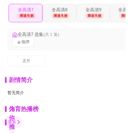
全高清7
全高清8
全高清9
全高清1
测速失败
测速失败
测速失败
测速失
全高清7 选集
(共 1 集)
倒序
正片
剧情简介
暂无简介
为
体育热播榜
你
更多
推