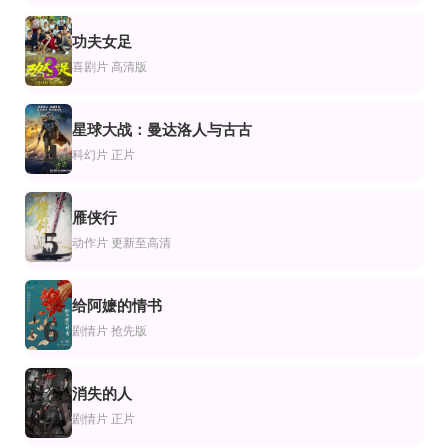
钟雪莹,蔡晓童,张继聪,谢安琪,柯炜林,杨雅文
让·雷诺,克里斯蒂昂·克拉维埃,瓦莱丽·勒梅西埃,玛丽-安娜·夏泽尔
笠智众,岩下志麻,冈田茉莉子,佐田启二,三上真一郎,吉田辉雄,岸田今日子,杉村春
HD
HD中字
更新至TC尝鲜版
功夫女足
片
作片
恐怖片
3
重见天日2024
德古拉2000
玉米地的小孩
喜剧片
高清版
元秋,伍允龙,嵇嘉禾,雷牧,陈之辉,周小飞,叨叨,刘亚西,许占伟,帕维尔,Neguin,乔曼,
杰拉德·巴特勒,克里斯托弗·普卢默,约翰尼·李·米勒,贾斯蒂恩·瓦戴尔,科琳·菲茨
埃莱娜·康博里斯,艾莉拉·布朗,安德鲁·S·吉尔伯特,艾丽卡·海纳茨,斯蒂芬·亨特,乔·克洛塞克,布莱恩·米根,卡
HD中字
HD
更新至高清
片
作片
动作片
星球大战：曼达洛人与古古
飓风比安卡
纽约大逃亡
东海龙棺
4
科幻片
正片
Bianca,Del,Rio,艾伦·卡明,瑞秋·德拉彻,Willam,Belli,Alyssa,Edwards,Shangela,L
库尔特·拉塞尔,李·范·克里夫,欧内斯特·博格宁,唐纳德·普利森斯,艾萨克·海耶斯
林枫烨,付赫安琪
HD中字
正片
片
漫电影
作片
雁侠行
福尔摩斯与华生
魅影浮生：附身
灌篮高手剧场版4
5
威尔·法瑞尔,约翰·C·赖利,丽贝卡·豪尔,拉尔夫·费因斯,休·劳瑞,凯莉·麦克唐纳,劳伦
亚德里安·埃德蒙松,朱利安·林希德-图特,莎莉·菲利普斯
草尾毅,绿川光,平松晶子,置鲇龙太郎,梁田清之,盐屋翼,田中秀幸,森川智之,神奈
动作片
更新至高清
给阿嬷的情书
6
剧情片
抢先版
消失的人
7
剧情片
正片