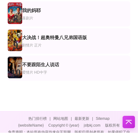
我的妈耶
8
喜剧片
大决战！超奥特曼八兄弟国语版
9
剧情片
正片
不要跟陌生人说话
10
爱情片
HD中字
热门排行榜
|
网站地图
|
最新更新
|
Sitemap
{websiteName}
Copyright © {year}
jsfpkj.com
版权所有
免责声明：本站所有内容均来自互联网，版权归原创者所有，如果侵犯了你