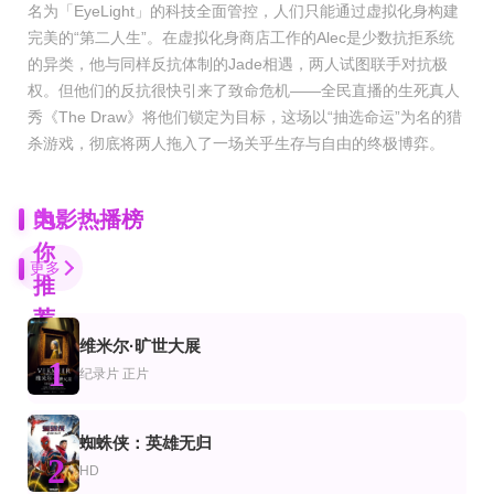
名为「EyeLight」的科技全面管控，人们只能通过虚拟化身构建
完美的“第二人生”。在虚拟化身商店工作的Alec是少数抗拒系统
的异类，他与同样反抗体制的Jade相遇，两人试图联手对抗极
权。但他们的反抗很快引来了致命危机——全民直播的生死真人
秀《The Draw》将他们锁定为目标，这场以“抽选命运”为名的猎
杀游戏，彻底将两人拖入了一场关乎生存与自由的终极博弈。
为
电影热播榜
你
更多
推
荐
维米尔·旷世大展
HD中字
HD
HD
1
片
情片
剧情片
纪录片
正片
旗鼓相当
曼青
风雨同路粤语
罗伯特·德尼罗,西尔维斯特·史泰龙,凯文·哈特,艾伦·阿金,金·贝辛格,乔·博恩瑟
苏德伦,熊艺岚
周星驰,周慧敏,成奎安,陈惠敏,关海山,黄子扬,李修贤,张家辉,李子雄
正片
正片
HD中字
蜘蛛侠：英雄无归
影
剧片
剧情片
2
世外
时空急转弯
秋刀鱼之味
HD