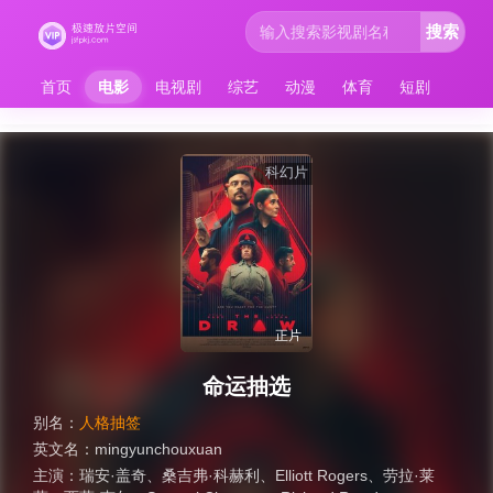
搜索
首页
电影
电视剧
综艺
动漫
体育
短剧
科幻片
正片
命运抽选
别名：
人格抽签
英文名：
mingyunchouxuan
主演：
瑞安·盖奇
、
桑吉弗·科赫利
、
Elliott Rogers
、
劳拉·莱