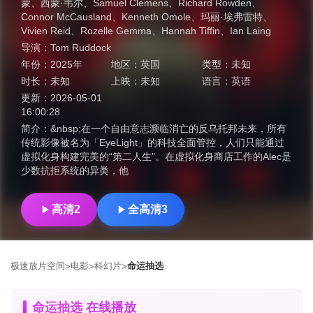
蒙
、
西蒙·韦尔
、
Samuel Clemens
、
Richard Rowden
、
Connor McCausland
、
Kenneth Omole
、
玛丽·埃弗雷特
、
Vivien Reid
、
Rozelle Gemma
、
Hannah Tiffin
、
Ian Laing
导演：
Tom Ruddock
年份：
2025年
地区：
英国
类型：
未知
时长：
未知
上映：
未知
语言：
英语
更新：
2026-05-01
16:00:28
简介：
&nbsp;在一个自由意志濒临消亡的反乌托邦未来，所有
传统影像被名为「EyeLight」的科技全面管控，人们只能通过
虚拟化身构建完美的“第二人生”。在虚拟化身商店工作的Alec是
少数抗拒系统的异类，他
高清2
全高清3
极速放片空间
电影
科幻片
命运抽选
>
>
>
命运抽选 在线播放