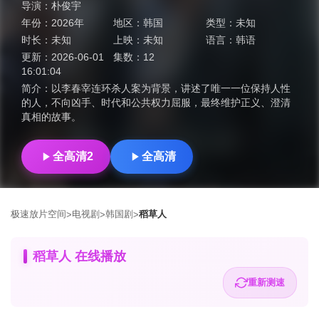
导演：
朴俊宇
年份：
2026年
地区：
韩国
类型：
未知
时长：
未知
上映：
未知
语言：
韩语
更新：
2026-06-01
集数：
12
16:01:04
简介：
以李春宰连环杀人案为背景，讲述了唯一一位保持人性
的人，不向凶手、时代和公共权力屈服，最终维护正义、澄清
真相的故事。
全高清2
全高清
极速放片空间
电视剧
韩国剧
稻草人
>
>
>
稻草人 在线播放
重新测速