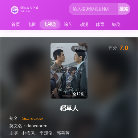
搜索
首页
电影
电视剧
综艺
动漫
体育
短剧
7.0
评分
韩国剧
全12集
稻草人
别名：
Scarecrow
英文名：
daocaoren
主演：
朴海秀
、
李熙俊
、
郭善英