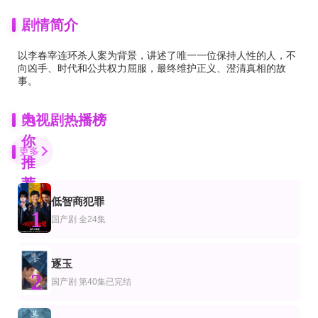
剧情简介
以李春宰连环杀人案为背景，讲述了唯一一位保持人性的人，不
向凶手、时代和公共权力屈服，最终维护正义、澄清真相的故
事。
为
电视剧热播榜
你
更多
推
荐
低智商犯罪
已完结 共10集
第16集完结
第6集完结
1
剧
国剧
欧美剧
国产剧
全24集
奥特银河格斗：巨大的阴谋2020
陷入纯情
迪士尼乐园项目大起底第二季
小野友树,日野聪,宫野真守,寺岛拓笃,驹田航
郑敬淏,金素妍,尹贤旻,晋久
帕姬·布鲁斯特
更新至01集
已完结
已完结
逐玉
剧
产剧
国产剧
2
暗芝居第十七季
狡猾的兔小姐
北京地铁
国产剧
第40集已完结
津田宽治,新纳敏正,中村朱里,篠田谅,土屋咲登子
王芊惠,罗一航
傅晶,蓝盈莹,邬立朋,高鑫,李菁,张光北,甄锡,何沄伟,常方源,左右,哈斯高娃,于文文
更新至第11集
全集
全10集