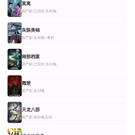
莫离
剧
产剧
日本剧
3
爆燃战队奔奔者
真千金她既凶又茶
绝密的密子小姐
国产剧
已完结 共40集
井内悠阳,叶山侑树,铃木美羽,斋藤璃佑,相马理,松本梨香,诹访部顺一,水树奈奈,诸
胡春源＆崔紫轩
福原遥,松雪泰子,上杉柊平,清水寻也,志田彩良,吉柳咲良,樱井日奈子,黑羽麻璃央
第8集
完结
全集
剧
湾剧
国产剧
良陈美锦
嘉米提-灵源战队​(英文版)
紫色大稻埕
茶香四溢，爷他宠妻无度
4
国产剧
全40集+番外
施易男,柯佳嬿,林玟谊,曾子益,庄凯勋,杨烈,张翰,傅小芸,谢琼煖,龙劭华,马如龙,沛
第2集
全集
更新至02集
剧
产剧
欧美剧
南部档案
行尸走肉死亡之城第三季
点开闺蜜分享的玄学直播间
星际迷航：奇异新世界第4季
5
杰弗里·迪恩·摩根,劳伦·科汉
毛毅驰＆刘容榕
杰丝·布什,克里斯蒂娜·钟,西莉亚·罗丝·古丁,阿德里安·霍姆斯,克里斯汀·霍恩,丹·让
国产剧
已完结 共33集
翘楚
6
国产剧
全24集
天龙八部
7
国产剧
第50集完结