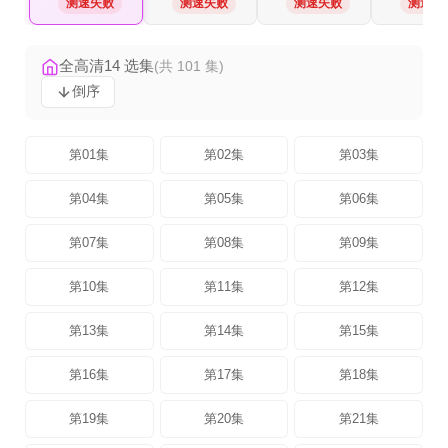
测速失败
测速失败
测速失败
测速失
全高清14 选集
(共 101 集)
倒序
第01集
第02集
第03集
第04集
第05集
第06集
第07集
第08集
第09集
第10集
第11集
第12集
第13集
第14集
第15集
第16集
第17集
第18集
第19集
第20集
第21集