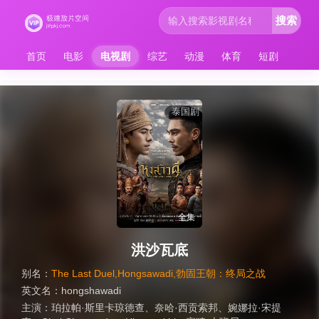
搜索
首页
电影
电视剧
综艺
动漫
体育
短剧
泰国剧
全集
洪沙瓦底
别名：
The Last Duel,Hongsawadi,勃固王朝：终局之战
英文名：
hongshawadi
主演：
珀拉帕·斯里卡琼德查
、
奈哈·西贡索邦
、
婉娜拉·宋提