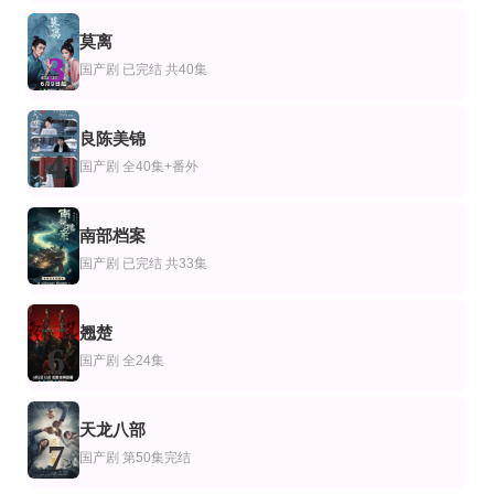
更新至第3集
完结
全集
莫离
剧
港剧
国产剧
3
记忆管理局
极度空灵
离婚吧，叶小姐她不忍了
国产剧
已完结 共40集
大猴,染兔,默伶,虚元
陶大宇,郑伊健,蔡少芬,欧瑞伟,林家栋,罗嘉良,陈美琪,杨羚
纪俊良＆郝韵
第3集
已完结
第2集
剧
港剧
泰国剧
良陈美锦
强迫恋爱的社会
EU超时任务国语
第三心属
4
国产剧
全40集+番外
金素慧,金英才,徐敏静,姜伊书,河约瑟
王浩信,朱千雪,袁伟豪,单立文,苟芸慧,谭凯琪,朱晨丽,刘佩玥,潘志文,吕姗,林伟,罗
萨澜·鲁杰耶拉塔纳福拉潘,纳塔西特·尤阿瑞克西,塔萨彭·维瓦隆,纳塔奇·司隶朋通
更新至第20集
全集
完结
剧
产剧
国产剧
南部档案
鬼咁够运国语
重生山野，我把山货卖爆了
一朝成名
5
郑则士,叶德娴,梁朝伟,关礼杰
杨馥羽＆邵郸倾＆江路祺
王佳璇,田甜一
国产剧
已完结 共33集
翘楚
6
国产剧
全24集
天龙八部
7
国产剧
第50集完结