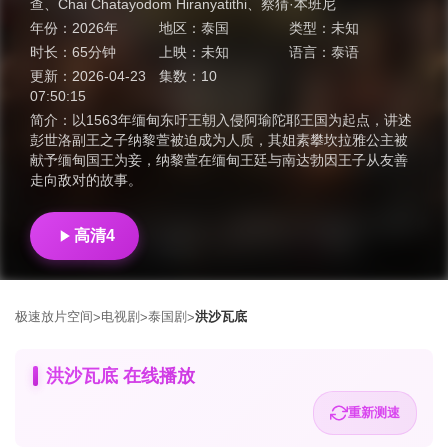
查
、
Chai Chatayodom Hiranyatithi
、
察猜·本班尼
年份：
2026年
地区：
泰国
类型：
未知
时长：
65分钟
上映：
未知
语言：
泰语
更新：
2026-04-23
集数：
10
07:50:15
简介：
以1563年缅甸东吁王朝入侵阿瑜陀耶王国为起点，讲述
彭世洛副王之子纳黎萱被迫成为人质，其姐素攀坎拉雅公主被
献予缅甸国王为妾，纳黎萱在缅甸王廷与南达勃因王子从友善
走向敌对的故事。
高清4
极速放片空间
电视剧
泰国剧
洪沙瓦底
>
>
>
洪沙瓦底 在线播放
重新测速