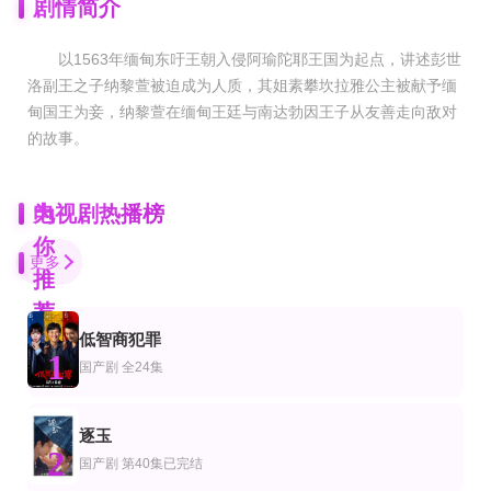
剧情简介
以1563年缅甸东吁王朝入侵阿瑜陀耶王国为起点，讲述彭世
洛副王之子纳黎萱被迫成为人质，其姐素攀坎拉雅公主被献予缅
甸国王为妾，纳黎萱在缅甸王廷与南达勃因王子从友善走向敌对
的故事。
为
电视剧热播榜
你
更多
推
荐
低智商犯罪
全集
全集
更新至02集
1
剧
产剧
欧美剧
国产剧
全24集
不服输的瑜伽女神
开局遭构陷，燕王掌乾坤
战斗之地
李青临＆宋洁
高迦澜＆吕彦霏
霍华德·查尔斯,尼古拉斯·平诺克,黛博拉·艾里德
全集
已完结 共10集
全8集
逐玉
剧
产剧
泰国剧
2
这个兵王太无敌
多思年华
邪恶律师
国产剧
第40集已完结
张子安＆邹漪琳＆江路祺
曹卫宇,陈丽峰,郑莺燕,孔宇亮
芮塔·彭安,纳特·奇查理,阿澈芮雅·普提皮皮塔纳功,松希·努诺卡空希,普拉瓦特·