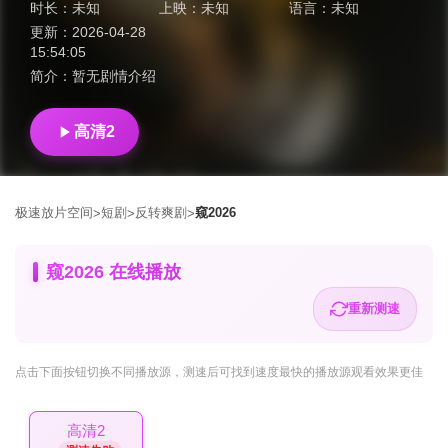
时长：
未知
上映：
未知
语言：
未知
更新：
2026-04-28
15:54:05
简介：
暂无剧情介绍
高清2
极速放片空间
短剧
反转爽剧
窥2026
>
>
>
窥2026 在线播放
重新测速
点击下面按钮
切换不同播放源
，测速后可找到速度最快的播放源观看效果更佳
高清2