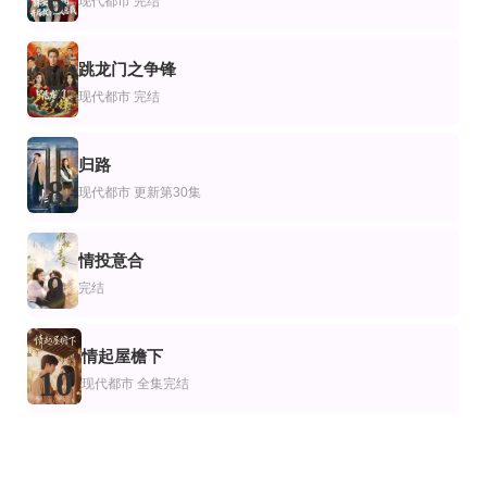
6
现代都市
完结
跳龙门之争锋
7
现代都市
完结
归路
8
现代都市
更新第30集
情投意合
9
完结
情起屋檐下
10
现代都市
全集完结