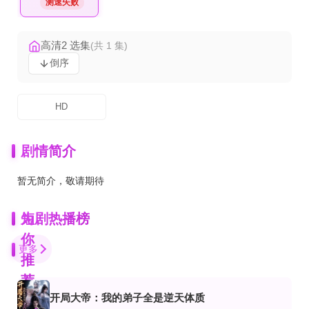
测速失败
高清2 选集
(共 1 集)
倒序
HD
剧情简介
暂无简介，敬请期待
为
短剧热播榜
你
更多
推
荐
开局大帝：我的弟子全是逆天体质
完结
全集完结
全集完结