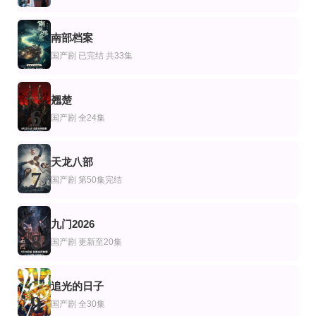
全集
已完结
全集
剧
港剧
国产剧
南部档案
天医岛主，下山即无敌
写意人生国语
重生七零，拒当后娘拐个知青回家
5
陈柄希&唐雪晴
郑嘉颖,黎姿,唐诗咏,秦沛,陈芷菁,麦长青,林漪娸,汤怡,王贤志,河国荣,岑宝儿,骆应
朱鹿希＆袁志颖
国产剧
已完结 共33集
翘楚
6
国产剧
全24集
天龙八部
7
国产剧
第50集完结
九门2026
8
国产剧
更新至20集
追光的日子
9
国产剧
全30集