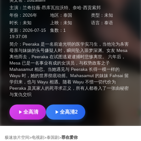
英文名：
zuizaiaini
主演：
兰奇拉薇·昂库瓦拉沃特
、
奈哈·西贡索邦
年份：
2026年
地区：
泰国
类型：
未知
时长：
未知
上映：
未知
语言：
泰语
更新：
2026-07-15
集数：
1
19:37:08
简介：
Peeraka 是一名前途光明的医学实习生，当他沦为杀害
母亲与妹妹的头号嫌疑人时，瞬间坠入噩梦深渊。女友 Mesa
离他而去，Peeraka 在试图逃避逮捕时悲惨离世。 六年后，
Mesa 已是一名事业有成的女演员，与权势政客之子
Mahasamut 相恋。当她遇见与 Peeraka 长得一模一样的
Wayu 时，她的世界彻底动摇。Mahasamut 的妹妹 Fahsai 留
学归来，也与 Wayu 相遇。随着 Wayu 不惜一切代价为
Peeraka 及其家人的死寻求正义，所有人都卷入了一张由秘密
与复仇交织
全高清
全高清2
极速放片空间
电视剧
泰国剧
罪在爱你
>
>
>