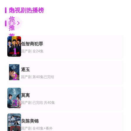
为
电视剧热播榜
你
更多
推
荐
低智商犯罪
全集
已完结 共22集
更新至第06集
1
剧
美剧
欧美剧
国产剧
全24集
离开后，才知有他
错位青春第三季
戛纳机密第一季
刘子铭&陈小满
凯蒂·勒克莱齐,卢卡斯·格拉比,肖恩·伯蒂
吉米·巴姆博,露西尔·卢卡斯,托马斯·奥尔登
第4集完结
全集
已完结
逐玉
剧
产剧
香港剧
2
清醒点，泰尔先生番外
结局降落前
女人最痛国语
国产剧
第40集已完结
纳拉维特·勒拉格苏,普威·丹萨优,帕特拉帕·博拉查达苏皖,塔诵·格林尼恩,苏帕·桑沃
姜熙饶＆皱柯俊
张可颐,米雪,滕丽名,马德钟,陈国邦,刘家辉,林嘉华,江美仪,贾晓晨
第21集完结
已完结 共32集
更新至01集
莫离
剧
国剧
欧美剧
3
周六夜现场第四十四季
福秀回来了
法律与秩序第二十四季
国产剧
已完结 共40集
科林·乔斯特,迈克尔·彻
俞承豪,严孝燮,金光奎,朴庆惠
更新至08集
第10集完结
第24集已完结
剧
美剧
国产剧
良陈美锦
最后通牒：不结就分第四季
莎士比亚与哈撒韦私人调查员第二季
岂有此理(2026)
4
国产剧
全40集+番外
马克·本顿,乔·乔伊纳
潘毅鸿,潘麓宇,郭馨钰,赵安第,杨紫艺,姚诺,李科佑,沈芳熙,黄伟,杜星莹,汤圆儿