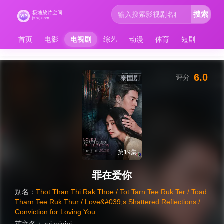
搜索
首页
电影
电视剧
综艺
动漫
体育
短剧
6.0
评分
泰国剧
第19集
罪在爱你
别名：
Thot Than Thi Rak Thoe / Tot Tarn Tee Ruk Ter / Toad
Tharn Tee Ruk Thur / Love&#039;s Shattered Reflections /
Conviction for Loving You