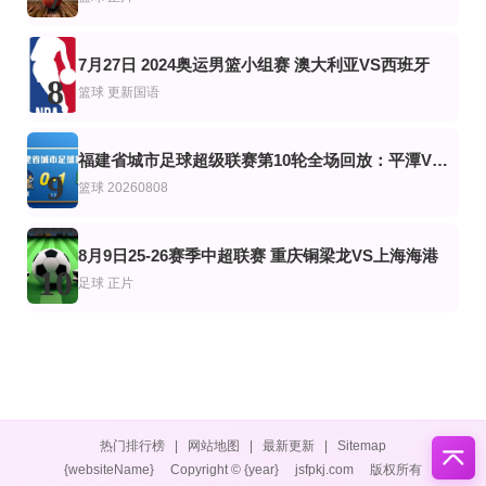
7月27日 2024奥运男篮小组赛 澳大利亚VS西班牙
8
篮球
更新国语
福建省城市足球超级联赛第10轮全场回放：平潭VS漳州
9
篮球
20260808
8月9日25-26赛季中超联赛 重庆铜梁龙VS上海海港
10
足球
正片
热门排行榜
|
网站地图
|
最新更新
|
Sitemap
{websiteName}
Copyright © {year}
jsfpkj.com
版权所有