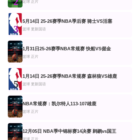
2
足球
正片
HD
正片
正片
克
足球
篮球
斯诺克阿里·卡特5-1利亚姆·海菲尔德20231012
8月8日25-26赛季楚超 恩施小土豆VS黄冈祥云队
8月4日25-26赛季亚洲大学生篮球联赛 延世大学VS北京大学
5月14日 25-26赛季NBA季后赛 骑士VS活塞
更新至HD
正片
正片
3
球
足球
篮球
篮球
更新国语
WTA1000多伦多站女单第二轮：扎拉祖阿VS费尔南德斯
8月8日25-26赛季湘超 湘西队VS娄底队
8月6日25-26赛季全国青年篮球联赛 山东山高87VS62福建浔兴
正片
正片
HD
球
斯诺克
篮球
1月31日25-26赛季NBA常规赛 快船VS倔金
8月5日25-26赛季浙BA 浦江60VS67义乌
8月4日25-26赛季NBA经典赛事 森林狼VS勇士
斯诺克肖国栋6-4伊什普雷特·辛格·查达20230920
4
篮球
正片
1月14日 25-26赛季NBA常规赛 森林狼VS雄鹿
5
篮球
更新国语
NBA常规赛：凯尔特人113-107雄鹿
6
篮球
正片
12月05日 NBA季中锦标赛14决赛 鹈鹕vs国王
7
篮球
正片