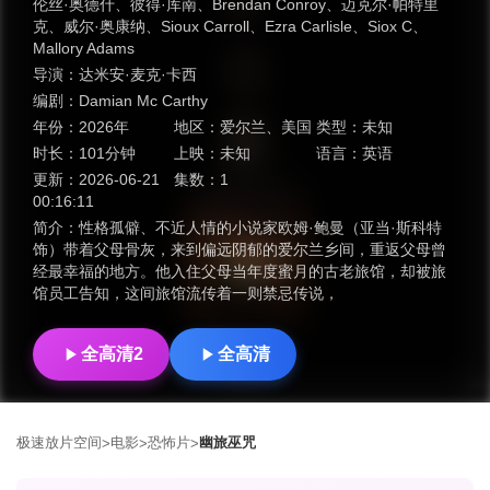
伦丝·奥德什
、
彼得·库南
、
Brendan Conroy
、
迈克尔·帕特里
克
、
威尔·奥康纳
、
Sioux Carroll
、
Ezra Carlisle
、
Siox C
、
Mallory Adams
导演：
达米安·麦克·卡西
编剧：
Damian Mc Carthy
年份：
2026年
地区：
爱尔兰
、
美国
类型：
未知
时长：
101分钟
上映：
未知
语言：
英语
更新：
2026-06-21
集数：
1
00:16:11
简介：
性格孤僻、不近人情的小说家欧姆·鲍曼（亚当·斯科特
饰）带着父母骨灰，来到偏远阴郁的爱尔兰乡间，重返父母曾
经最幸福的地方。他入住父母当年度蜜月的古老旅馆，却被旅
馆员工告知，这间旅馆流传着一则禁忌传说，
全高清2
全高清
极速放片空间
电影
恐怖片
幽旅巫咒
>
>
>