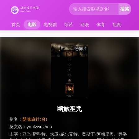
搜索
首页
电影
电视剧
综艺
动漫
体育
短剧
恐怖片
幽旅巫咒
别名：
阴魂旅社(台)
英文名：
youlvwuzhou
主演：
亚当·斯科特
、
大卫·威尔莫特
、
奥斯丁·阿梅里奥
、
弗洛