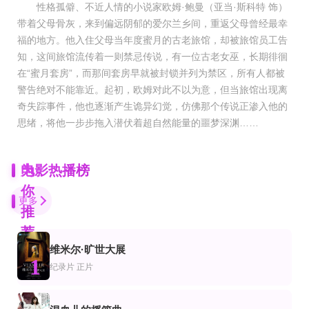
性格孤僻、不近人情的小说家欧姆·鲍曼（亚当·斯科特 饰）
带着父母骨灰，来到偏远阴郁的爱尔兰乡间，重返父母曾经最幸
福的地方。他入住父母当年度蜜月的古老旅馆，却被旅馆员工告
知，这间旅馆流传着一则禁忌传说，有一位古老女巫，长期徘徊
在“蜜月套房”，而那间套房早就被封锁并列为禁区，所有人都被
警告绝对不能靠近。起初，欧姆对此不以为意，但当旅馆出现离
奇失踪事件，他也逐渐产生诡异幻觉，仿佛那个传说正渗入他的
思绪，将他一步步拖入潜伏着超自然能量的噩梦深渊……
为
电影热播榜
你
更多
推
荐
维米尔·旷世大展
正片
正片
更新至高清
1
片
幻片
剧情片
纪录片
正片
千面先生
诺亚狂鲨
紧箍咒之不法山
刘杨,陈秋伶,张双利,杜晓宇,卜钰,山城小岳岳,尹菲,张坤,璟天
JeffKirkendall,RyanDalton,JamieMorgan
陈龙,南笙,言杰,南伏龙,宫海滨,余薇薇,周文韬,周仲,杨博潇,赵文明,于昀汐
4K