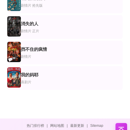
7
剧情片
抢先版
消失的人
8
剧情片
正片
挡不住的疯情
9
剧情片
我的妈耶
10
喜剧片
热门排行榜
|
网站地图
|
最新更新
|
Sitemap