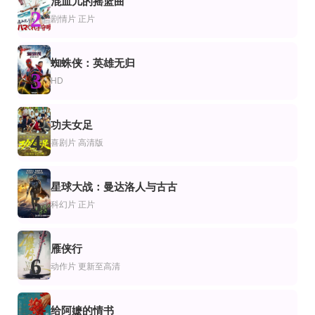
混血儿的摇篮曲
情片
剧情片
2
梦幻岛4K
僵尸谷
火种2023
剧情片
正片
露西·海尔,李美琪,波茜娅·道布尔戴,迈克尔·佩纳,帕里莎·菲兹-亨利,瑞恩·汉森
伊恩·基思,洛娜·格雷,罗伯特利文斯顿
康拉德·汗,乔治·索纳,威尔逊·拉德茹-普杰尔特
正片
HD
HD
蜘蛛侠：英雄无归
片
作片
爱情片
3
印度制造原声版
狄仁杰之降魔咒
杀手蝴蝶梦
HD
安努舒卡·莎玛,瓦伦·达万,拉格胡维尔·亚达夫,纳米特·达斯,吉恩德拉·沙斯特里
陈浩民,恩璟,刘金,来喜,Laixi,金宁,沈凯,刘亦彤,侍宣如,陈炳强,Bingqiang,Chen,岳
钟镇涛,王祖贤,梁朝伟,陈惠敏,刘家辉,关海山,吴孟达,张达明
正片
正片
片
情片
纪录片
功夫女足
当我的时间到来时
大阪城物语
阿玛迪罗
4
喜剧片
高清版
志村乔,市川团子,山田五十铃,久我美子,三船敏郎,香川京子
卡斯珀·特里斯坦
正片
HD
片
情片
剧情片
星球大战：曼达洛人与古古
太阳脸
儿子2坟墓
月·色
5
郭晓桐,吴毅,魏子涵,谭笑,王慕容,栗昊男,梁浩,阚金明
达林·德维特·汉森,特雷沃·杰克逊,马丽娅豪厄尔,布拉德·詹姆斯,贾斯汀·马丁
王放,唐小然
科幻片
正片
雁侠行
6
动作片
更新至高清
给阿嬷的情书