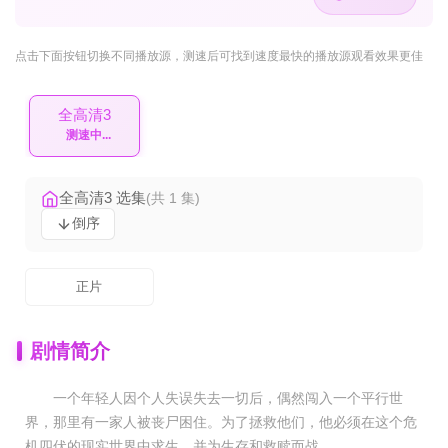
点击下面按钮
切换不同播放源
，测速后可找到速度最快的播放源观看效果更佳
全高清3
测速失败
全高清3 选集
(共 1 集)
倒序
正片
剧情简介
一个年轻人因个人失误失去一切后，偶然闯入一个平行世
界，那里有一家人被丧尸困住。为了拯救他们，他必须在这个危
机四伏的现实世界中求生，并为生存和救赎而战。