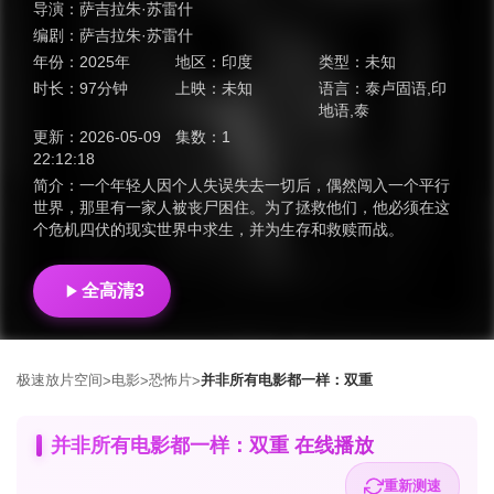
导演：
萨吉拉朱·苏雷什
编剧：
萨吉拉朱·苏雷什
年份：
2025年
地区：
印度
类型：
未知
时长：
97分钟
上映：
未知
语言：
泰卢固语,印
地语,泰
更新：
2026-05-09
集数：
1
22:12:18
简介：
一个年轻人因个人失误失去一切后，偶然闯入一个平行
世界，那里有一家人被丧尸困住。为了拯救他们，他必须在这
个危机四伏的现实世界中求生，并为生存和救赎而战。
全高清3
极速放片空间
电影
恐怖片
并非所有电影都一样：双重
>
>
>
并非所有电影都一样：双重 在线播放
重新测速