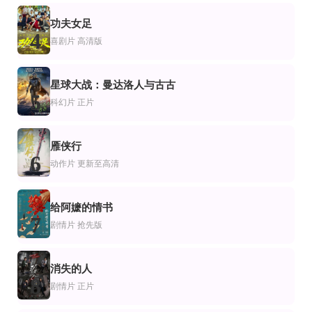
正片
HD中字
第12期 完结
片
情片
纪录片
功夫女足
比比档案
七品芝麻官
大唐诗人传
4
喜剧片
高清版
本雅明·内塔尼亚胡
牛得草,吴碧波,唐喜成
HD
更新HDTS
正片
片
剧片
剧情片
星球大战：曼达洛人与古古
两个人的山林
奇遇HDTS预览版
盲鬼
5
乔涵,李嘉桐
贾冰,王皓,李梦,郑合惠子,杨皓宇,翟子路,于洋,费启鸣,李乃文,马旭东,邓帅,李治良,
阿利克斯·维拉雷特,林赛·西雷拉,凯西·格拉夫
科幻片
正片
雁侠行
6
动作片
更新至高清
给阿嬷的情书
7
剧情片
抢先版
消失的人
8
剧情片
正片