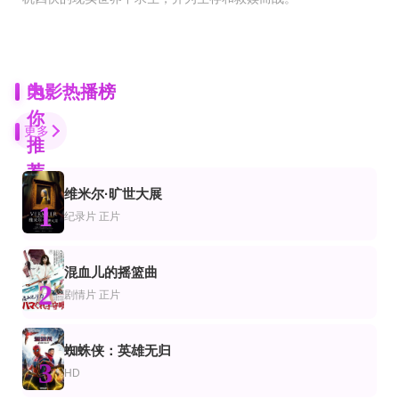
为
电影热播榜
你
更多
推
荐
维米尔·旷世大展
HD中字
正片
正片
1
片
怖片
动作片
纪录片
正片
大宅男
生灵
黑桃裁决
萧敬腾,江疏影,大鹏,谢娜,陈博正,蔡纬嘉,张景岚,阿诺,宽叽文,吴中天,汤尼陈,林美秀
Divya M. Nair,Shruthy Menon,苏迪普,赛亚米·凯尔,罗尚·马修,维诺德·萨加尔,Athulya C
HD中字
正片
更新至高清
混血儿的摇篮曲
片
怖片
喜剧片
2
邦蒂富尔之行
恶魔录音棚
金陵三绝之猾丐
剧情片
正片
杰拉丹·佩姬,约翰·赫德,卡琳·格林,理查德·布拉德福德,瑞贝卡·德·莫妮
戴夫·格罗,泰勒·霍金斯,内特·孟德尔,帕特·斯密尔,克里斯·夏夫利特,拉米·杰菲,惠
雷牧,优优
HD
正片
正片
蜘蛛侠：英雄无归
片
情片
惊悚片
3
压岁钱
骑行之旅
鬼镜2008
HD
龚秋霞,胡蓉蓉,黎明晖
卡乌昂·马丁斯,Marcio Magno,Igro Ozzy,Lara Boldorini
基弗·萨瑟兰,宝拉·巴顿,Cameron Boyce,Erica Gluck,艾米·斯马特