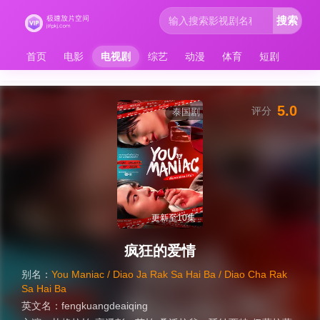
搜索
首页
电影
电视剧
综艺
动漫
体育
短剧
5.0
评分
泰国剧
更新至10集
疯狂的爱情
别名：
You Maniac / Diao Ja Rak Sa Hai Ba / Diao Cha Rak
Sa Hai Ba
英文名：
fengkuangdeaiqing