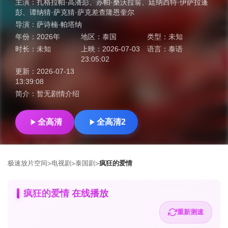
主演：
扎格拉帕·高潘彭
、
苏帕·桑沃拉翁
、
廷纳西特·伊萨拉蓬
彭
、
谭纳猜·萨克猜·萨克差查隆恩奎尔
导演：
萨诗楠·帕塔纳
年份：
2026年
地区：
泰国
类型：
未知
时长：
未知
上映：
2026-07-03
语言：
泰语
23:05:02
更新：
2026-07-13
13:39:08
简介：
暂无剧情介绍
全高清
全高清2
极速放片空间
电视剧
泰国剧
疯狂的爱情
>
>
>
疯狂的爱情 在线播放
重新测速