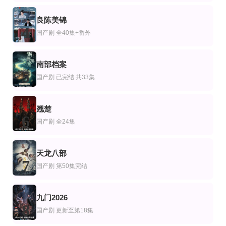
全集
完结
全集
剧
美剧
国产剧
良陈美锦
乖一点，再跑关起来
丑闻第七季
陷入和沈先生的热恋
4
国产剧
全40集+番外
王子涵＆吴嘉欢
凯丽·华盛顿,乔治·纽伯恩,杰瑞尔·普雷斯科特
成梓宁＆戢宇乾
第38集完结
全集
第10集完结
剧
产剧
欧美剧
南部档案
刁蛮俏御医
厨神王妃不好惹
家园第二季
5
张娜拉,高昊,唐宸禹,郭珍霓,蔡蝶
叶皓然＆蔡卓音
国产剧
已完结 共33集
翘楚
6
国产剧
全24集
天龙八部
7
国产剧
第50集完结
九门2026
8
国产剧
更新至第18集