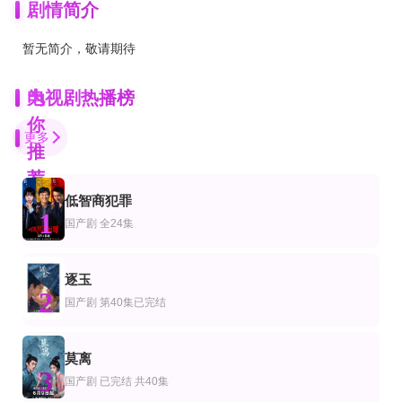
剧情简介
暂无简介，敬请期待
为
电视剧热播榜
你
更多
推
荐
低智商犯罪
全集
全集
全集
1
剧
产剧
国产剧
国产剧
全24集
陆太太是来离婚的之慵便枕玉凉
恶劣温柔
莫欺少女穷
李子杰＆韩佳卉
李卓扬＆刘夕语
谢潇雨＆林希亚
完结
已完结
全集
逐玉
剧
产剧
国产剧
2
她知道未来
大案组
婚后沉溺
国产剧
第40集已完结
鲁思·马德利,英迪娅·阿玛特菲奥,山姆·哈兹尔丁,杰克·法辛,伊万·瑞恩,西耶娜·凯利,
杨恭如,严屹宽,申军谊,白永成,李颖,成奎安,关智斌
王已歌＆白野
全集
完结
已完结
莫离
剧
港剧
欧美剧
3
穿书归来，我帮儿媳们乘风破浪
美味情缘粤语
羚羊号历险记第一季
国产剧
已完结 共40集
禹星臣＆张紫淋
吴启华,陈慧珊,马德钟,滕丽名,林峯,杨千嬅,徐濠萦,成奎安
John Quentin