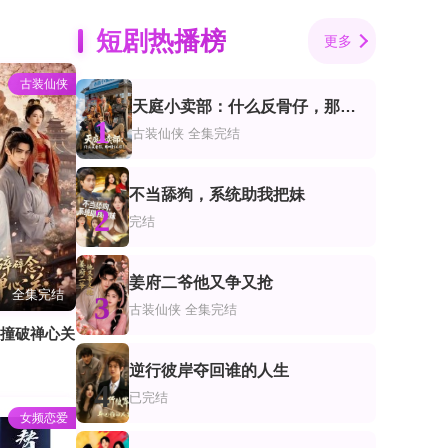
短剧热播榜
更多
古装仙侠
天庭小卖部：什么反骨仔，那叫打工仔！
1
古装仙侠
全集完结
不当舔狗，系统助我把妹
2
完结
姜府二爷他又争又抢
全集完结
3
古装仙侠
全集完结
，撞破禅心关
逆行彼岸夺回谁的人生
4
已完结
女频恋爱