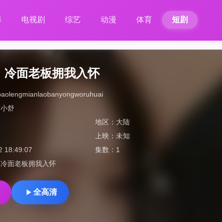
影
电视剧
综艺
动漫
体育
短剧
，冷面老板拥我入怀
obaolengmianlaobanyongworuhuai
徐小舒
地区：
大陆
上映：
未知
2 18:49:07
集数：
1
，冷面老板拥我入怀
全高清