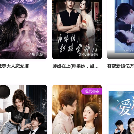
全集完结
第40集完结
魔尊大人恋爱脑
师娘在上(师娘她，甜爆全师门)
替嫁新娘亿
现代都市