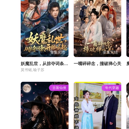
全集完结
全集完结
妖魔乱世，从掠夺词条开始崛起
一嘴碎碎念，撞破禅心关
莫书铭,喻子苏
古装仙侠
年代穿越