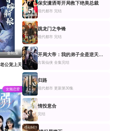
保安潇洒哥开局救下绝美总裁
5
现代都市
完结
跳龙门之争锋
6
现代都市
完结
全81集
开局大帝：我的弟子全是逆天体质
7
古装仙侠
全集完结
万老公宠上天
归路
8
现代都市
更新第30集
女频恋爱
情投意合
9
完结