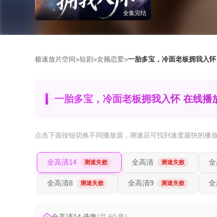
全集完结
极速放片空间
短剧
女频恋爱
一胎多宝，冷面老板拥我入怀
>
>
>
一胎多宝，冷面老板拥我入怀 在线播
点击下面按钮
切换不同播放源
，测速后可找到速度最快的播
全高清14
全高清
全
测速失败
测速失败
全高清8
全高清9
全
测速失败
测速失败
全高清14 选集
(共 60 集)