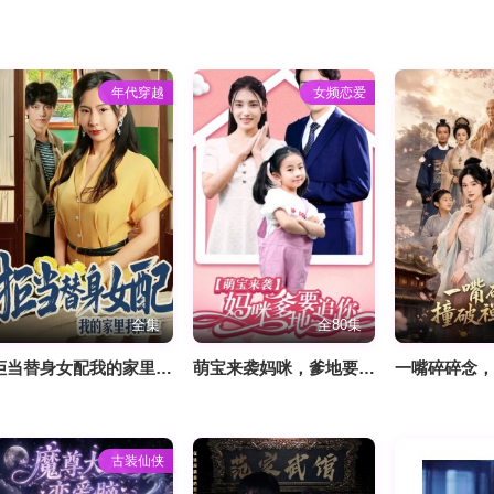
年代穿越
女频恋爱
全集
全80集
拒当替身女配我的家里我做主
萌宝来袭妈咪，爹地要追你
一嘴碎碎念
古装仙侠