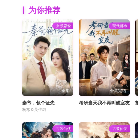
为你推荐
女频恋爱
现代都市
全集
全集完结
秦爷，领个证先
考研当天我不再叫醒室友
杨寒＆吴佳璐
古装仙侠
古装仙侠