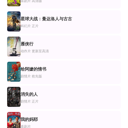
3
喜剧片
高清版
索菲亚·海林,艾拉·朗夫,泰蕾兹·阿福尔特,玛丽·洛伊恩贝格尔,马克西米利安·西蒙斯
卡勒姆·马洛尼,德莫特·莫根尼斯,保罗·泰来克,艾琳·米森,苏茜·鲍尔,玛丽·默里,威尔
Sharon Cuneta,Richard Gomez,凯瑟琳·贝纳尔多
HD高清
HD
正片
怖片
喜剧片
星球大战：曼达洛人与古古
疯猴
我的吸血鬼老板
关于我和鬼变成家人的那件事
4
科幻片
正片
小侯,惠英红,刘家良,罗烈,孙树培
弗兰·克朗茨,佩德罗·帕斯卡,伊薇特·耶茨,Emma Fitzpatrick
许光汉,林柏宏,王净,蔡振南,王满娇,庹宗华,马念先,郑志伟,李至正,陈彦佐,张再兴
HD
HD中字
片
争片
剧情片
雁侠行
鹰1988
挺进中原
第二扇窗
5
安东尼·爱德华兹,珍妮·麦克蒂尔,提摩西·道尔顿,罗杰·斯洛曼,路易斯·梅利斯
王志刚,王丹华,于力,周楚,张良
村上虹郎,阿部纯子,杉本哲太,松田美由纪,渡边真起子,村上淳,榊英雄,常田富士男
动作片
更新至高清
给阿嬷的情书
6
剧情片
抢先版
消失的人
7
剧情片
正片
我的妈耶
8
喜剧片