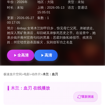
年份：
2026年
地区：
大陆
类型：
未知
时长：
未知
上映：
2026-05-13
语言：
普通话
15:05:01
更新：
2026-05-27
集数：
1
00:17:05
简介：
&nbsp;女将木兰卸甲归乡，惊见母亡父死、弟被掳走。
她深入黑矿救弟后，却目睹其弟惨死恶吏之手。在追查中，她
逐步揭开雍州官商勾结的黑幕：恶霸刘焕私铸假币、残害百
姓；州官嵇世勋表面赈灾，实则借军功之名盘
全高清
高清
极速放片空间
电影
动作片
木兰：血刃
>
>
>
木兰：血刃 在线播放
重新测速