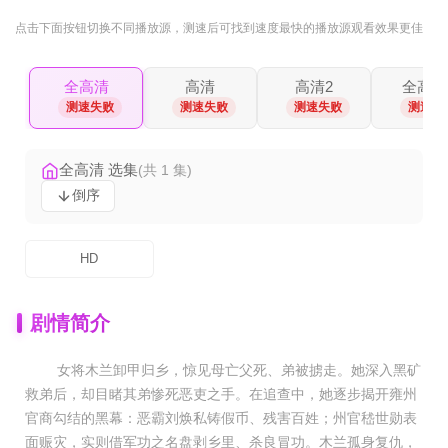
点击下面按钮
切换不同播放源
，测速后可找到速度最快的播放源观看效果更佳
全高清
高清
高清2
全高清
测速失败
测速失败
测速失败
测速失
全高清 选集
(共 1 集)
倒序
HD
剧情简介
女将木兰卸甲归乡，惊见母亡父死、弟被掳走。她深入黑矿
救弟后，却目睹其弟惨死恶吏之手。在追查中，她逐步揭开雍州
官商勾结的黑幕：恶霸刘焕私铸假币、残害百姓；州官嵇世勋表
面赈灾，实则借军功之名盘剥乡里、杀良冒功。木兰孤身复仇，