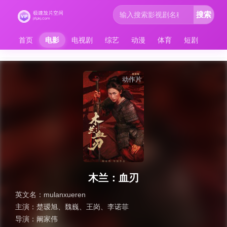
搜索
首页
电影
电视剧
综艺
动漫
体育
短剧
动作片
木兰：血刃
英文名：
mulanxueren
主演：
楚瑷旭
、
魏巍
、
王岗
、
李诺菲
导演：
阚家伟