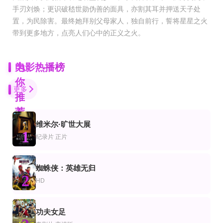
手刃刘焕；更识破嵇世勋伪善的面具，亦割其耳并押送天子处
置，为民除害。最终她拜别父母家人，独自前行，誓将星星之火
带到更多地方，点亮人们心中的正义之火。
为
电影热播榜
你
更多
推
荐
维米尔·旷世大展
HD
第10集完结
1
片
情片
动作片
纪录片
正片
荒废的
真爱找麻烦！
天网：致命骗局
马格努斯·克雷珀,阿里·苏里曼,杰西卡·格拉博斯基,莉安·卡库达,纳迪姆·里马维
乔杉,张本煜,韩云云,何欢,李雪琴,尚语贤,海一天,九孔,种丹妮
HD
HD
蜘蛛侠：英雄无归
片
情片
惊悚片
2
剪刀手爱德华
11：14
边城夺宝记
HD
约翰尼·德普,薇诺娜·瑞德,黛安·韦斯特,安东尼·迈克尔·豪尔,凯西·贝克,罗伯特·奥利维里,康查塔·费
亨利·托马斯,布莱克·赫伦,芭芭拉·赫希,克拉克·格雷格,希拉里·斯万克,肖恩·海托西
明妮·德里弗,詹姆斯·斯派德,乔什·布洛林,斯图亚特·维尔森
正片
正片
功夫女足
电影
片
剧情片
天道2017
三傻闹地球(国语版)
永远的三个字