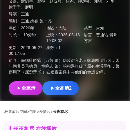
义骞
、
欧剑宇
、
廖拟
、
赵成顺
、
任杰
、
钟远林
、
邓钢
、
刘军
、
徐千千
、
麻明
导演：
王通
编剧：
王通,姚睿,施一凡
年份：
2026年
地区：
大陆
类型：
未知
时长：
119分钟
上映：
2026-06-13
语言：
普通话,贵州
19:05:02
方言
更新：
2026-05-27
集数：
1
00:17:05
简介：
保姆叶晓霖（万茜 饰）伪装进入老人家庭图谋行凶，因
与饲养员马德勇（饶晓志 饰）的相遇打破了原有生活平衡，警
察周平（屈楚萧 饰）在追查案件中与他们的命运交织。
全高清
全高清2
极速放片空间
电影
爱情片
长夜将尽
>
>
>
长夜将尽 在线播放