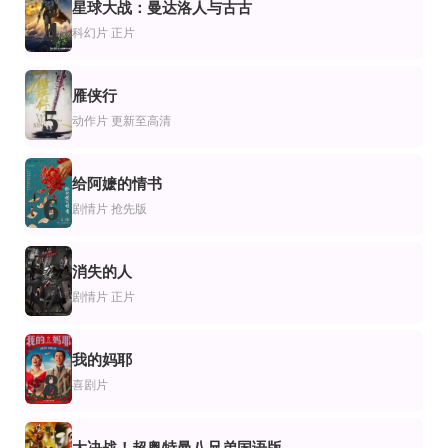
片
情片
剧情片
星球大战：曼达洛人与古古
重新爱你
可不可以不要离开我
永远的守望
4
科幻片
正片
刘嘉玲,任达华,卫诗雅,王菀之,姜皓文,方力申,林盛斌,唐诗咏,谢贤,容祖儿,欧阳靖,邓
郭涛,卢靖姗,贾冰,陈乔恩,吴樾,克拉拉,盛以婕,姜皓文,朱鉴然
严晓频,杨树林,廖政豪,朱静瑛,马睿灏,胡维高,褚楚,张丹阳,徐静儿,黄诚,秦丽,王
正片
正片
片
剧片
喜剧片
雁侠行
南瓜万物
肖·谢尔·辛格
男人不可以穷(粤语版)
5
Paula Boudreau,Dutchess Cayetano,Taylor Cole
贾斯温德·巴拉,普拉卡什·加杜,阿夫塔·吉尔
黄宗泽,陈伟霆,谢天华,金刚,邓丽欣,赵荣,陈嘉桓,洪天明,廖启智,龚慈恩,卢宛茵,
动作片
更新至高清
给阿嬷的情书
6
剧情片
抢先版
消失的人
7
剧情片
正片
我的妈耶
8
喜剧片
大决战！超奥特曼八兄弟国语版