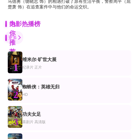
马德勇（饶晓志 饰）的相遇打破了原有生活平衡，警察周平（屈
楚萧 饰）在追查案件中与他们的命运交织。
为
电影热播榜
你
更多
推
荐
维米尔·旷世大展
已完结
HD
1
片
作片
喜剧片
纪录片
正片
安妮·李斯特的秘密日记
潘多拉2016
魔精3
安娜·梅德利,玛克辛·皮克,克里斯汀·博顿利
金珠贤,金南佶,郑镇荣
John Calvin,Aimee Brooks,Christian Cousins,莱昂纳多·迪卡普里奥
正片
正片
HD
蜘蛛侠：英雄无归
片
录片
恐怖片
2
千万别睡着
无声落体
囚禁网红
HD
加利·艾尔维斯,德瑞·德·玛泰,多米尼克·谢尔伍德
Agustina Comedi,Jaime Comedi,La Delpi,Susana Palomas
西蒙·飞利普斯,Anne-Carolyne Binette,Caylin Turner,Jason Sedlar,Iyore Edegbe
HD国语
HD中字
功夫女足
片
情片
剧情片
3
金星小姐
Ride the Hot Wind
新包青天之血酬蛊
喜剧片
高清版
金星
汤米·柯克
黄维德,张天其,陈信喆,孙嘉璐
正片
HD中字
HD中字