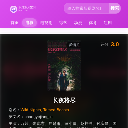
搜索
首页
电影
电视剧
综艺
动漫
体育
短剧
3.0
评分
爱情片
长夜将尽
别名：
Wild Nights, Tamed Beasts
英文名：
changyejiangjin
主演：
万茜
、
饶晓志
、
屈楚萧
、
黄小蕾
、
赵梓冲
、
孙庆昌
、
国