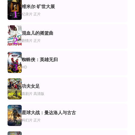
维米尔·旷世大展
HD
HD
1
片
怖片
剧情片
纪录片
正片
男歌女唱粤语
目露凶光粤语
动物园先生2020
梅艳芳,黄子华,钱嘉乐,许绍雄,田蕊妮,黄一飞,杜汶泽 Chapman To
刘青云,梁家辉,郭蔼明,关宝慧,钟景辉,邹兆龙
李星民,金瑞亨,裴正南,葛素媛
HD高清
HD
第12集完结
混血儿的摇篮曲
片
情片
纪录片
2
无味神探粤语
不良街区
破碎的面包第二季
剧情片
正片
刘青云,李若彤,庹宗华,黄卓玲,元彬,黄华和,林雪
张本煜,黄垲翔,刘扬,町田悠宇,粘土大介
厨罗伊·崔
中字
HD中字
正片
蜘蛛侠：英雄无归
片
情片
剧情片
3
扭计祖宗陈梦吉国语
英雄劫
我的爱神
HD
张瑛,梁天,陈萍
姜武,柳云龙,何冰
叶童,楼南光,蔡国权
HD国语
正片
片
情片
惊悚片
功夫女足
港城大劫案
铁骑军魂
魔鬼创造了三个
4
喜剧片
高清版
AI
汤姆·特莱昂,哈威·普雷斯内尔,森塔·伯格,詹姆斯·肯恩,小迈克尔·安德森
Arthur Terrible,Rosie Diaz,Owen Gresswell
正片
正片
影
剧片
喜剧片
星球大战：曼达洛人与古古
蜡笔小新：谜团！花之天下春日部学院
动物园惊魂夜
卢卡斯水厂：给公众带来不便
5
小林由美子,山口太郎,广桥凉,林玉绪
Gabbi Kosmidis,大卫·哈伯,Pierre Simpson,李善亨,斯科特·汤普森,Christina 
卢卡斯水厂
科幻片
正片