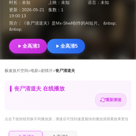
时长：
未知
上映：
未知
语言：
未知
更新：
2026-05-21
集数：
1
19:00:13
简介：
《丧尸清道夫》是Mx‑Shell创作的AI短片。 &nbsp;
&nbsp;
全高清3
全高清5
极速放片空间
电影
剧情片
丧尸清道夫
>
>
>
丧尸清道夫 在线播放
重新测速
点击下面按钮
切换不同播放源
，测速后可找到速度最快的播放源观看效果更佳