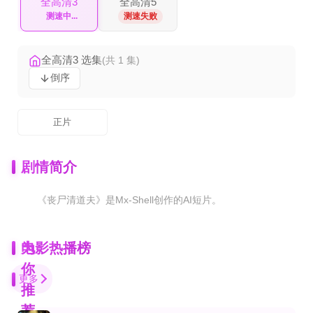
全高清3
全高清5
测速失败
测速失败
全高清3 选集
(共 1 集)
倒序
正片
剧情简介
《丧尸清道夫》是Mx‑Shell创作的AI短片。
为
电影热播榜
你
更多
推
荐