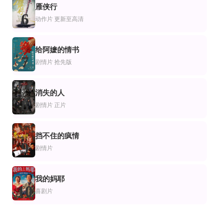
雁侠行
6
动作片
更新至高清
给阿嬷的情书
7
剧情片
抢先版
消失的人
8
剧情片
正片
挡不住的疯情
9
剧情片
我的妈耶
10
喜剧片